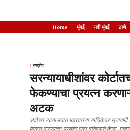
Home
मुंबई
नवी मुंबई
ठाणे
राष्ट्रीय
सरन्यायाधीशांवर कोर्टातच
फेकण्याचा प्रयत्न करणा
अटक
सर्वोच्च न्यायालयात महत्त्वाच्या याचिकेवर सुनावण
फेकून मारण्याचा प्रयत्न एका वकिलाने केला. मात्