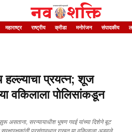
महाराष्ट्र
राष्ट्रीय
क्रीडा
मनोरंजन
संपादकीय
ल
 हल्ल्याचा प्रयत्न; शूज
ऱ्या वकिलाला पोलिसांकडून
ी सुरू असताना, सरन्यायाधीश भूषण गवई यांच्या दिशेने बूट
र सुरक्षारक्षकांनी प्रसंगावधान राखत या वकिलाला अडवले