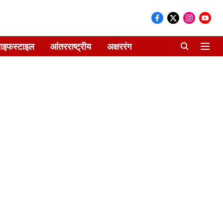
ाइफस्टाइल
आंतरराष्ट्रीय
अक्षररंग