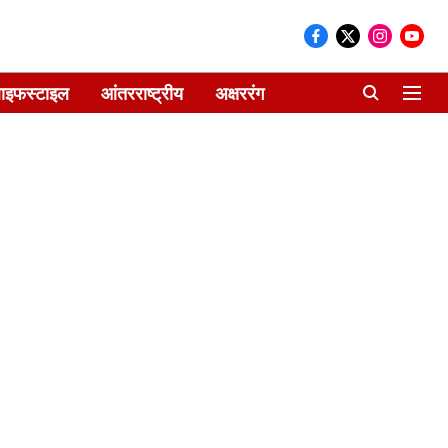
ाइफस्टाइल
आंतरराष्ट्रीय
अक्षररंग