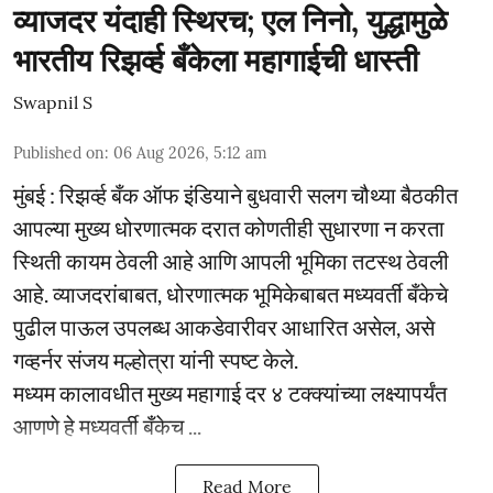
व्याजदर यंदाही स्थिरच; एल निनो, युद्धामुळे
भारतीय रिझर्व्ह बँकेला महागाईची धास्ती
Swapnil S
Published on
:
06 Aug 2026, 5:12 am
मुंबई : रिझर्व्ह बँक ऑफ इंडियाने बुधवारी सलग चौथ्या बैठकीत
आपल्या मुख्य धोरणात्मक दरात कोणतीही सुधारणा न करता
स्थिती कायम ठेवली आहे आणि आपली भूमिका तटस्थ ठेवली
आहे. व्याजदरांबाबत, धोरणात्मक भूमिकेबाबत मध्यवर्ती बँकेचे
पुढील पाऊल उपलब्ध आकडेवारीवर आधारित असेल, असे
गव्हर्नर संजय मल्होत्रा यांनी स्पष्ट केले.
मध्यम कालावधीत मुख्य महागाई दर ४ टक्क्यांच्या लक्ष्यापर्यंत
आणणे हे मध्यवर्ती बँकेच ...
Read More