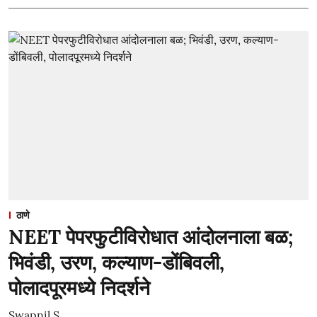
ठाणे
NEET पेपरफुटीविरोधात आंदोलनाला बळ;
भिवंडी, उरण, कल्याण-डोंबिवली,
पोलादपूरमध्ये निदर्शने
Swapnil S