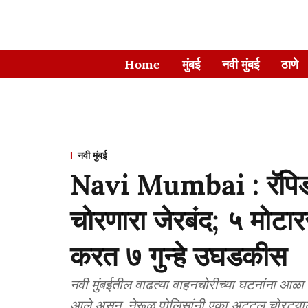
Home
मुंबई
नवी मुंबई
ठाणे
नवी मुंबई
Navi Mumbai : रॅपिडो
चोरणारा जेरबंद; ५ मोट
करत ७ गुन्हे उघडकीस
नवी मुंबईतील वाढत्या वाहनचोरीच्या घटनांना आळा 
आले असून, नेरूळ पोलिसांनी एका अट्टल चोरट्याल