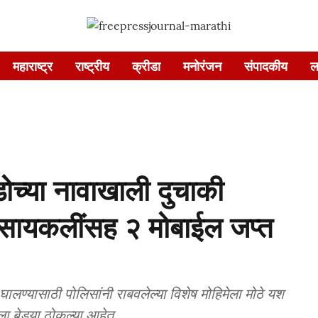
महाराष्ट्र
राष्ट्रीय
क्रीडा
मनोरंजन
संपादकीय
ल
च्या नावाखाली दुचाकी
ारसायकलींसह २ मोबाईल जप्त
घालण्यासाठी पोलिसांनी राबवलेल्या विशेष मोहिमेला मोठे यश
ा बेड्या ठोकल्या आहेत.