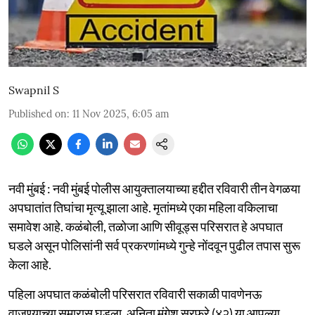
Swapnil S
Published on
:
11 Nov 2025, 6:05 am
नवी मुंबई : नवी मुंबई पोलीस आयुक्तालयाच्या हद्दीत रविवारी तीन वेगळया
अपघातांत तिघांचा मृत्यू झाला आहे. मृतांमध्ये एका महिला वकिलाचा
समावेश आहे. कळंबोली, तळोजा आणि सीवूड्स परिसरात हे अपघात
घडले असून पोलिसांनी सर्व प्रकरणांमध्ये गुन्हे नोंदवून पुढील तपास सुरू
केला आहे.
पहिला अपघात कळंबोली परिसरात रविवारी सकाळी पावणेनऊ
वाजण्याच्या सुमारास घडला. अनिता मंगेश सरफरे (४२) या आपल्या