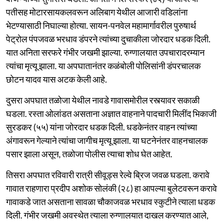
पतीसह मोटारसायकलवरून अलिबाग येथील आजारी वडिलांना
भेटण्यासाठी निघाल्या होत्या. सायन-पनवेल महामार्गावरील पुरुषार्थ
पेट्रोल पंपजवळ भरधाव डंपरने त्यांच्या दुचाकीला जोरदार धडक दिली.
यात अनिता सरफरे गंभीर जखमी झाल्या. रुग्णालयात उपचारादरम्यान
त्यांचा मृत्यू झाला. या अपघातानंतर कळंबोली पोलिसांनी डंपरचालक
छोटन यादव यास अटक केली आहे.
दुसरा अपघात तळोजा येथील नावडे गावासमोरील रस्त्यावर सकाळी
घडला. रस्ता ओलांडत असताना अज्ञात वाहनाने पादचारी मिलींद भिकाजी
सुरडकर (५५) यांना जोरदार धडक दिली. धडकेनंतर वाहन त्यांच्या
अंगावरून गेल्याने त्यांचा जागीच मृत्यू झाला. या घटनेनंतर वाहनचालक
पसार झाला असून, तळोजा पोलीस त्याचा शोध घेत आहेत.
तिसरा अपघात रविवारी रात्री सीवूड्स रेल्वे ब्रिज जवळ घडला. करावे
गावात राहणारा प्रदीप अशोक सोलंकी (२८) हा आपल्या बुलेटवरून करावे
गावाकडे जात असताना सावळा चौकाजवळ भरधाव स्कुटीने त्याला धडक
दिली. गंभीर जखमी अवस्थेत त्याला रुग्णालयात दाखल करण्यात आले,