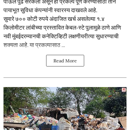
पाऊल पुढे सरकली असून हा प्रकल्प पूर्ण करण्यासाठी तीन
पायाभूत सुविधा कंपन्यांनी स्वारस्य दाखवले आहे.
सुमारे ७०० कोटी रुपये अंदाजित खर्च असलेल्या १.४
किलोमीटर लांबीच्या प्रस्तावित केबल-स्टे पुलामुळे ठाणे आणि
नवी मुंबईदरम्यानची कनेक्टिव्हिटी लक्षणीयरीत्या सुधारण्याची
शक्यता आहे. या प्रकल्पासाठ ...
Read More