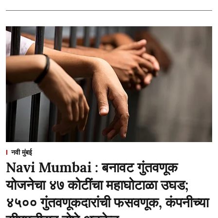
नवी मुंबई
Navi Mumbai : बनावट गुंतवणूक
योजनेचा ४७ कोटींचा महाघोटाळा उघड;
४५०० गुंतवणूकदारांची फसवणूक, कंपनीच्या