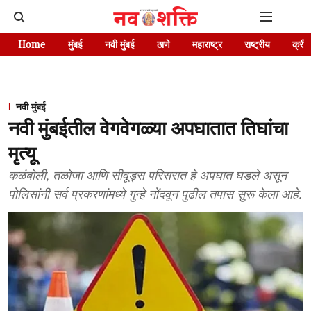
Home
मुंबई
नवी मुंबई
ठाणे
महाराष्ट्र
राष्ट्रीय
क्रीड
नवी मुंबई
नवी मुंबईतील वेगवेगळ्या अपघातात तिघांचा
मृत्यू
कळंबोली, तळोजा आणि सीवूड्स परिसरात हे अपघात घडले असून
पोलिसांनी सर्व प्रकरणांमध्ये गुन्हे नोंदवून पुढील तपास सुरू केला आहे.