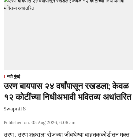
नवी मुंबई
उरण बायपास २४ वर्षांपासून रखडला; केवळ
१२ कोटींच्या निधीअभावी भवितव्य अधांतरित
Swapnil S
Published on
:
05 Aug 2026, 6:06 am
उरण : उरण शहराला रोजच्या जीवघेण्या वाहतूककोंडीतून मुक्त