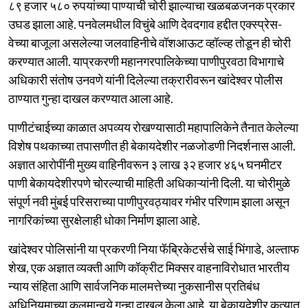
८९ हजार ५८० रुपयांच्या पाण्याची चोरी झाल्याचा खळबळजनक प्रकार
उघड झाला आहे. पनवेलमधील विचुंबे आणि देवदगाव हद्दीत एक्स्प्रेस-
वेच्या बाजूला असलेल्या जलवाहिनीचे वॉशआऊट व्हॉल्व्ह तोडून ही चोरी
करण्यात आली. याप्रकरणी महानगरपालिकेच्या पाणीपुरवठा विभागाचे
अधिकारी संतोष उनवणे यांनी दिलेल्या तक्रारीवरून खांदेश्वर पोलीस
ठाण्यात गुन्हा दाखल करण्यात आला आहे.
पाणीटंचाईच्या काळात अपव्यय रोखण्यासाठी महापालिकेने तैनात केलेल्या
विशेष पथकाच्या तपासणीत ही बेकायदेशीर नळजोडणी निदर्शनास आली.
अज्ञात आरोपींनी मुख्य वाहिनीवरून ३ लाख ३२ हजार ४६५ घनमीटर
पाणी बेकायदेशीरपणे चोरल्याची माहिती अधिकाऱ्यांनी दिली. या चोरीमुळे
संपूर्ण नवी मुंबई परिसराच्या पाणीपुरवठ्यावर गंभीर परिणाम झाला असून
नागरिकांच्या सुरक्षेलाही धोका निर्माण झाला आहे.
खांदेश्वर पोलिसांनी या प्रकरणी निया फॅब्रिकेटर्सचे साई भिंगाडे, अल्ताफ
शेख, एक अज्ञात व्यक्ती आणि कॉक्रीट मिक्सर वाहनाविरोधात भारतीय
न्याय संहिता आणि सार्वजनिक मालमत्तेच्या नुकसानीस प्रतिबंध
अधिनियमाच्या कलमान्वये गुन्हा दाखल केला आहे. या बेकायदेशीर कृत्यात