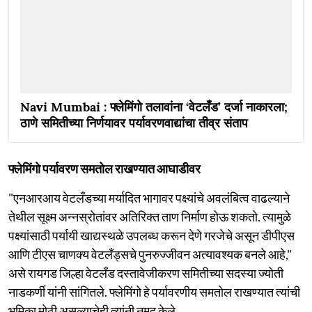
Navi Mumbai : फ्लेमिंगो तलावांना ‘वेटलँड’ दर्जा नाकारला;
ठाणे समितीच्या निर्णयावर पर्यावरणवाद्यांचा तीव्र संताप
फ्लेमिंगो पर्यावरण समतोल राखण्यात आघाडीवर
"एनआरआय वेटलँडच्या मर्यादित भागावर पक्ष्यांचे अवलंबित्व वाढल्याने
तेथील सूक्ष्म अन्नस्रोतांवर अतिरिक्त ताण निर्माण होऊ शकतो. त्यामुळे
पक्ष्यांसाठी पर्यायी खाद्यस्थळे उपलब्ध करून देणे गरजेचे असून डीपीएस
आणि टीएस चाणक्य वेटलँड्सचे पुनरुज्जीवन अत्यावश्यक बनले आहे,"
असे रायगड जिल्हा वेटलँड दस्तावेजीकरण समितीच्या सदस्या ज्योती
नाडकर्णी यांनी सांगितले. फ्लेमिंगो हे पर्यावरणीय समतोल राखण्यात त्यांची
भूमिका मोठी असल्याचेही त्यांनी नमूद केले.