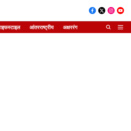
ाइफस्टाइल
आंतरराष्ट्रीय
अक्षररंग