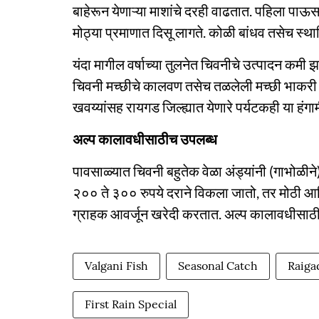
बाहेरून येणाऱ्या माशांचे दरही वाढतात. पहिला पाऊ
मोठ्या प्रमाणात दिसू लागते. कोळी बांधव तसेच स्
यंदा मागील वर्षाच्या तुलनेत चिवनीचे उत्पादन कमी झाल
चिवनी मच्छीचे कालवण तसेच तळलेली मच्छी भाकरी आ
खवय्यांसह रायगड जिल्ह्यात येणारे पर्यटकही या हंग
अल्प कालावधीसाठीच उपलब्ध
पावसाळ्यात चिवनी बहुतेक वेळा अंड्यांनी (गाभोळी
२०० ते ३०० रुपये दराने विकला जातो, तर मोठी आ
ग्राहक आवर्जून खरेदी करतात. अल्प कालावधीसाठी
Valgani Fish
Seasonal Catch
Raiga
First Rain Special