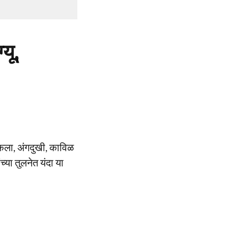
यू,
ोकला, अंगदुखी, काविळ
च्या तुलनेत यंदा या