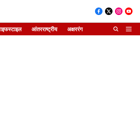
ाइफस्टाइल
आंतरराष्ट्रीय
अक्षररंग