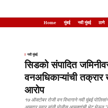
Home
मुंबई
नवी मुंबई
ठाणे
नवी मुंबई
सिडको संपादित जमिनीवर
वनअधिकाऱ्यांची तक्रार
आरोप
१७ ऑक्टोबर रोजी वन विभागाने नवी मुंबई पोलिसांना 
आमदार पवार यांनी पोलीस आयुक्तांची भेट घेऊन “