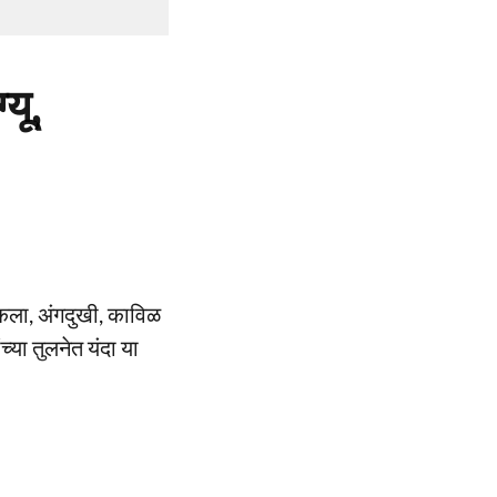
यू,
ोकला, अंगदुखी, काविळ
च्या तुलनेत यंदा या