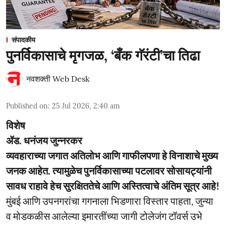
संपादकीय
पुनर्विकासाचे मृगजळ, ‘बँक गॅरंटी’चा तिढा
नवशक्ती Web Desk
Published on
:
25 Jul 2026, 2:40 am
विशेष
ॲड. धनंजय जुन्नरकर
व्यवहाराच्या जगात अतिलोभ आणि गाफीलपणा हे विनाशाचे मुख्य
जनक आहेत. त्यामुळेच पुनर्विकासाच्या पटलावर सोसायट्यांनी
सावध राहावे हेच सुरक्षिततेचे आणि अस्तित्वाचे अंतिम सूत्र आहे!
मुंबई आणि उपनगरांचा गगनाला भिडणारा विस्तार पाहता, जुन्या
व मोडकळीस आलेल्या इमारतींच्या जागी टोलेजंग टॉवर्स उभे