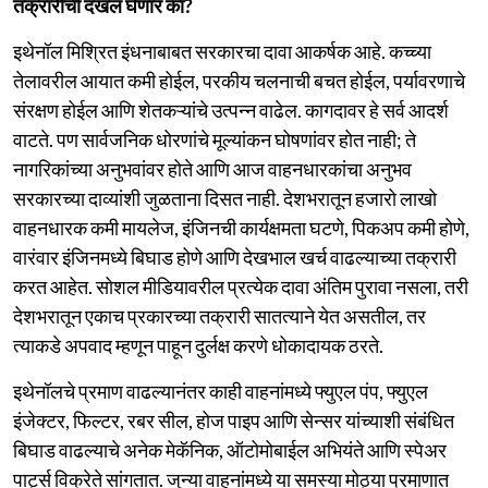
तक्रारींची दखल घेणार का?
इथेनॉल मिश्रित इंधनाबाबत सरकारचा दावा आकर्षक आहे. कच्च्या
तेलावरील आयात कमी होईल, परकीय चलनाची बचत होईल, पर्यावरणाचे
संरक्षण होईल आणि शेतकऱ्यांचे उत्पन्न वाढेल. कागदावर हे सर्व आदर्श
वाटते. पण सार्वजनिक धोरणांचे मूल्यांकन घोषणांवर होत नाही; ते
नागरिकांच्या अनुभवांवर होते आणि आज वाहनधारकांचा अनुभव
सरकारच्या दाव्यांशी जुळताना दिसत नाही. देशभरातून हजारो लाखो
वाहनधारक कमी मायलेज, इंजिनची कार्यक्षमता घटणे, पिकअप कमी होणे,
वारंवार इंजिनमध्ये बिघाड होणे आणि देखभाल खर्च वाढल्याच्या तक्रारी
करत आहेत. सोशल मीडियावरील प्रत्येक दावा अंतिम पुरावा नसला, तरी
देशभरातून एकाच प्रकारच्या तक्रारी सातत्याने येत असतील, तर
त्याकडे अपवाद म्हणून पाहून दुर्लक्ष करणे धोकादायक ठरते.
इथेनॉलचे प्रमाण वाढल्यानंतर काही वाहनांमध्ये फ्युएल पंप, फ्युएल
इंजेक्टर, फिल्टर, रबर सील, होज पाइप आणि सेन्सर यांच्याशी संबंधित
बिघाड वाढल्याचे अनेक मेकॅनिक, ऑटोमोबाईल अभियंते आणि स्पेअर
पार्ट्स विक्रेते सांगतात. जुन्या वाहनांमध्ये या समस्या मोठ्या प्रमाणात