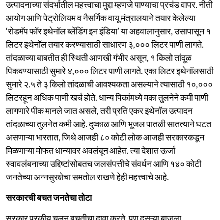
उत्पादनाच्या संदर्भातील महत्त्वाचा मुद्दा म्हणजे पाण्याचा प्रचंड वापर. नीती
आयोग आणि पेट्रोलियम व नैसर्गिक वायू मंत्रालयाने तयार केलेल्या
‘रोडमॅप फॉर इथेनॉल ब्लेंडिंग इन इंडिया’ या अहवालानुसार, उसापासून १
लिटर इथेनॉल तयार करण्यासाठी साधारण ३,००० लिटर पाणी लागते.
तांदळाच्या बाबतीत ही स्थिती आणखी गंभीर असून, १ किलो तांदूळ
पिकवण्यासाठी सुमारे ४,००० लिटर पाणी लागते. एका लिटर इथेनॉलसाठी
सुमारे २.५ ते ३ किलो तांदळाची आवश्यकता असल्याने त्यासाठी १०,०००
लिटरहून अधिक पाणी खर्च होते. धान्य पिकांमध्ये मका तुलनेने कमी पाणी
लागणारे पीक मानले जात असले, तरी प्रति एकर इथेनॉल उत्पादन
तांदळाच्या तुलनेत कमी आहे. दुष्काळ आणि भूजल पातळी सातत्याने घटत
असणाऱ्या भारतात, जिथे आजही ८० कोटी लोक आजही सरकारकडून
मिळणाऱ्या मोफत धान्यावर अवलंबून आहेत. त्या देशात ऊर्जा
स्वावलंबनाच्या उद्दिष्टांसोबतच जलसंपत्तीचे संवर्धन आणि १४० कोटी
जनतेच्या अन्नसुरक्षेचा समतोल राखणे हेही महत्त्वाचे आहे.
सरकारची बचत जनतेचा तोटा
सरकार परकीय चलन बचतीचा दावा करते. पण दुसऱ्या बाजूला