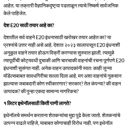
आहेत. या तक्रारी वैज्ञानिकदृष्ट्या पडताळून त्याचे निष्कर्ष सार्वजनिक
केले पाहिजेत.
देश E20 साठी तयार आहे का?
देशातील सर्व वाहने E20 इंधनासाठी खरोखर तयार आहेत का? या
प्रश्नांचे उत्तर नाही असे आहे. देशात २०२३ सालापासून E20 इंधनाशी
अनुकूल वाहने तयार होऊन विक्री करण्यास सुरुवात झाली. त्यामुळे
त्यापूर्वीची कोट्यवधी दुचाकी आणि चारचाकी वाहनांची रचना पूर्णपणे E20
इंधनाशी सुसंगत नाही. अनेक वाहन उत्पादकांनी स्वतः काही जुन्या
मॉडेल्सबाबत सावधगिरीचा सल्ला दिला आहे. मग अशा वाहनांचे नुकसान
झाल्यास जबाबदारी कोण स्वीकारणार? सरकार? तेल कंपन्या? की वाहन
उत्पादक? की पुन्हा एकदा सामान्य नागरिकच?
१ लिटर इथेनॉलसाठी किती पाणी लागते?
इथेनॉलचे समर्थन करताना शेतकऱ्यांचा मुद्दा पुढे केला जातो. शेतकऱ्यांचे
उत्पन्न वाढले पाहिजे, याबाबत कोणाचाही विरोध नाही. पण इथेनॉल