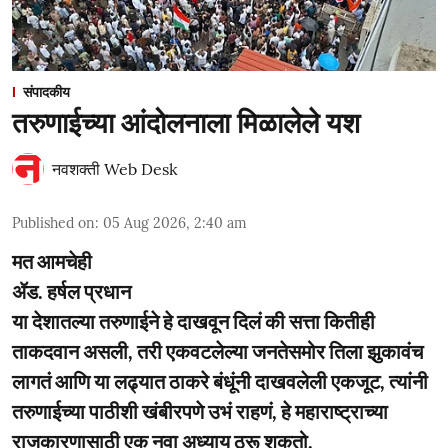
संपादकीय
तरुणाईच्या आंदोलनाला मिळालेले यश
नवशक्ती Web Desk
Published on
:
05 Aug 2026, 2:40 am
मत आमचेही
ॲड. हर्षल प्रधान
या देशातल्या तरुणाईने हे दाखवून दिलं की सत्ता कितीही
ताकदवान असली, तरी एकवटलेल्या जनतेसमोर तिला झुकावंच
लागतं आणि या लढ्यात ठाकरे बंधूंनी दाखवलेली एकजूट, त्यांनी
तरुणाईच्या पाठीशी खंबीरपणे उभं राहणं, हे महाराष्ट्राच्या
राजकारणासाठी एक नवा अध्याय ठरू शकतो.