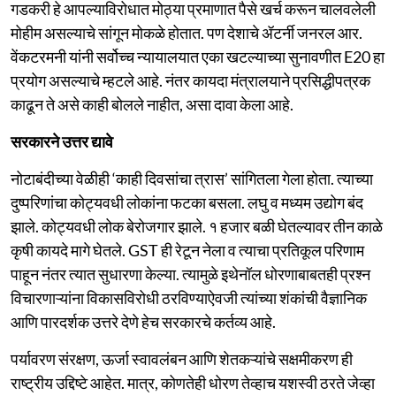
गडकरी हे आपल्याविरोधात मोठ्या प्रमाणात पैसे खर्च करून चालवलेली
मोहीम असल्याचे सांगून मोकळे होतात. पण देशाचे ॲटर्नी जनरल आर.
वेंकटरमनी यांनी सर्वोच्च न्यायालयात एका खटल्याच्या सुनावणीत E20 हा
प्रयोग असल्याचे म्हटले आहे. नंतर कायदा मंत्रालयाने प्रसिद्धीपत्रक
काढून ते असे काही बोलले नाहीत, असा दावा केला आहे.
सरकारने उत्तर द्यावे
नोटाबंदीच्या वेळीही ‘काही दिवसांचा त्रास’ सांगितला गेला होता. त्याच्या
दुष्परिणांचा कोट्यवधी लोकांना फटका बसला. लघु व मध्यम उद्योग बंद
झाले. कोट्यवधी लोक बेरोजगार झाले. १ हजार बळी घेतल्यावर तीन काळे
कृषी कायदे मागे घेतले. GST ही रेटून नेला व त्याचा प्रतिकूल परिणाम
पाहून नंतर त्यात सुधारणा केल्या. त्यामुळे इथेनॉल धोरणाबाबतही प्रश्न
विचारणाऱ्यांना विकासविरोधी ठरविण्याऐवजी त्यांच्या शंकांची वैज्ञानिक
आणि पारदर्शक उत्तरे देणे हेच सरकारचे कर्तव्य आहे.
पर्यावरण संरक्षण, ऊर्जा स्वावलंबन आणि शेतकऱ्यांचे सक्षमीकरण ही
राष्ट्रीय उद्दिष्टे आहेत. मात्र, कोणतेही धोरण तेव्हाच यशस्वी ठरते जेव्हा