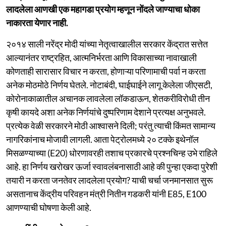
लादलेला आणखी एक महागडा प्रयोग म्हणून नोंदले जाण्याचा धोका
नाकारता येणार नाही.
२०१४ साली नरेंद्र मोदी यांच्या नेतृत्वाखालील सरकार केंद्रात सत्तेत
आल्यानंतर राष्ट्रहित, आत्मनिर्भरता आणि विकासाच्या नावाखाली
कोणताही सारासार विचार न करता, होणाऱ्या परिणामाची पर्वा न करता
अनेक मोठमोठे निर्णय घेतले. नोटाबंदी, घाईघाईने लागू केलेला जीएसटी,
कोरोनाकाळातील अचानक लावलेला लॉकडाऊन, शेतकरीविरोधी तीन
कृषी कायदे अशा अनेक निर्णयांचे दुष्परिणाम देशाने प्रत्यक्ष अनुभवले.
प्रत्येक वेळी सरकारने मोठी आश्वासने दिली; परंतु त्याची किंमत सामान्य
नागरिकांनाच मोजावी लागली. आता पेट्रोलमध्ये २० टक्के इथेनॉल
मिसळण्याच्या (E20) धोरणावरही तशाच प्रकारचे प्रश्नचिन्ह उभे राहिले
आहे. हा निर्णय खरोखर ऊर्जा स्वावलंबनासाठी आहे की पुन्हा एकदा पुरेशी
तयारी न करता जनतेवर लादलेला प्रयोग? याची चर्चा जनमानसात सुरू
असतानाच केंद्रीय परिवहन मंत्री नितीन गडकरी यांनी E85, E100
आणण्याची घोषणा केली आहे.