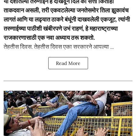
या देशातल्या तरुणाईने हे दाखवून दिलं की सत्ता कितीही
ताकदवान असली, तरी एकवटलेल्या जनतेसमोर तिला झुकावंच
लागतं आणि या लढ्यात ठाकरे बंधूंनी दाखवलेली एकजूट, त्यांनी
तरुणाईच्या पाठीशी खंबीरपणे उभं राहणं, हे महाराष्ट्राच्या
राजकारणासाठी एक नवा अध्याय ठरू शकतो.
­­तेहतीस दिवस. तेहतीस दिवस एका सरकारने आपल्या ...
Read More