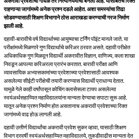
अकरावी प्रवेशाचा गोंधळ तर नित्यनियमाचा बनला आहे. यासोबतच रिक्त
राहणाऱ्या जागांमध्ये अनेक प्रश्न दडले आहेत. अशा समस्यांचा तिढा
सोडवण्यासाठी शिक्षण विभागाने ठोस आराखडा करण्याची गरज निर्माण
झाली आहे.
दहावी-बारावीचे वर्ष विद्यार्थाच्या आयुष्याचा टर्निंग पॉइंट मानले जाते. या
परीक्षांमध्ये मिळणारे गुण विद्यार्थाचे करिअर ठरवत असते. दहावी परीक्षेत
अधिकाधिक गुण मिळवून विद्यार्थी अकरावीत विज्ञान, वाणिज्य, कला शाखा
निवडून आपल्या करिअरला प्रारंभ करतात. बारावी परीक्षा आणि
व्यावसायिक अभ्यासकामांच्या प्रवेशाच्या प्रवेशासाठी आवश्यक
असलेल्या सीईटी परीक्षेची तयारी करण्यास विद्यार्थी प्राधान्य देतात.
यामुळे गेले काही वर्षांपासून कोचिंग क्लासेसला टायप असलेल्या
स्वयंअर्थसहाय्यित महाविद्यालयांना मान्यता देण्याचा सपाटा सुरू आहे.
यातून अनेक प्रश्न निर्माण होत असतानाच अकरावी प्रवेशाच्या रिक्त
जागांमध्ये वाढ होऊ लागली आहे.
दहावी उत्तीर्ण विद्यार्थांचा अकरावी प्रवेश सुकर व्हावा, यासाठी शिक्षण
विभाग दरवर्षी स्वयंअर्थसहाय्यित महाविद्यालये, तुकडीवाढीस मान्यता देत