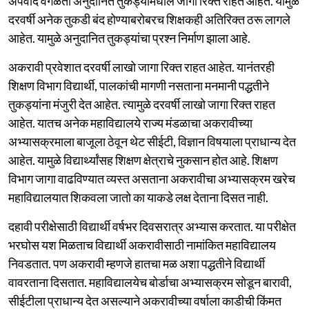
अपवाद वगळता अनुदानित तुकड्यामधील जागा रिक्त राहत आहेत. यामुळे
दरवर्षी अनेक तुकडी बंद होण्याबरोबरच शिक्षकही अतिरिक्त ठरू लागले
आहेत. यामुळे अनुदानित तुकड्यांचा प्रश्न निर्माण झाला आहे.
अकरावी प्रवेशात दरवर्षी लाखो जागा रिक्त राहत आहेत. यानंतरही
शिक्षण विभाग विद्यार्थी, पालकांची मागणी नसताना मनमानी पद्धतीने
तुकड्यांना मंजुरी देत आहेत. त्यामुळे दरवर्षी लाखो जागा रिक्त राहत
आहेत. यातच अनेक महाविद्यालये राज्य मंडळाचा अकरावीच्या
अभ्यासक्रमाला बाजूला ठेवून थेट सीईटी, विज्ञान विषयाला प्राधान्य देत
आहेत. यामुळे विद्यार्थ्यांसह शिक्षण क्षेत्राचे नुकसान होत आहे. शिक्षण
विभाग जागा वाढविण्यात व्यस्त असताना अकरावीचा अभ्यासक्रम खरेच
महाविद्यालयात शिकवला जातो का याकडे लक्ष देताना दिसत नाही.
दहावी परीक्षेसाठी विद्यार्थी वर्षभर दिवसरात्र अभ्यास करतात. या परीक्षेत
भरघोस यश मिळताच विद्यार्थी अकरावीसाठी नामांकित महाविद्यालय
निवडतात. पण अकरावी म्हणजे हातचा मळ अशा पद्धतीने विद्यार्थी
वावरताना दिसतात. महाविद्यालयेच बोर्डाचा अभ्यासक्रम सोडून बारावी,
सीईटीला प्राधान्य देत असल्याने अकरावीच्या वर्षाला काडीची किंमत