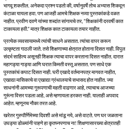
भागवू शकतील. अनेकदा प्रश्न पडतो की, वर्षानुवर्षे तोच अभ्यास शिकवून
कंटाळा यायला हवा. पण आजही आमचे शिक्षक नव्या पुस्तकांकडे वळत
नाहीत. प्रवीण दवणे यांच्या शब्दांत सांगायचे तर, “शिक्षकांनी दरवर्षी कात
टाकायला हवी.” मात्र शिक्षक कात टाकायला तयार नाहीत.
प्रत्येक व्यवसायामध्ये त्यांची साधने असतात. त्यांचा वापर करून
उत्कृष्टता गाठली जाते. तसे शिक्षणाच्या क्षेत्रात होताना दिसत नाही. विपुल
संदर्भ साहित्य असूनही शिक्षक त्याचा वापर करताना दिसत नाहीत. दारात
महागड्या गाड्या आणि घरात किमती वस्तू असतात. पण साधे एक
पुस्तकांचं कपाट दिसत नाही. घरी एखादे वर्तमानपत्र मागवत नाहीत,
एखाद्या मासिकाचे वा एखाद्या ग्रंथालयाचे सभासद होत नाहीत. ज्या
साधनांनी आमच्या गुरूपणाची महती वाढणार आहे, त्याचाच आजच्या
गुरूंना विसर पडला आहे, असे म्हणायला हरकत नाही. यालाही अपवाद
आहेत. म्हणूनच नौका तरत आहे.
खरेतर गुरुपौर्णिमेच्या दिवशी असे मांडू नये, असे वाटते. पण घर जळताना
उघड्या डोळ्यांनी पाहणे हा कृतघ्नपणाच ना! शिक्षणासारख्या क्षेत्रातही