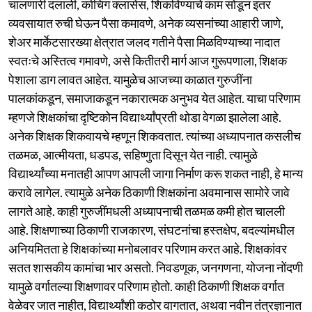
चालणारी दलाली, कोचिंग क्लासेस, शिकविण्याचे काम सोडून इतर
व्यवसायात रुची घेऊन पैसा कमावणे, अनेक व्यसनांच्या आहारी जाणे,
शेअर मार्केटसारख्या क्षेत्रात जलद गतीने पैसा मिळविण्याच्या नादात
स्वतःचे अस्तित्व गमावणे, असे कितीतरी मार्ग आज गुरूपणाला, शिक्षक
पेशाला डाग लावत आहेत. यामुळेच आजच्या काळात गुरुजींना
पालकांकडून, समाजाकडून नकारात्मक अनुभव येत आहेत. याचा परिणाम
म्हणजे शिक्षकांचा दृष्टिकोन विद्यार्थ्यांप्रती थोडा वेगळा झालेला आहे.
अनेक शिक्षक शिकवायचे म्हणून शिकवतात. त्यांच्या अध्यापनात कसलीच
तळमळ, आत्मीयता, धडपड, सहिष्णुता दिसून येत नाही. त्यामुळे
विद्यार्थ्यांच्या मनातही आपण आपली जागा निर्माण करू शकत नाही, हे मान्य
करावे लागेल. त्यामुळे अनेक ठिकाणी शिक्षकांना अवमानास सामोरे जावे
लागते आहे. काही गुरुजींमधली अध्यापनाची तळमळ कमी होत चालली
आहे. शिक्षणाच्या ठिकाणी राजकारण, संघटनांचा हस्तक्षेप, बदल्यांमधील
अनियमितता हे शिक्षकांच्या मनोबलावर परिणाम करत आहे. शिक्षकांवर
सतत शासकीय कामांचा भार असतो. निवडणूक, जनगणना, योजना नोंदणी
यामुळे वर्गातल्या शिक्षणावर परिणाम होतो. काही ठिकाणी शिक्षक वर्गात
वेळेवर जात नाहीत, विद्यार्थ्यांशी कठोर वागतात, अथवा नवीन तंत्रज्ञानात