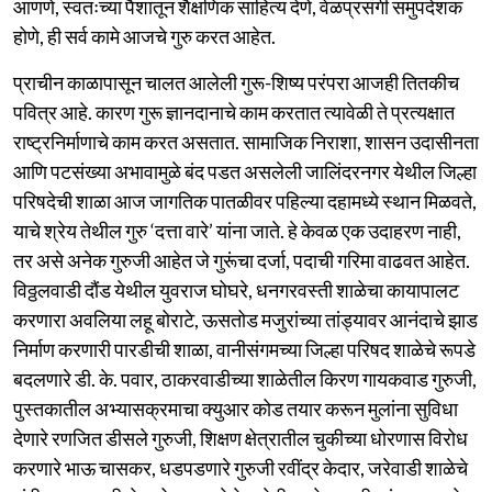
आणणे, स्वतःच्या पैशातून शैक्षणिक साहित्य देणे, वेळप्रसंगी समुपदेशक
होणे, ही सर्व कामे आजचे गुरु करत आहेत.
प्राचीन काळापासून चालत आलेली गुरू-शिष्य परंपरा आजही तितकीच
पवित्र आहे. कारण गुरू ज्ञानदानाचे काम करतात त्यावेळी ते प्रत्यक्षात
राष्ट्रनिर्माणाचे काम करत असतात. सामाजिक निराशा, शासन उदासीनता
आणि पटसंख्या अभावामुळे बंद पडत असलेली जालिंदरनगर येथील जिल्हा
परिषदेची शाळा आज जागतिक पातळीवर पहिल्या दहामध्ये स्थान मिळवते,
याचे श्रेय तेथील गुरु ‘दत्ता वारे’ यांना जाते. हे केवळ एक उदाहरण नाही,
तर असे अनेक गुरुजी आहेत जे गुरूंचा दर्जा, पदाची गरिमा वाढवत आहेत.
विठ्ठलवाडी दौंड येथील युवराज घोघरे, धनगरवस्ती शाळेचा कायापालट
करणारा अवलिया लहू बोराटे, ऊसतोड मजुरांच्या तांड्यावर आनंदाचे झाड
निर्माण करणारी पारडीची शाळा, वानीसंगमच्या जिल्हा परिषद शाळेचे रूपडे
बदलणारे डी. के. पवार, ठाकरवाडीच्या शाळेतील किरण गायकवाड गुरुजी,
पुस्तकातील अभ्यासक्रमाचा क्युआर कोड तयार करून मुलांना सुविधा
देणारे रणजित डीसले गुरुजी, शिक्षण क्षेत्रातील चुकीच्या धोरणास विरोध
करणारे भाऊ चासकर, धडपडणारे गुरुजी रवींद्र केदार, जरेवाडी शाळेचे