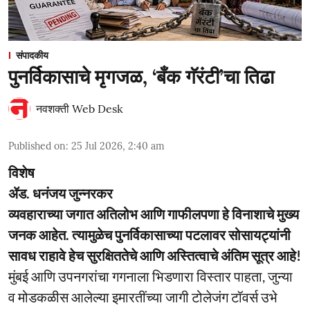
संपादकीय
पुनर्विकासाचे मृगजळ, ‘बँक गॅरंटी’चा तिढा
नवशक्ती Web Desk
Published on
:
25 Jul 2026, 2:40 am
विशेष
ॲड. धनंजय जुन्नरकर
व्यवहाराच्या जगात अतिलोभ आणि गाफीलपणा हे विनाशाचे मुख्य
जनक आहेत. त्यामुळेच पुनर्विकासाच्या पटलावर सोसायट्यांनी
सावध राहावे हेच सुरक्षिततेचे आणि अस्तित्वाचे अंतिम सूत्र आहे!
मुंबई आणि उपनगरांचा गगनाला भिडणारा विस्तार पाहता, जुन्या
व मोडकळीस आलेल्या इमारतींच्या जागी टोलेजंग टॉवर्स उभे