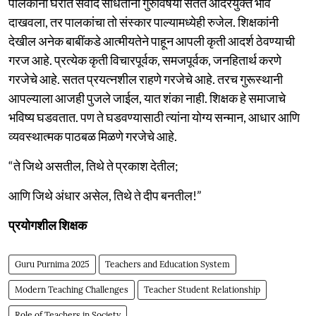
पालकांनी घरात संवाद साधताना गुरुविषयी सतत आदरयुक्त भाव
दाखवला, तर पालकांचा तो संस्कार पाल्यामध्येही रुजेल. शिक्षकांनी
देखील अनेक बाबींकडे आत्मीयतेने पाहून आपली कृती आदर्श ठेवण्याची
गरज आहे. प्रत्येक कृती विचारपूर्वक, समजपूर्वक, जनहितार्थ करणे
गरजेचे आहे. सतत प्रयत्नशील राहणे गरजेचे आहे. तरच गुरूस्थानी
आपल्याला आजही पुजले जाईल, यात शंका नाही. शिक्षक हे समाजाचे
भविष्य घडवतात. पण ते घडवण्यासाठी त्यांना योग्य सन्मान, आधार आणि
व्यवस्थात्मक पाठबळ मिळणे गरजेचे आहे.
“ते जिथे असतील, तिथे ते प्रकाश देतील;
आणि जिथे अंधार असेल, तिथे ते दीप बनतील!”
प्रयोगशील शिक्षक
Guru Purnima 2025
Teachers and Education System
Modern Teaching Challenges
Teacher Student Relationship
Role of Teachers in Society