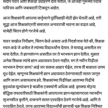
संदीप पवार अशी शेकडो उदाहरणे देता येतील, जे आजही गुरूंच्या पदाचे
पावित्र्य आणि जबाबदारी टिकवून आहेत.
आज शिक्षकांनी आपल्या कर्तृत्वाने पूर्वीपेक्षाही मोठी झेप घेतली आहे, तरी
सुद्धा आज शिक्षकांप्रती समाजात अनादराची भावना का वाढत आहे,
याचेही चिंतन होणे गरजेचे आहे.
यावर सखोल निरीक्षण, चिंतन केले असता असे निदर्शनास येते की, शिक्षक
स्वतःकडे जे असेल ते त्यांच्या विद्यार्थ्यांना देतात. ते मायाळू असतील तर
माया देतील. ते ज्ञानसंपन्न असतील तर ते भरभरून ज्ञान देतील. मुळात
अनेक शिक्षक त्यांचे ज्ञान अद्ययावत ठेवत नाहीत. मग ते नवीन पिढीला
भरभरून देणार काय? आई जर सकस आहार घेईल, तरच ती बाळाला उत्तम
दूध देईल. म्हणूनच शिक्षकांनी ज्ञान अद्ययावत ठेवण्यासाठी सतत जागृत
आणि सजग असायलाच हवे. शिक्षकांच्या पिढीपेक्षा आताच्या पिढीचे
बुद्ध्यांक मूल्यांकन हे चाळीस टक्क्यांनी अधिक आहे. इतक्या मोठ्या
बौद्धिक तफावतीसाठी शिक्षकांनी आपापल्या ज्ञान महासागराला नवनवीन
सृजनशील कृतीने, वाचनाने सतत प्रवाहित ठेवणे गरजेचे आहे. आणि ते
प्रवाहित ठेवले, तरच आताच्या विद्यार्थ्यांची ज्ञानाची भूक शिक्षक निश्चित