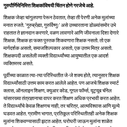
गुरुपौर्णिमेनिमित्त शिक्षकांविषयी चिंतन होणे गरजेचे आहे.
शिक्षक जेव्हा चांगुलपणा पेरून ठेवतात, तेव्हा ती पेरणी अनेक मुलांच्या
मनात रुजते. ‘गुरुर्ब्रह्मा, गुरुर्विष्णुः’ असे उच्चारताना डोळ्यांसमोर उभे
राहतात ते ज्ञानदान करणारे, वळण लावणारे आणि जीवनाला दिशा देणारे
शिक्षक. शिक्षक हा फक्त पुस्तक शिकवणारा शिक्षक नसतो. तो एक
मार्गदर्शक असतो, समाजशिल्पकार असतो, एक उत्तम मित्र असतो.
शिक्षकपदी असलेली व्यक्ती विद्यार्थ्यांच्या आयुष्यातील एक आदर्श
व्यक्तिमत्त्व असते.
पूर्वीच्या काळात त्या-त्या परिस्थितीत जे-जे शक्य होते, त्यानुसार शिक्षक
विद्यार्थ्यांसाठी उत्तम काम करत आलेले आहेत. पण आजचे शिक्षक स्मार्ट
क्लास, ऑनलाइन शिक्षण, क्युआर कोड, गूगल फॉर्म्स, यूट्यूब चॅनेल
यांसारख्या तंत्रज्ञानाचा वापर करत शिक्षण अधिक प्रभावी करत आहेत.
ते विद्यार्थ्यांचे केवळ शिक्षणच नाही, तर चरित्र, आत्मविश्वास आणि मूल्ये
घडवत आहेत. ग्रामीण भागात, प्रतिकूल परिस्थितीतही अनेक शिक्षक
मुलांना शिकवण्यासाठी झटत आहेत. घरोघरी जाऊन मुलांना शाळेत