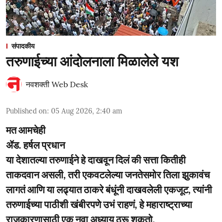
संपादकीय
तरुणाईच्या आंदोलनाला मिळालेले यश
नवशक्ती Web Desk
Published on
:
05 Aug 2026, 2:40 am
मत आमचेही
ॲड. हर्षल प्रधान
या देशातल्या तरुणाईने हे दाखवून दिलं की सत्ता कितीही
ताकदवान असली, तरी एकवटलेल्या जनतेसमोर तिला झुकावंच
लागतं आणि या लढ्यात ठाकरे बंधूंनी दाखवलेली एकजूट, त्यांनी
तरुणाईच्या पाठीशी खंबीरपणे उभं राहणं, हे महाराष्ट्राच्या
राजकारणासाठी एक नवा अध्याय ठरू शकतो.