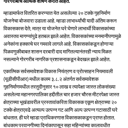
गोरगरीबांचे आर्थिक शोषण करीत आहेत.
म्हाडामार्फत वितरित करण्यात येत असलेल्या २० टक्के गृहनिर्माण
योजनेचा बोजवारा उडाला आहे. म्हाडा लाभार्थ्यांची यादी अंतिम करून
विकासकास देते; मात्र या योजनेत घरे घेणारे लाभार्थी विकासकांच्या
अवास्तव मागण्यांपुढे हतबल झाले आहेत. विकासकांच्या मनमानीपणामुळे
अनेकांना हक्काचे घर गमवावे लागले आहे. विकासकांकडून होणाऱ्या
पिळवणुकीबाबत शासन दरबारी दाद मागितल्यानंतरही न्याय मिळत
नसल्याने गोरगरीब नागरिक प्रशासनाकडून बेदखल झाले आहेत.
एकात्मिक सर्वसमावेशक विकास नियंत्रण व प्रोत्साहन नियमावली
(यूडीसीपीआर) मधील कलम ३.८.२ अंतर्गत सर्वसमावेशक
गृहनिर्माणमधील तरतुदीनुसार १० लाख व त्यापेक्षा जास्त लोकसंख्या
असलेल्या महानगरपालिका हद्दीतील चार हजार चौरस मीटरपेक्षा जास्त
क्षेत्राच्या भूखंडावरील प्रस्तावांकरिता विकासक एकूण क्षेत्राच्या २०
टक्के क्षेत्राएवढे अत्यल्प उत्पन्न गट आणि अल्प उत्पन्न गटासाठी घरे
बांधतात. ही घरे म्हाडा प्राधिकरणास विकासकाकडून प्राप्त होतात.
बांधकाम परवानगीच्या दिनांकापासून सहा महिन्यांच्या कालावधीत