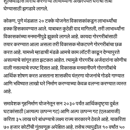
शुल्कवाढीस विरोध करणाऱ्या लाभार्थ्यांना अखेरपर्यंत घराचा ताबा
घेण्यासाठी झगडावे लागले.
कोकण, पुणे मंडळात २० टक्के योजनेत विकासकांकडून लाभार्थ्यांचा
हक्क हिसकावण्यात आले. याबाबत कुठेही दाद मागितली, तरी लाभार्थ्यांना
विकासकांच्या मनमानीपुढे झुकावे लागले आहे. कायदा गोरगरीबांसाठी
तयार करण्यात आला असला तरी विकासक मोकटपणे गोरगरीबांचा छळ
करत आहे. यामध्ये म्हाडाची मंडळे आमचे काम लॉटरी काढून देण्यापुरते
असल्याचे सांगून हात झटकत आहेत. त्यामुळे गोरगरीब अर्जदारांना कोणीच
वाली नसल्याचे स्पष्ट दिसत आहे. विकासक मनमानीपणे गोरगरीबांचे
आर्थिक शोषण करत असताना शासकीय यंत्रणा योजनांचे गोडवे गाण्यात
आणि भविष्यात लाखो घरे निर्माण करण्याच्या केवळ वलग्ना करण्यात व्यस्त
आहे.
समावेशक गृहनिर्माण योजनेतून सन २०३० पर्यंत आर्थिकदृष्ट्या दुर्बल
घटकांसाठी (अत्यल्प उत्पन्न गट) आणि अल्प उत्पन्न गट (एलआयजी)
करिता ३५ लाख घरे बांधण्याचे लक्ष्य राज्य सरकारने ठेवले आहे. याकरिता
७० हजार कोटींची गुंतवणूक अपेक्षित आहे. तसेच त्यापुढील १० वर्षांत ५०