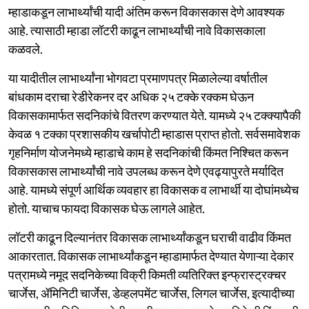
म्हाडाकडून लाभार्थ्यांची यादी अंतिम करून विकासकास देणे आवश्यक
आहे. त्यासाठी म्हाडा लॉटरी काढून लाभार्थ्यांची नावे विकासकाला
कळवले.
या यादीतील लाभार्थ्यांना भोगवटा प्रमाणपत्र मिळालेल्या वर्षातील
बांधकाम दराचा रेडीरेकनर दर अधिक २५ टक्के रक्कम घेऊन
विकासकामार्फत सदनिकांचे वितरण करण्यात येते. यामध्ये २५ टक्क्यापैकी
केवळ १ टक्का प्रशासकीय खर्चापोटी म्हाडास प्राप्त होतो. सर्वसमावेशक
गृहनिर्माण योजनेमध्ये म्हाडाचे काम हे सदनिकांची किंमत निश्चित करून
विकासकास लाभार्थ्यांची नावे उपलब्ध करून देणे एवढ्यापुरते मर्यादित
आहे. यामध्ये संपूर्ण आर्थिक व्यवहार हा विकासक व लाभार्थी या दोघांमध्येच
होतो. याचाच फायदा विकासक घेऊ लागले आहेत.
लॉटरी काढून दिल्यानंतर विकासक लाभार्थ्यांकडून घराची वाढीव किंमत
आकारतात. विकासक लाभार्थ्यांकडून म्हाडामार्फत देण्यात येणाऱ्या देकार
पत्रामध्ये नमूद सदनिकेच्या विक्री किमती व्यतिरिक्त इन्फ्रास्ट्रक्चर
चार्जेस, ॲमिनिटी चार्जेस, डेव्हलपमेंट चार्जेस, लिगल चार्जेस, इत्यादीच्या