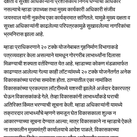
दक्षता व सुरक्षा अधिकाऱ्यांना प्रशासकीय निर्णय घेण्याचा अधिकार
नसल्याचे म्हाडा उपाध्यक्ष तथा मुख्य कार्यकारी अधिकारी संजीव
जयस्वाल यांनी नुकतेच एका कार्यक्रमात सांगितले. यामुळे मुख्य दक्षता व
सुरक्षा अधिकाऱ्यांनी काढलेल्या परिपत्रकामुळे सुखावलेल्या नागरिकांचा
भ्रमनिरास झाला आहे.
म्हाडा प्राधिकरणाने २० टक्के योजनेबाबत गृहनिर्माण विभागाकडे
पत्रव्यवहार केला असल्याने यामधून गोरगरीब लाभार्थ्यांना दिलासा
मिळण्याची शक्यता वर्तविण्यात येत आहे. म्हाडाच्या कोकण मंडळामार्फत
काढण्यात आलेल्या गेल्या काही लॉटऱ्यांमध्ये २० टक्के योजनेंतर्गत अनेक
विकासकांच्या घरांचा समावेश होता. ठाण्यातील एका नामांकित
विकासकांच्या प्रकल्पात लॉटरीमध्ये यशस्वी झालेले अर्जदार देकारपत्र
घेऊन विकासकांकडे गेले. तेव्हा विकासकांनी लाभार्थ्यांकडे घराची
अतिरिक्त किंमत भरण्याची सूचना केली. म्हाडा अधिकाऱ्यांनी यामध्ये
तक्रारदार लाभार्थ्यांचे म्हणणे समजून घेत विकासकाला शुल्क न
आकारण्याच्या सूचना देण्यात आल्या; मात्र विकासकाने ना म्हाडाचे ऐकले
ना तत्कालीन मुख्यमंत्री कार्यालयाचे आदेश पाळले. विकासकाच्या