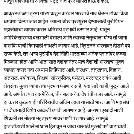
यातून महासंघाशी आणखी घट्ट नाते प्रस्थापित होऊ शकेल.
आक्रस्ताळ्या ट्रम्प यांच्याकडून वारंवार भारताचे नाव घेऊन टीका किंवा
धमक्या दिल्या जात आहेत. त्याला चोख प्रत्युत्तर देण्यासाठी युरोपियन
महासंघाचा व्यापार करार अतिशय प्रभावी ठरणार आहे. यातून
अमेरिकेसारख्या बलशाली देशाला आणि त्याच्या नेतृत्वाला योग्य ती जागा
दाखविण्याची किमयाही साधली जाणार आहे. ब्रिटनने भारतावर दीडशे वर्ष
राज्य केले, तर अन्य युरोपीय देशांनीही भारताच्या अनेक प्रांतांवर कब्जा
मिळवला होता आणि आता सात दशकानंतर याच देशांशी भारताचा मुक्त
व्यापार करार नवा अध्याय लिहिणारा आहे. संरक्षण, तंत्रज्ञान, विज्ञान,
अंतराळ, पर्यावरण, शिक्षण, सांस्कृतिक, पर्यटन, परराष्ट्र संबंध आदी
क्षेत्रांवर मुक्त व्यापाराचा प्रभाव पडणार आहे. यंदा सारे काही जुळून आले
आहे. अर्थात त्यावर अमेरिका, चीनसह अनेक देशांची नजर आहे. त्यामुळे
हा करार कुठल्याही परिस्थितीत अंतिम व्हावा यासाठी भारत आणि महासंघ
या दोघांनाही विशेष काळजी घ्यावी लागणार आहे. अन्यथा एखादी माशी
शिंकली तर मोठ्या महत्प्रयासांवर पाणी पडणार आहे. त्यामुळे
हातातोंडाशी आलेला घास हिरावून न जावा यासाठी मुत्सद्दीपणे वाटाघाटी