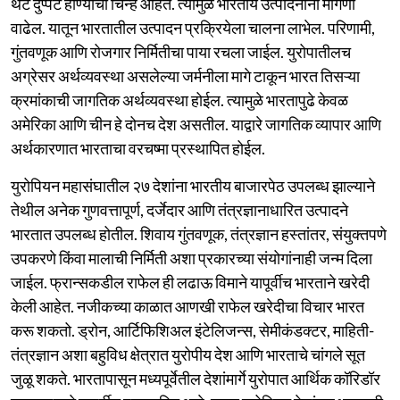
थेट दुप्पट होण्याची चिन्हे आहेत. त्यामुळे भारतीय उत्पादनांना मागणी
वाढेल. यातून भारतातील उत्पादन प्रक्रियेला चालना लाभेल. परिणामी,
गुंतवणूक आणि रोजगार निर्मितीचा पाया रचला जाईल. युरोपातीलच
अग्रेसर अर्थव्यवस्था असलेल्या जर्मनीला मागे टाकून भारत तिसऱ्या
क्रमांकाची जागतिक अर्थव्यवस्था होईल. त्यामुळे भारतापुढे केवळ
अमेरिका आणि चीन हे दोनच देश असतील. याद्वारे जागतिक व्यापार आणि
अर्थकारणात भारताचा वरचष्मा प्रस्थापित होईल.
युरोपियन महासंघातील २७ देशांना भारतीय बाजारपेठ उपलब्ध झाल्याने
तेथील अनेक गुणवत्तापूर्ण, दर्जेदार आणि तंत्रज्ञानाधारित उत्पादने
भारतात उपलब्ध होतील. शिवाय गुंतवणूक, तंत्रज्ञान हस्तांतर, संयुक्तपणे
उपकरणे किंवा मालाची निर्मिती अशा प्रकारच्या संयोगांनाही जन्म दिला
जाईल. फ्रान्सकडील राफेल ही लढाऊ विमाने यापूर्वीच भारताने खरेदी
केली आहेत. नजीकच्या काळात आणखी राफेल खरेदीचा विचार भारत
करू शकतो. ड्रोन, आर्टिफिशिअल इंटेलिजन्स, सेमीकंडक्टर, माहिती-
तंत्रज्ञान अशा बहुविध क्षेत्रात युरोपीय देश आणि भारताचे चांगले सूत
जुळू शकते. भारतापासून मध्यपूर्वेतील देशांमार्गे युरोपात आर्थिक कॉरिडॉर