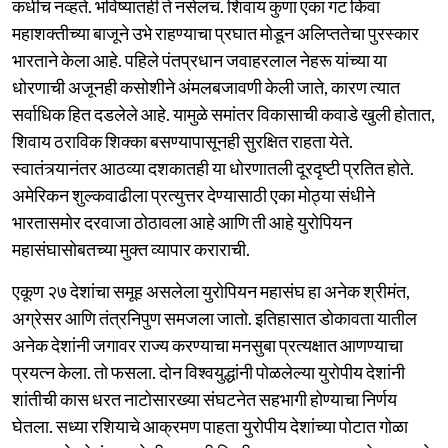
कधीच नव्हते. भविष्यातही ते नसेलच. शिवाय कुणा एका गट किंवा
महाशक्तीच्या बाजूने उभे राहण्याचा प्रघात मोडून अलिप्ततेचा पुरस्कार
भारताने केला आहे. पहिले पंतप्रधान जवाहरलाल नेहरू यांच्या या
धोरणाची अजूनही कसोशीने अंमलबजावणी केली जाते, कारण त्यात
सर्वाधिक हित दडलेले आहे. यामुळे समांतर विकासाची कवाडे खुली होतात,
शिवाय ठराविक शिक्का बसण्यापासूनही सुरक्षित राहता येते.
स्वातंत्र्यानंतर आठव्या दशकातही या धोरणातली दूरदृष्टी प्रतित होते.
अमेरिकन शुल्कवाढीला प्रत्युत्तर देण्यासाठी एका मोठ्या संधीने
भारतासमोर दरवाजा ठोठावला आहे आणि ती आहे युरोपियन
महासंघासोबतच्या मुक्त व्यापार कराराची.
एकूण २७ देशांचा समूह असलेला युरोपियन महासंघ हा अनेक श्रीमंत,
अग्रेसर आणि तंत्रनिपुण समजला जातो. इतिहासात डोकावता यातील
अनेक देशांनी जगावर राज्य करण्याचा मनसुबा प्रत्यक्षात आणण्याचा
प्रयत्न केला. तो फसला. दोन विश्वयुद्धांनी पोळलेल्या युरोपीय देशांनी
शांतीची कास धरत नाटोसारख्या संघटनेत सहभागी होण्याचा निर्णय
घेतला. सध्या रशियाचे आक्रमण पाहता युरोपीय देशांच्या पोटात गोळा