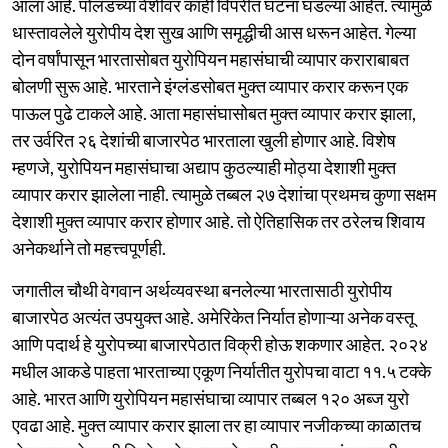
आला आहे. पोलंडच्या वेशीवर काही विपरीत घटना घडल्या आहेत. त्यामुळे
धास्तावलेले युरोपीय देश सुख आणि समृद्धीची आस धरून आहेत. गेल्या
दोन वर्षांपासून भारतासोबत युरोपियन महासंघाची व्यापार कराराबाबत
बोलणी सुरू आहे. भारताने इंग्लंडसोबत मुक्त व्यापार करार करून एक
पाऊल पुढे टाकले आहे. आता महासंघासोबत मुक्त व्यापार करार झाला,
तर उर्वरित २६ देशांची बाजारपेठ भारताला खुली होणार आहे. विशेष
म्हणजे, युरोपियन महासंघाचा अद्याप कुठल्याही मोठ्या देशाशी मुक्त
व्यापार करार झालेला नाही. त्यामुळे तब्बल २७ देशांचा प्रथमच कुणा सक्षम
देशाशी मुक्त व्यापार करार होणार आहे. तो ऐतिहासिक तर ठरेलच शिवाय
अनेकर्थाने तो महत्त्वपूर्णही.
जगातील चौथी वेगवान अर्थव्यवस्था बनलेल्या भारतासाठी युरोपीय
बाजारपेठ अत्यंत उपयुक्त आहे. अमेरिकेत निर्यात होणाऱ्या अनेक वस्तू
आणि पदार्थ हे युरोपच्या बाजारपेठात विक्री होऊ शकणार आहेत. २०२४
मधील आकडे पाहता भारताच्या एकूण निर्यातीत युरोपचा वाटा ११.५ टक्के
आहे. भारत आणि युरोपियन महासंघाचा व्यापार तब्बल १२० अब्ज युरो
एवढा आहे. मुक्त व्यापार करार झाला तर हा व्यापार नजीकच्या काळातच