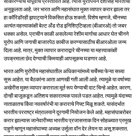
साकारण्याचे यापूर्वीच प्रस्तावित आहे. त्यास युरोपियन देशांसह भारताची
अनुकूलता आहे. जर भारत आणि महासंघात मुक्त व्यापार करार झाला तर
हा कॉरिडॉरही झपाट्याने विकसित होऊ शकतो. विशेष म्हणजे, चीनच्या
अत्यंत महत्त्वाकांक्षी बेल्ट अँड रोड इनिशिएटिव्हला (बीआरओ) तो जबर
धक्का असेल. प्राचीन काळी असलेल्या रेशीम मार्गाचा आधार घेत चीनने
युरोप आणि जगाची बाजारपेठ काबीज करण्यासाठीच बीआरओला जन्म
दिला आहे. मात्र, मुक्त व्यापार कराराद्वारे चीनच्या या महत्त्वाकांक्षी
उपक्रमाला छेद देण्याची किमयाही आपसूकच घडणार आहे.
भारत आणि युरोपीय महासंघातील अधिकाऱ्यांमध्ये चर्चेच्या फेऱ्या सध्या
सुरू आहेत. या बैठकांना आता आणखी गती आली आहे. त्यामुळे या वर्षाच्या
अखेरीस मुक्त व्यापार कराराला मूर्त रूप येण्याची दाट चिन्हे आहेत. कारण,
दोन्ही बाजूकडून अतिशय सकारात्मक पावले पडत आहेत. त्यामुळे यंदाच्या
नाताळातच किंवा नववर्षारंभी या कराराचे गिफ्ट मिळू शकते. यासंदर्भात
भारतीय परराष्ट्र मंत्रालयाने दूरगामी नियोजन केले आहे. महासंघाबरोबर
करार झाल्यास जानेवारीच्या भारतीय प्रजासत्ताक दिन सोहळ्यात प्रमुख
पाहुणे म्हणून महासंघाच्या अध्यक्ष उर्सुला वॉन देर लेयन या असू शकतात.