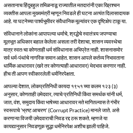
असतानाच हिंदूबहुल तमिळनाडू राज्यातील मतदारांनी एका ख्रिश्चन
व्यक्तीस आपला मुख्यमंत्री म्हणून निवडले ही घटना अत्यंत दिलासादायक
आहे. या घटनेच्या पार्श्वभूमीवर संवैधानिक मूल्यांवर एक दृष्टिक्षेप टाकू या.
संविधानाने लोकांना आपापल्या धर्माचे, श्रद्धेचे स्वातंत्र्य जपण्याचा
मूलभूत अधिकार बहाल केलेला असला तरी देशाचा, शासन व्यवस्थेचा
मात्र स्वतःचा कोणताही धर्म संविधानास अभिप्रेत नाही. शासनासमोर
सर्व धर्म-पंथांचे नागरिक समान आहेत. शासन आपले कर्तव्य निभावताना
धार्मिक आधारावर (खरे तर कोणत्याही आधारावर) भेदभाव करणार नाही.
हीच ती आपण स्वीकारलेली धर्मनिरपेक्षता.
आपल्या देशात, लोकप्रतिनिधी कायदा १९५१ च्या कलम १२३ (३)
अनुसार, कोणताही उमेदवार, त्याचे प्रतिनिधी किंवा समर्थक यांनी धर्म,
जात, वंश, समुदाय किंवा भाषेच्या आधारावर मते मागितल्यास ते गंभीर
स्वरूपाचे 'भ्रष्ट आचरण' (Corrupt Practice) मानले जाते. असे
करणाऱ्या विजयी उमेदवाराची निवड रद्द ठरू शकते. म्हणजे या
कायद्यानुसार निवडणूक सुद्धा धर्मनिरपेक्ष अशीच झाली पाहिजे.