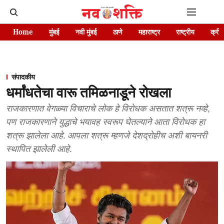
Home
मुंबई
नवी मुंबई
ठाणे
महाराष्ट्र
राष्ट्रीय
क्रीड
संपादकीय
धर्मांधतेचा वारू तमिळनाडूने रोखला
राजकारणात वेगळ्या विचाराचे लोक हे विरोधक असतात शत्रू नव्हे,
पण राजकारणाने युद्धाचे भयावह स्वरूप घेतल्याने आता विरोधक हा
शत्रू झालेला आहे. आपला शत्रू म्हणजे देशद्रोहीच अशी बायनरी
स्थापित झालेली आहे.