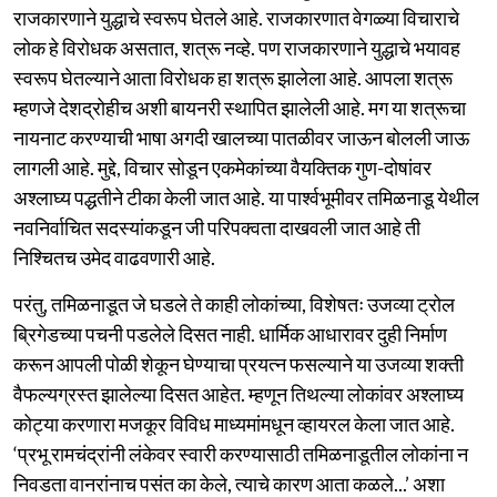
राजकारणाने युद्धाचे स्वरूप घेतले आहे. राजकारणात वेगळ्या विचाराचे
लोक हे विरोधक असतात, शत्रू नव्हे. पण राजकारणाने युद्धाचे भयावह
स्वरूप घेतल्याने आता विरोधक हा शत्रू झालेला आहे. आपला शत्रू
म्हणजे देशद्रोहीच अशी बायनरी स्थापित झालेली आहे. मग या शत्रूचा
नायनाट करण्याची भाषा अगदी खालच्या पातळीवर जाऊन बोलली जाऊ
लागली आहे. मुद्दे, विचार सोडून एकमेकांच्या वैयक्तिक गुण-दोषांवर
अश्लाघ्य पद्धतीने टीका केली जात आहे. या पार्श्वभूमीवर तमिळनाडू येथील
नवनिर्वाचित सदस्यांकडून जी परिपक्वता दाखवली जात आहे ती
निश्चितच उमेद वाढवणारी आहे.
परंतु, तमिळनाडूत जे घडले ते काही लोकांच्या, विशेषतः उजव्या ट्रोल
ब्रिगेडच्या पचनी पडलेले दिसत नाही. धार्मिक आधारावर दुही निर्माण
करून आपली पोळी शेकून घेण्याचा प्रयत्न फसल्याने या उजव्या शक्ती
वैफल्यग्रस्त झालेल्या दिसत आहेत. म्हणून तिथल्या लोकांवर अश्लाघ्य
कोट्या करणारा मजकूर विविध माध्यमांमधून व्हायरल केला जात आहे.
‘प्रभू रामचंद्रांनी लंकेवर स्वारी करण्यासाठी तमिळनाडूतील लोकांना न
निवडता वानरांनाच पसंत का केले, त्याचे कारण आता कळले...’ अशा