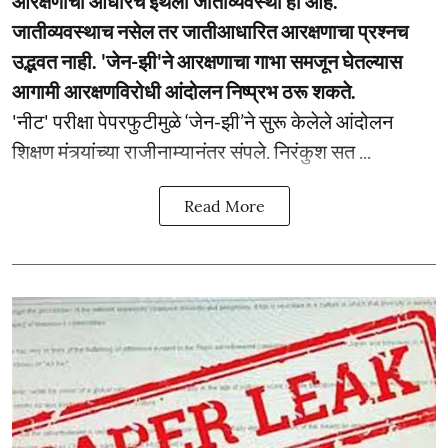
आरक्षणाचा आधारच इथली जातीव्यवस्था हा आहे.
जातीव्यवस्थाच नसेल तर जातीआधारित आरक्षणाचा प्रश्नच
उद्भवत नाही. 'जेन-झी'ने आरक्षणाचा गाभा समजून घेतल्यास
आगामी आरक्षणविरोधी आंदोलन निष्प्रभ ठरू शकते.
'नीट' परीक्षा पेपरफुटीमुळे ‘जेन-झी’ने सुरू केलेले आंदोलन
शिक्षण मंत्र्यांच्या राजीनाम्यानंतर संपले. निरंकुश सत ...
Read More