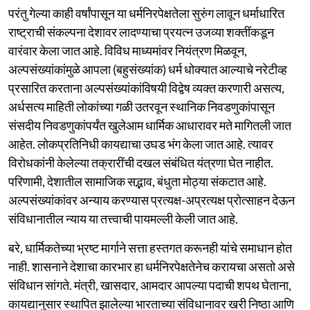
परंतु गेल्या काही वर्षांपासून या धर्मनिरपेक्षतेला सुरुंग लावून धर्माधारित
राष्ट्राची संकल्पना देशावर लादण्याचा प्रयत्न उजव्या शक्तींकडून
वारंवार केला जात आहे. विविध माध्यमांवर नियंत्रण मिळवून,
अल्पसंख्यांकांमुळे आपला (बहुसंख्यांक) धर्म धोक्यात आल्याचे नरेटीव्ह
प्रसारित करताना अल्पसंख्यांकांविषयी विद्वेष व्यक्त करणारी असत्य,
अर्धसत्य माहिती लोकांच्या गळी उतरवून स्थानिक निवडणुकांपासून
संसदीय निवडणुकांपर्यंत खुलेआम धार्मिक आधारावर मते मागितली जात
आहेत. लोकप्रतिनिधी कायद्याचा उघड भंग केला जात आहे. त्यावर
विरोधकांनी केलेल्या तक्रारींची दखल संबंधित यंत्रणा घेत नाहीत.
परिणामी, देशातील सामाजिक सद्भाव, बंधुता मोठ्या संकटात आहे.
अल्पसंख्यांकांवर अन्याय करण्यास प्रत्यक्ष-अप्रत्यक्ष प्रोत्साहन देऊन
संविधानातील न्याय या तत्त्वाची पायमल्ली केली जात आहे.
बरे, धार्मिकतेच्या भ्रष्ट मार्गाने सत्ता हस्तगत करूनही यांचे समाधान होत
नाही. शासनाने देशाचा कारभार हा धर्मनिरपेक्षतेनेच करायचा असतो असे
संविधान सांगते. मंत्री, खासदार, आमदार आपल्या पदाची शपथ घेताना,
कायद्यानुसार स्थापित झालेल्या भारताच्या संविधानावर खरी निष्ठा आणि