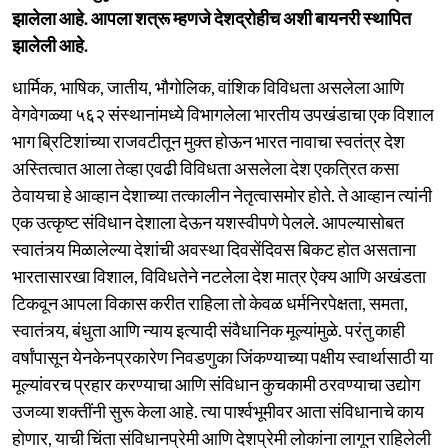
झालेला आहे. आपला शत्रू म्हणजे देशद्रोहीच अशी बायनरी स्थापित
झालेली आहे.
धार्मिक, भाषिक, जातीय, भौगोलिक, वांशिक विविधता असलेला आणि
वेगवेगळ्या ५६२ संस्थानांमध्ये विभागलेला भारतीय उपखंडाचा एक विशाल
भाग ब्रिटिशांच्या राजवटीतून मुक्त होऊन भारत नावाचा स्वतंत्र देश
अस्तित्वात आला तेव्हा एवढी विविधता असलेला देश एकत्रित कसा
ठेवायचा हे आव्हान देशाच्या तत्कालीन नेतृत्वासमोर होते. ते आव्हान त्यांनी
एक उत्कृष्ट संविधान देशाला देऊन यशस्वीपणे पेलले. आपल्यासोबत
स्वातंत्र्य मिळालेल्या देशांची अवस्था दिवसेंदिवस बिकट होत असताना
भारतासारखा विशाल, विविधतेने नटलेला देश मात्र ऐक्य आणि अखंडता
टिकवून आपला विकास करीत राहिला तो केवळ धर्मनिरपेक्षता, समता,
स्वातंत्र्य, बंधुता आणि न्याय इत्यादी संवैधानिक मूल्यांमुळे. परंतु काही
वर्षांपासून येनकेनप्रकारेण निवडणुका जिंकण्याच्या पक्षीय स्वार्थासाठी या
मूल्यांवरच प्रहार करण्याचा आणि संविधान कुचकामी ठरवण्याचा उद्योग
उजव्या शक्तींनी सुरू केला आहे. त्या पार्श्वभूमीवर आता संविधानाचे काय
होणार, याची चिंता संविधानप्रेमी आणि देशप्रेमी लोकांना लागून राहिलेली