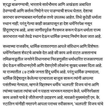
श्रद्धा बाळगण्याची; भारताचे सार्वभौमत्व आणि अखंडता अबाधित
ठेवण्याची आणि कर्तव्य निष्ठेने पार पाडण्याची शपथ घेतात. देशाचा
कारभार करण्याबाबत मार्गदर्शक तत्त्वे उपलब्ध आहेत. तिथे कुठेही धर्माला
स्थान नाही. परंतु गेल्या काही काळापासून हा देश धर्मनिरपेक्ष नसून
हिंदूराष्ट्रच आहे, असा जाणीवपूर्वक गैरसमज करून घेऊन धर्माला राज्य
कारभारात नको तेवढे स्थान देऊन धार्मिक उन्माद निर्माण केला जात आहे.
सध्याच्या राजकीय, धार्मिक वातावरणात आपले संविधान आणि विशेषतः
धर्मनिरपेक्षता शेवटचे आचके देत आहे की काय असे वाटत असतानाच
तमिळनाडूतील जनतेने विधानसभा निवडणुकीत धर्माधारित राजकारणाला
छेद देऊन संविधानप्रेमी आणि देशप्रेमी लोकांना सुखद धक्का दिला आहे.
या राज्यातील ८७ टक्के जनता हिंदू धर्मीय आहे. परंतु धार्मिक उन्मादाला,
धार्मिक विद्वेषातून केलेल्या प्रचाराला बाजूस सारून त्यांनी आपल्या
पसंतीच्या नेत्याला, म्हणजे ख्रिश्चन धर्मीय ‘थलपती’ विजय यांना आणि
त्यांच्या पक्षाला त्यांचा धर्म न पाहता भरभरून मतदान केले. धर्मनिरपेक्षता
काय असते याचे हे जीतेजागते उदाहरण आहे. मावळते मुख्यमंत्री एम. के.
स्टालिन यांनीही नम्रपणे आपला पराभव स्वीकारून, ‘थलपती’ विजय यांचे