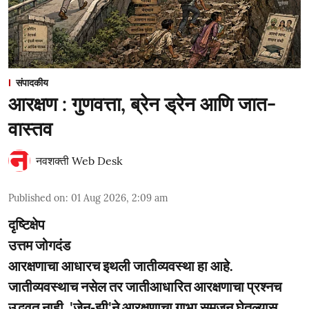
संपादकीय
आरक्षण : गुणवत्ता, ब्रेन ड्रेन आणि जात-
वास्तव
नवशक्ती Web Desk
Published on
:
01 Aug 2026, 2:09 am
दृष्टिक्षेप
उत्तम जोगदंड
आरक्षणाचा आधारच इथली जातीव्यवस्था हा आहे.
जातीव्यवस्थाच नसेल तर जातीआधारित आरक्षणाचा प्रश्नच
उद्भवत नाही. 'जेन-झी'ने आरक्षणाचा गाभा समजून घेतल्यास