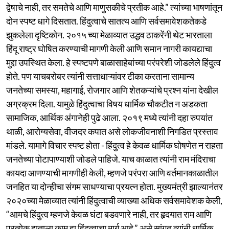
द्वेषाचे नाही, तर समतेचे आणि माणुसकीचे प्रतीक आहे.” त्यांच्या भाषणांतून
दोन स्पष्ट धागे दिसतात. हिंदुत्वाचे सातत्य आणि सर्वसमावेशकतेकडे
झुकलेला दृष्टिकोन. २०१५ च्या मेळाव्यात उद्धव ठाकरेंनी थेट भारताला
हिंदू राष्ट्र घोषित करण्याची मागणी केली आणि समान नागरी कायद्याचा
मुद्दा उपस्थित केला. हे स्पष्टपणे बाळासाहेबांच्या परंपरेशी जोडलेले हिंदुत्व
होते. पण याचबरोबर त्यांनी सत्ताधाऱ्यांवर टीका करताना सामान्य
जनतेच्या समस्या, महागाई, रोजगार आणि शेतकऱ्यांचे प्रश्न यांना देखील
अग्रक्रम दिला. यामुळे हिंदुत्वाचा विषय धार्मिक चौकटीत न अडकता
सामाजिक, आर्थिक अंगानेही पुढे आला. २०१९ मध्ये त्यांनी दहा रुपयांत
थाळी, आरोग्यसेवा, वीजदर कपात असे लोकजीवनाशी निगडित प्रस्ताव
मांडले. यामागे विचार स्पष्ट होता - हिंदुत्व हे केवळ धार्मिक घोषणेत न राहता
जनतेच्या पोटापाण्याशी जोडले पाहिजे. याच काळात त्यांनी राम मंदिराचा
कायदा आणण्याची मागणीही केली, म्हणजे परंपरा आणि वर्तमानकाळातील
जनहित या दोन्हीचा संगम साधण्याचा प्रयत्न होता. मुख्यमंत्री झाल्यानंतर
२०२०च्या मेळाव्यात त्यांनी हिंदुत्वाची व्याख्या अधिक सर्वसमावेशक केली,
“आमचे हिंदुत्व म्हणजे केवळ घंटा बडवणारे नाही, तर हृदयात राम आणि
प्रत्येक हाताला काम हा हिंदुत्वाचा मार्ग आहे.” असे सांगत त्यांनी धार्मिक