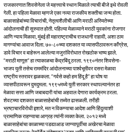
राजकारणात शिवसेनेला जे महत्त्वाचे स्थान मिळाले त्याची बीजे इथे रोवली
गेली. हा पहिला मेळावा म्हणजे एका नव्या राजकीय शक्तीचा जन्म होता.
बाळासाहेबांच्या विचारांची, नेतृत्वशैलीची आणि मराठी अस्मितेच्या
आंदोलनाची ही सुरुवात होती. पहिल्या मेळाव्याने मराठी युवकांना रोजगार
आणि न्याय मिळावा, मुंबई ही महाराष्ट्राचीच राजधानी राहावी, अशा ठाम
मागण्यांचा आवाज दिला. ७०-८०च्या दशकात या व्यासपीठावरून काँग्रेस,
डावे विचार व बाहेरून आलेल्या मजुरांविरोधात रोखठोक भाष्य झाले.
“मराठी माणूस” हा त्याकाळचा केंद्रबिंदू ठरला. १९९०नंतर शिवसेना-
भाजप युती तसेच राममंदिर आंदोलनाच्या पार्श्वभूमीवर दसरा मेळावा
राष्ट्रीय स्तरावर झळकला. “गर्वसे कहो हम हिंदू है” हा घोष या
व्यासपीठावरून दुमदुमला. १९९५मध्ये युती सरकार स्थापल्यानंतर हा
मेळावा सत्ता आणि जबाबदारी यांचा अहवाल देणारा कार्यक्रम ठरला.
शेवटच्या दशकात बाळासाहेबांची तब्येत ढासळली. तरीही
भ्रष्टाचारविरोधी इशारे, मत न विकण्याचा आदेश आणि हिंदुत्वाशी
प्रामाणिक राहण्याचा आग्रह त्यांनी व्यक्त केला. २०१२ मध्ये
बाळासाहेबांचा काळाच्या पडद्याआड जाण्यापूर्वीचा अखेरचा मेळावा
भावनिक ठरला; रेकॉर्डेड संदेशातून ‘उद्धव आणि आदित्यची काळजी घ्या’