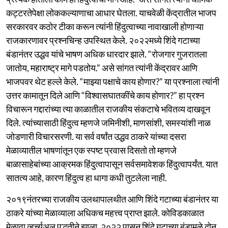
कट्टरतेपेक्षा लोककल्याणाचा आधार घेतला. याचवेळी केंद्रातील भाजप
सरकारवर कठोर टीका करून त्यांनी हिंदुत्वाच्या नावाखाली होणाऱ्या
राजकारणावर प्रश्नचिन्ह उपस्थित केले. २०२२मध्ये शिंदे गटाच्या
बंडानंतर उद्धव यांचे भाषण अधिक धारदार झाले. “रोजगार गुजरातला
जातोय, महाराष्ट्र मागे पडतोय.” असे सांगत त्यांनी केंद्रावर आणि
भाजपवर थेट हल्ले केले. “माझ्या पक्षाचे काय होणार?” या प्रश्नाला त्यांनी
उत्तर कामातून दिले आणि “विश्वासघातकींचे काय होणार?” हा प्रश्न
विचारून गद्दारांच्या त्या काळातील राजकीय संकटाचे भवितव्य दाखवून
दिले. त्यांच्यासाठी हिंदुत्व म्हणजे जमिनीशी, माणसांशी, समस्यांशी नाळ
जोडणारी विचारसरणी. या सर्व वर्षांत उद्धव ठाकरे यांच्या दसरा
मेळाव्यातील भाषणांतून एक स्पष्ट प्रवास दिसतो तो म्हणजे
बाळासाहेबांच्या आक्रमक हिंदुत्वापासून सर्वसमावेशक हिंदुत्वापर्यंत. यात
सातत्य आहे, कारण हिंदुत्व हा धागा कधी तुटलेला नाही.
२०१९नंतरच्या राजकीय उलथापालथीत आणि शिंदे गटाच्या बंडानंतर या
ठाकरे यांच्या मेळाव्याला अधिकच महत्त्व प्राप्त झाले. कोविडकाळात
मेळावा व्हर्च्युअल पद्धतीने झाला. २०२२ पासून शिंदे गटाच्या बंडामुळे दोन