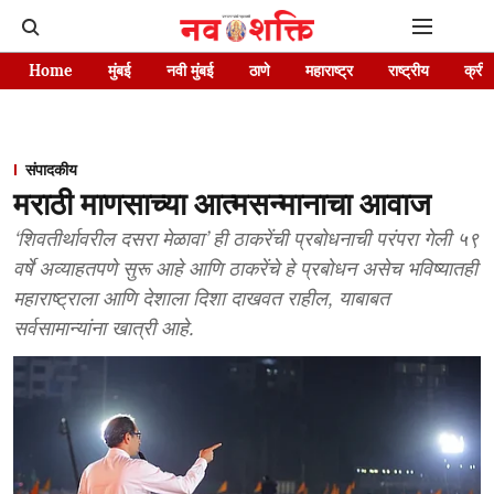
Home
मुंबई
नवी मुंबई
ठाणे
महाराष्ट्र
राष्ट्रीय
क्रीड
संपादकीय
मराठी माणसाच्या आत्मसन्मानाचा आवाज
‘शिवतीर्थावरील दसरा मेळावा’ ही ठाकरेंची प्रबोधनाची परंपरा गेली ५९
वर्षे अव्याहतपणे सुरू आहे आणि ठाकरेंचे हे प्रबोधन असेच भविष्यातही
महाराष्ट्राला आणि देशाला दिशा दाखवत राहील, याबाबत
सर्वसामान्यांना खात्री आहे.