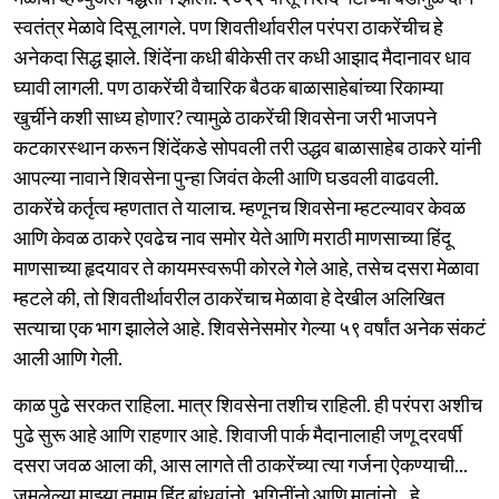
स्वतंत्र मेळावे दिसू लागले. पण शिवतीर्थावरील परंपरा ठाकरेंचीच हे
अनेकदा सिद्ध झाले. शिंदेंना कधी बीकेसी तर कधी आझाद मैदानावर धाव
घ्यावी लागली. पण ठाकरेंची वैचारिक बैठक बाळासाहेबांच्या रिकाम्या
खुर्चीने कशी साध्य होणार? त्यामुळे ठाकरेंची शिवसेना जरी भाजपने
कटकारस्थान करून शिंदेंकडे सोपवली तरी उद्धव बाळासाहेब ठाकरे यांनी
आपल्या नावाने शिवसेना पुन्हा जिवंत केली आणि घडवली वाढवली.
ठाकरेंचे कर्तृत्व म्हणतात ते यालाच. म्हणूनच शिवसेना म्हटल्यावर केवळ
आणि केवळ ठाकरे एवढेच नाव समोर येते आणि मराठी माणसाच्या हिंदू
माणसाच्या हृदयावर ते कायमस्वरूपी कोरले गेले आहे, तसेच दसरा मेळावा
म्हटले की, तो शिवतीर्थावरील ठाकरेंचाच मेळावा हे देखील अलिखित
सत्याचा एक भाग झालेले आहे. शिवसेनेसमोर गेल्या ५९ वर्षांत अनेक संकटं
आली आणि गेली.
काळ पुढे सरकत राहिला. मात्र शिवसेना तशीच राहिली. ही परंपरा अशीच
पुढे सुरू आहे आणि राहणार आहे. शिवाजी पार्क मैदानालाही जणू दरवर्षी
दसरा जवळ आला की, आस लागते ती ठाकरेंच्या त्या गर्जना ऐकण्याची...
जमलेल्या माझ्या तमाम हिंदू बांधवांनो, भगिनींनो आणि मातांनो...हे