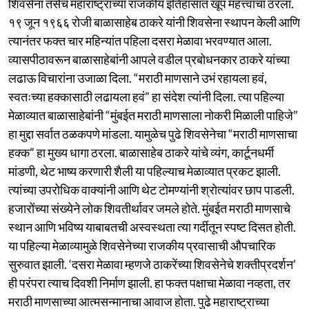
शिवसेना तसेच महाराष्ट्राच्या राजकीय इतिहासात खूप महत्त्वाचा ठरला.
१९ जून १९६६ रोजी बाळासाहेब ठाकरे यांनी शिवसेना स्थापन केली आणि
त्यानंतर फक्त चार महिन्यांत पहिला दसरा मेळावा भरवण्यात आला.
व्यासपीठावरून बाळासाहेबांनी आपले वडील प्रबोधनकार ठाकरे यांच्या
लढाऊ विचारांना उजाळा दिला. “मराठी माणसाने उभं रहायला हवं,
स्वतःच्या हक्कासाठी लढायला हवं” हा संदेश त्यांनी दिला. त्या पहिल्या
मेळाव्यात बाळासाहेबांनी “मुंबईत मराठी माणसाला नोकरी मिळाली पाहिजे”
हा मुद्दा सर्वात ठळकपणे मांडला. यामुळेच पुढे शिवसेनेचा “मराठी माणसाचा
हक्क” हा मुख्य धागा ठरला. बाळासाहेब ठाकरे यांचे व्यंग, कार्टूनधर्मी
मांडणी, थेट भाष्य करणारी शैली या पहिल्याच मेळाव्यात प्रकट झाली.
त्यांच्या उपरोधिक वाक्यांनी आणि थेट टोमण्यांनी श्रोत्यांवर छाप पाडली.
हजारोंच्या संख्येने लोक शिवतीर्थावर जमले होते. मुंबईत मराठी माणसाचे
स्थान आणि भविष्य याबाबतची अस्वस्थता त्या गर्दीतून स्पष्ट दिसत होती.
या पहिल्या मेळाव्यामुळे शिवसेनेच्या राजकीय प्रवासाची औपचारिक
सुरुवात झाली. ‘दसरा मेळावा म्हणजे ठाकरेंच्या शिवसेनेचे शक्तीप्रदर्शन’
ही परंपरा त्याच दिवशी निर्माण झाली. हा फक्त पक्षाचा मेळावा नव्हता, तर
मराठी माणसाच्या आत्मसन्मानाचा आवाज होता. पुढे महाराष्ट्राच्या