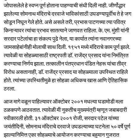
जोपासलेले हे स्वप्न पूर्ण होताना पाहण्याची संधी दिली नाही. जीर्णोद्धार
झालेल्या सोमनाथ मंदिराचे दरवाजे भाविकांसाठी उघडण्यापूर्वीच ते हे जग
सोडून निघून गेले होते. असे असले तरी, प्रभास पाटणच्या त्या पवित्र
किनाऱ्यावर त्यांचा प्रभाव सातत्याने जाणवत राहिला. के. एम. मुंशी यांनी
सरदार पटेलांचा हा संकल्प पुढे नेला, या कार्यात त्यांना नवानगरच्या
जामसाहेबांनीही मोलाची साथ दिली. १९५१ मध्ये मंदिराचे काम पूर्ण झाले.
त्यावेळी या सोहळ्यासाठी राष्ट्रपती डॉ. राजेंद्र प्रसाद यांना निमंत्रित
करण्याचा निर्णय झाला. तत्कालीन पंतप्रधान पंडित नेहरू यांचा तीव्र
विरोध असतानाही, डॉ. राजेंद्र प्रसाद या सोहळ्याला उपस्थित राहिले
होते. त्यांच्या उपस्थितीमुळे हा सोहळा अधिकच खास आणि ऐतिहासिक
ठरला.
आज मागे वळून पाहिल्यावर ऑक्टोबर २००१ मधल्या घडामोडी मला
ठळकपणे आठवतात. त्यावेळी मी नुकतीच मुख्यमंत्री म्हणून जबाबदारी
स्वीकारली होती. ३१ ऑक्टोबर २००१ रोजी, सरदार पटेल यांच्या
जयंतीदिनी, सोमनाथ मंदिराचे दरवाजे उघडल्याच्या घटनेला ५० वर्षे पूर्ण
झाल्यानिमित्त एका सोहळ्याचे आयोजन करण्याचा बहुमान गुजरात