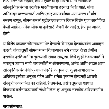
ताठ मानेने उभे राहील, कारण एकतेची ही भावना आणि सामायिक
सांस्कृतिक चेतना प्रत्येक भारतीयाच्या हृदयात जिवंत आहे. यांना
अभिवादन करण्यासाठी आणि एक हजार वर्षांच्या असाधारण शौर्याचे
स्मरण म्हणून, सोमनाथमध्ये पुढील एक हजार दिवस विशेष पूजा आयोजित
केली जाईल. अनेक लोक या पूजेसाठी देणगी देत आहेत, हे पाहून आनंद
होतो.
या विशेष काळात सोमनाथला भेट देण्याचे मी माझ्या देशबांधवांना आवाहन
करतो. जेव्हा तुम्ही सोमनाथच्या किनाऱ्यावर उभे राहाल, तेव्हा तेथील
प्राचीन प्रतिध्वनींना तुमच्याशी संवाद साधू द्या. तिथे तुम्ही केवळ भक्तीने
भारावून जाणार नाही, तर कधीही न ओसरणाऱ्या, अभेद्य आणि अढळ अशा
सांस्कृतिक चेतनेची प्रबळ स्पंदनेही अनुभवाल. तुम्हाला भारताच्या
अजिंक्य वृत्तीचा अनुभव येईल आणि अनेक प्रयत्न होऊनही आपली
संस्कृती अपराजित का राहिली, हे उमजेल. तसेच तुम्हाला शाश्वत
विजयाचे दर्शन घडण्याची संधी मिळेल. हा अनुभव नक्कीच अविस्मरणीय
असेल.
जय सोमनाथ.