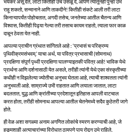
भयंकर असू देत, लाटा कितीही उंच उसळू दे, आपण त्यातूनही पुन्हा उभे
राहू शकतो, सन्मानाने आणि ताकदीने! कितीही संकटे आली तरी लाटा
किनाऱ्यापर्यंत पोहोचतात, अगदी तसेच, जनतेच्या आतील चैतन्य आणि
विश्वास, कितीही पिढ्या गेल्या तरी तसाच कायम राहतो, त्याला फार काळ
दाबून ठेवता येत नाही.
आपल्या प्राचीन ग्रंथात सांगितले आहे : ‘प्रभासं च परिक्रम्य
पृथिवीक्रमसंभवम्.’ याचा अर्थ, या पवित्र प्रभासाची (सोमनाथ)
प्रदक्षिणा संपूर्ण पृथ्वी प्रदक्षिणा घालण्याइतकी पवित्र आहे! भाविक येथे
प्रार्थना आणि दर्शनासाठी येत असले, तरीही त्यांनी येथे एका संस्कृतीच्या
कधीही न विझलेल्या ज्योतीचा अनुभव घेतला आहे, त्याची शाश्वतता त्यांनी
अनुभवली आहे. साम्राज्ये उभी राहतात आणि लयाला जातात, लाटा
बदलतात, युद्ध आणि क्रांतीच्या प्रदेशातून इतिहास आपली वाटचाल
करत होता, तरीही सोमनाथ आपल्या आतील चेतनेमध्ये सदैव कुठेतरी जागे
होते.
ही वेळ अशा सगळ्या अनाम अगणित लोकांचे स्मरण करण्याची आहे, जे
हुकूमशाही अत्याचारांच्या विरोधात ठामपणे पाय रोवून उभे राहिले.