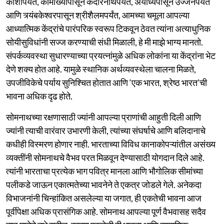
काशीपर्यंत, कामाख्यापासून केदारनाथपर्यंत, अयोध्येपासून उज्जैनपर्यंत
आणि त्र्यंबकेश्वरपासून श्रीशैलमपर्यंत, आमच्या चमूला आपल्या
आध्यात्मिक केंद्रांचे पारंपरिक स्वरूप टिकवून ठेवत त्यांना अत्याधुनिक
सोयीसुविधांनी सज्ज करण्याची संधी मिळाली, हे मी माझे भाग्य मानतो.
संपर्कव्यवस्था सुधारण्याच्या प्रयत्नांमुळे अधिक लोकांना या केंद्रांना भेट
देणे शक्य होत आहे. यामुळे स्थानिक अर्थव्यवस्थेला चालना मिळते,
उपजीविकेचे पर्याय सुनिश्चित होतात आणि ‘एक भारत, श्रेष्ठ भारत’ची
भावना अधिक दृढ होते.
सोमनाथच्या रक्षणासाठी ज्यांनी आपल्या प्राणांची आहुती दिली आणि
ज्यांनी त्याची वारंवार उभारणी केली, त्यांच्या संघर्षाचे आणि बलिदानाचे
कधीही विस्मरण होणार नाही. भारताच्या विविध कानाकोपऱ्यांतील असंख्य
व्यक्तींनी सोमनाथचे वैभव परत मिळवून देण्यासाठी योगदान दिले आहे.
त्यांनी भारताचा प्रत्येक भाग पवित्र मानला आणि भौगोलिक सीमांच्या
पलीकडे जाऊन एकात्मतेच्या भावनेने ते एकत्र जोडले गेले. अनेकदा
विभाजनांनी चिन्हांकित असलेल्या या जगात, ही एकतेची भावना आज
पूर्वीपेक्षा अधिक प्रासंगिक आहे. सोमनाथ आपल्या पूर्ण वैभवासह सदैव