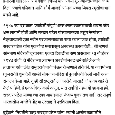
हमीरजी गोहिल आणि वेगदाजी भिल्ल यांसारख्या शूर व्यक्तिमत्त्वांना जन्म
दिला, ज्यांचे बलिदान आणि शौर्य आजही सोमनाथच्या जिवंत स्मृतीचा भाग
बनले आहे.
१९४० च्या दशकात, ज्यावेळी संपूर्ण भारतभरात स्वातंत्र्याची भावना जोर
धरू लागली होती आणि सरदार पटेल यांच्यासारख्या उत्तुंग नेत्यांच्या
नेतृत्वाखाली एका नवीन प्रजासत्ताकाचा पाया रचला जात होता, त्यावेळी
सरदार पटेल यांना एक गोष्ट मनापासून अस्वस्थ करत होती... ती म्हणजे
सोमनाथ मंदिराची दुरवस्था. एकदा दिवाळीचा सण असताना १३ नोव्हेंबर
१९४७ रोजी, ते मंदिराच्या त्या भग्न अवशेषांजवळ उभे राहिले आणि
हाताच्या ओंजळीत समुद्राचे पाणी घेऊन ते म्हणाले होते की, या नववर्षाच्या
(गुजराती) शुभदिनी आम्ही सोमनाथ मंदिराची पुनर्बांधणी केली जावी असा
संकल्प केला आहे. तुम्ही सौराष्ट्रातील जनतेने, यासाठी जे शक्य आहे ते
केले पाहिजे. हे एक पवित्र कार्य असून, यात सर्वांनी सहभागी व्हायला हवे.
सरदार पटेल यांच्या त्या एका आवाहनाला केवळ गुजरातच नाही, तर संपूर्ण
भारतातील जनतेने मोठ्या उत्साहाने प्रतिसाद दिला.
दुर्दैवाने, नियतीने मात्र सरदार पटेल यांना, त्यांनी अत्यंत तळमळीने