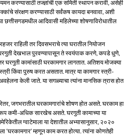
नियमन करण्यासाठी तज्ज्ञांची एक समिती स्थापन करावी, असेही
ा हक्कांचे संरक्षण करण्यासाठी सर्वंकष कायदा बनवावा, अशी
या छत्तीसगडमधील आदिवासी महिलेच्या शोषणाविरोधातील
गैरहजर राहिली तर दिवसभराचे त्या घरातील नियोजन
घरगुती देखभाल पुरवण्यापासून ते स्वयंपाक करणे, कपडे धुणे,
ेच इतर घरगुती कामांसाठी घरकामगार लागतात. अतिशय मोजक्या
त्री किंवा पुरुष करत असतात. मात्र या कामगार स्त्री-
त अवहेलना केली जाते. या सगळ्याचा त्यांना मानसिक त्रास होत
 खरेतर, जगभरातील घरकामगारांचे शोषण होत असते. घरकाम हा
वरूप कमी-अधिक सारखेच असते. घरगुती कामाच्या या
य अमेरिकेतील ग्वाटेमाला या देशातील अभ्यासानुसार, २०२०
िला ‘घरकामगार’ म्हणून काम करत होत्या. त्यांना कोणतेही