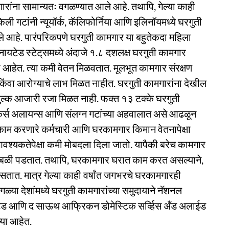
ारांना सामान्यतः वगळण्यात आले आहे. तथापि, गेल्या काही
िली गटांनी न्यूयॉर्क, कॅलिफोर्निया आणि इलिनॉयमध्ये घरगुती
े आहे. पारंपरिकपणे घरगुती कामगार या बहुतेकदा महिला
यटेड स्टेट‌्समध्ये अंदाजे १.८ दशलक्ष घरगुती कामगार
ा आहेत. त्या कमी वेतन मिळवतात. मूलभूत कामगार संरक्षण
ीचे किंवा आरोग्याचे लाभ मिळत नाहीत. घरगुती कामगारांना देखील
शुल्क आजारी रजा मिळत नाही. फक्त १३ टक्के घरगुती
र्कर्स अलायन्स आणि संलग्न गटांच्या अहवालात असे आढळून
ाम करणारे कर्मचारी आणि घरकामगार किमान वेतनापेक्षा
श्यकतेपेक्षा कमी मोबदला दिला जातो. यापैकी बरेच कामगार
बळी पडतात. तथापि, घरकामगार घरात काम करत असल्याने,
 असतात. मात्र गेल्या काही वर्षांत जगभरचे घरकामगारही
गळ्या देशांमध्ये घरगुती कामगारांच्या समुदायाने नॅशनल
ुनायटेड आणि द साऊथ आफ्रिकन डोमेस्टिक सर्व्हिस अँड अलाईड
्या आहेत.