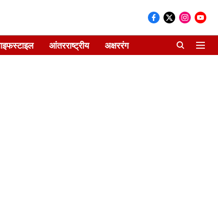
ाइफस्टाइल
आंतरराष्ट्रीय
अक्षररंग