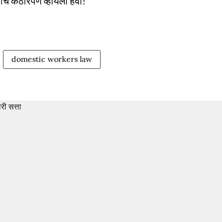
कीच कठोरपणे व्हायला हवी!
domestic workers law