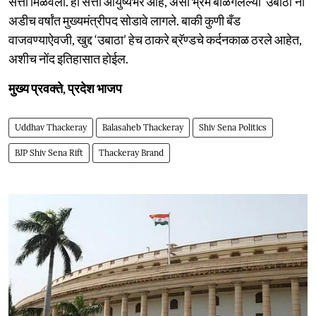
सत्ता मिळवली. ही सत्ता आयुष्यभर आहे, असा भ्रम बाळगलेल्या ‘उबाठां’ना
अडीच वर्षांत मुख्यमंत्रीपद सोडावे लागले. बाकी कुणी बँड
वाजवण्याऐवजी, खुद्द ‘उबाठा’ हेच ठाकरे ब्रॅण्डचे कर्दनकाळ ठरले आहेत,
अशीच नोंद इतिहासात होईल.
मुख्य प्रवक्ते, प्रदेश भाजप
Uddhav Thackeray
Balasaheb Thackeray
Shiv Sena Politics
BJP Shiv Sena Rift
Thackeray Brand