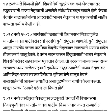
१४ टक्के मते मिळाली होती. शिवसेनेची सूत्रे स्वतःकडे घेतल्यानंतर
उद्धवरावांनी भाजप नेतृत्वाशी असलेले संबंध बिघडवून टाकले होते. केवळ
वंदनीय बाळासाहेबांच्या आदरापोटी भाजप नेतृत्वाने या प्रकरणांशी जाहीर
वाच्यता कधीच केली नाही.
२०१४ मध्ये १५-२० जागांसाठी ‘उबाठां’नी विधानसभा निवडणुकीत
भारतीय जनता पार्टीबरोबरची प्रदीर्घ युती संपुष्टात आणली. युती संपुष्टात
आणून भारतीय जनता पार्टीच्या केंद्रीय नेतृत्वावर सातत्याने असभ्य भाषेत
टीका करणे चालू ठेवले. हे वर्तन सहन करून हिंदुत्वासाठी भाजप नेतृत्वाने
शिवसेनेबरोबर सहकार्याचा प्रस्ताव ठेवला. तो प्रस्ताव मान्य करून राज्य
सरकारमधल्या सत्तेत सहभागी झालेल्या उद्धव ठाकरेंनी भाजप नेतृत्वावर
आणि केंद्र-राज्य सरकारविरोधात भूमिका घेणे चालूच ठेवले.
बाळासाहेबांनी आपल्या हयातीत असा दुटप्पीपणा कधीच केला नव्हता.
म्हणून त्यांच्या ‘ठाकरे ब्रॅण्ड’ला किंमत होती.
२०१९ मध्ये एकत्रित निवडणुका लढवूनही ‘उबाठां’नी विधानसभा
निवडणुकीनंतर भारतीय जनता पार्टीचा विश्वासघात करत राज्यातील