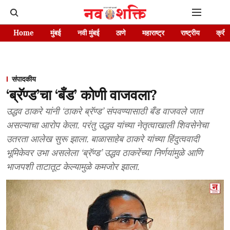
Home
मुंबई
नवी मुंबई
ठाणे
महाराष्ट्र
राष्ट्रीय
क्रीड
संपादकीय
‘ब्रॅण्ड’चा ‘बँड’ कोणी वाजवला?
उद्धव ठाकरे यांनी ‘ठाकरे ब्रॅण्ड’ संपवण्यासाठी बँड वाजवले जात
असल्याचा आरोप केला. परंतु उद्धव यांच्या नेतृत्वाखाली शिवसेनेचा
उतरता आलेख सुरू झाला. बाळासाहेब ठाकरे यांच्या हिंदुत्ववादी
भूमिकेवर उभा असलेला ‘ब्रॅण्ड’ उद्धव ठाकरेंच्या निर्णयांमुळे आणि
भाजपशी ताटातूट केल्यामुळे कमजोर झाला.