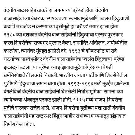
वंदनीय बाळासाहेब ठाकरे हा जगन्मान्य ‘ब्रॅण्ड’ होता. वंदनीय
बाळासाहेबांच्या बेधडक, स्पष्टवक्त्या स्वभावामुळे आणि ज्वलंत हिंदुत्वाशी
कदापि तडजोड न करण्याच्या वृत्तीमुळे हा ‘ब्रॅण्ड’ तयार झाला होता.
१९८०च्या दशकात वंदनीय बाळासाहेबांनी हिंदुत्वाचा प्रखर पुरस्कार
करत शिवसेनेचा राज्यभर प्रसार केला. राममंदिर आंदोलन, अयोध्येतील
कारसेवा, त्यानंतर मुंबईत झालेले दंगे, १९९३ चे बॉम्बस्फोट या सर्व
घटनांच्या पार्श्वभूमीवर वंदनीय बाळासाहेबांचा ज्वलंत हिंदुत्वाचा ‘ब्रॅण्ड’
झळाळून उठला. या ‘ब्रॅण्ड’च्या झंझावातामुळे काँग्रेसच्या बेगडी
धर्मनिरपेक्षतेची लक्तरे निघाली. भारतीय जनता पार्टी आणि शिवसेनेतील
युतीमागे हिंदुत्वाचा समान धागा होता. १९९२-१९९३ मध्ये मुंबईत झालेल्या
दंगलीवेळी वंदनीय बाळासाहेबांनी घेतलेली निर्भीड भूमिका ‘सामना’च्या
त्यावेळच्या अंकातून प्रकट झाली होती. १९९५ मध्ये भाजप-शिवसेना
युतीचे सरकार सत्तेत आले. भाजप-शिवसेना युतीच्या यशासाठी वंदनीय
बाळासाहेबांनी महाराष्ट्रभर हिंडून जाहीर सभांच्या माध्यमातून झंझावात
निर्माण केला होता.