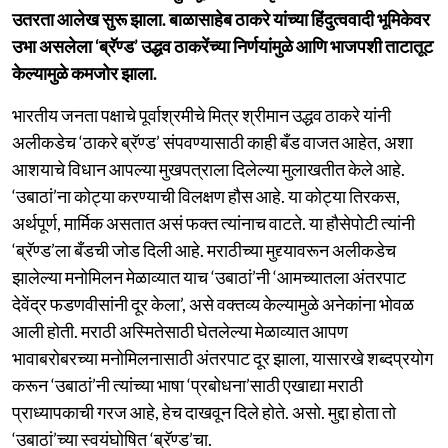
उतरता आलेख सुरू झाला. बाळासाहेब ठाकरे यांच्या हिंदुत्ववादी भूमिकेवर
उभा असलेला ‘ब्रॅण्ड’ उद्धव ठाकरेंच्या निर्णयांमुळे आणि भाजपशी ताटातूट
केल्यामुळे कमजोर झाला.
भारतीय जनता पक्षाचे पूर्वाश्रमीचे मित्र श्रीमान उद्धव ठाकरे यांनी
अलीकडेच ‘ठाकरे ब्रॅण्ड’ संपवण्यासाठी काही बँड वाजत आहेत, अशा
आशयाचे विधान आपल्या मुखपत्राला दिलेल्या मुलाखतीत केले आहे.
‘उबाठां’ना कोट्या करण्याची विलक्षण हौस आहे. या कोट्या तिरकस,
अर्थपूर्ण, मार्मिक असतात असं फक्त त्यांनाच वाटते. या हौसेपोटी त्यांनी
‘ब्रॅण्ड’ला बँडची जोड दिली आहे. मराठीच्या मुद्द्यावरून अलीकडेच
झालेल्या मनोमिलन मेळाव्यात याच ‘उबाठां’नी ‘आमच्यातला अंतरपाट
देवेंद्र फडणवीसांनी दूर केला’, असे वक्तव्य केल्यामुळे अनेकांना भोवळ
आली होती. मराठी अस्मितेसाठी घेतलेल्या मेळाव्यात आपण
भावाबरोबरच्या मनोमिलनासाठी अंतरपाट दूर झाला, यासारखे शब्दप्रयोग
करून ‘उबाठां’नी त्यांच्या भाषा ‘प्रबोधना’साठी एखाद्या मराठी
प्राध्यापकाची गरज आहे, हेच दाखवून दिले होते. असो. मुद्दा होता तो
‘उबाठां’च्या स्वयंघोषित ‘ब्रॅण्ड’चा.