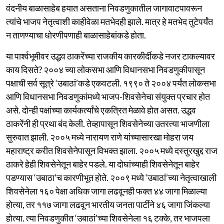
वंदनीय बाळासाहेब हयात असताना निवडणुकातील जागावाटपावरून
त्यांचे भाजप नेतृत्वाशी काहीवेळा मतभेदही झाले. मात्र हे मतभेद तुटेपर्यंत
न ताणण्याचा धोरणीपणाही बाळासाहेबांकडे होता.
या पार्श्वभूमीवर उद्धव ठाकरेंच्या राजकीय कारकीर्दीकडे नजर टाकल्यावर
काय दिसते? २००४ च्या लोकसभा आणि विधानसभा निवडणुकीपासून
पक्षाची सर्व सूत्रे ‘उबाठां’कडे एकवटली. १९९० ते २००४ पर्यंत लोकसभा
आणि विधानसभा निवडणुकांमध्ये भाजप-शिवसेनेचा संयुक्त प्रचार होत
असे. दोन्ही पक्षांच्या कार्यकर्त्यांचे एकत्रित मेळावे होत असत. उद्धव
ठाकरेंनी ही प्रथा बंद केली. तेव्हापासून शिवसेनेच्या उतरत्या भाजणीला
सुरुवात झाली. २००५ मध्ये नारायण राणे यांच्यासारखा मोहरा जय
महाराष्ट्र करीत शिवसेनेपासून विभक्त झाला. २००५ मध्ये दस्तुरखुद्द राज
ठाकरे हेही शिवसेनेतून बाहेर पडले. या दोघांच्याही शिवसेनेतून बाहेर
पडण्यास ‘उबाठा’च कारणीभूत होते. २००९ मध्ये ‘उबाठां’च्या नेतृत्वाखाली
शिवसेनेला १६० पेक्षा अधिक जागा लढवूनही फक्त ४४ जागा मिळाल्या
होत्या, तर ११७ जागा लढवून भारतीय जनता पार्टीने ४६ जागा जिंकल्या
होत्या. त्या निवडणुकीत ‘उबाठां’च्या शिवसेनेला १६ टक्के, तर भाजपला