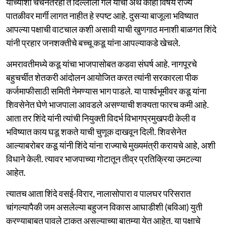
यांच्याशी चर्चेनंतरही ते दिल्लीला गेले याचा अर्थ काही विषय राज्य
पातळीवर मार्गी लागत नाहीत हे स्पष्ट आहे. दुसऱ्या बाजूला भविष्यात
आपल्या पक्षाची वाटचाल कशी असावी याची खुणगाठ मनाशी बाळगत शिंदे
यांनी प्रहार जनशक्तीचे बच्चू कडू यांना आपल्याकडे खेचले.
अमरावतीमध्ये कडू यांचा भाजपासोबत कडवा संघर्ष आहे. नागपूरचे
बहुचर्चीत शेतकरी आंदोलन आयोजित करत त्यांनी सरकारला पीक
कर्जमाफीसाठी समिती नेमण्यास भाग पाडले. या पार्श्वभूमीवर कडू यांना
शिवसेनेत घेणे भाजपाला आवडले असण्याची शक्यता फारच कमी आहे.
आता तर शिंदे यांनी त्यांची नियुक्ती विदर्भ विभागप्रमुखपदी केली व
भविष्यात काय घडू शकते याची चुणूक दाखवून दिली. शिवसेनेत
आल्याबरोबर कडू यांनी शिंदे यांना राज्याचे मुख्यमंत्री करायचे आहे, अशी
विधाने केली. त्यावर भाजपाच्या गोटातून तीव्र प्रतिक्रिया उमटल्या
आहेत.
त्यातच आता शिंदे वसई-विरार, नालासोपारा व पालघर परिसरात
चांगल्यापैकी जम असलेल्या बहुजन विकास आघाडीशी (बविआ) युती
करण्याबाबत पावले टाकत असल्याच्या बातम्या येत आहेत. या पक्षाचे