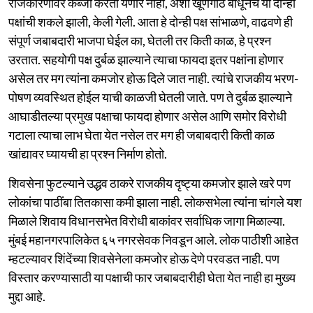
राजकारणावर कब्जा करता येणार नाही, अशी खूणगाठ बांधूनच या दोन्ही
पक्षांची शकले झाली, केली गेली. आता हे दोन्ही पक्ष सांभाळणे, वाढवणे ही
संपूर्ण जबाबदारी भाजपा घेईल का, घेतली तर किती काळ, हे प्रश्न
उरतात. सहयोगी पक्ष दुर्बळ झाल्याने त्याचा फायदा इतर पक्षांना होणार
असेल तर मग त्यांना कमजोर होऊ दिले जात नाही. त्यांचे राजकीय भरण-
पोषण व्यवस्थित होईल याची काळजी घेतली जाते. पण ते दुर्बळ झाल्याने
आघाडीतल्या प्रमुख पक्षाचा फायदा होणार असेल आणि समोर विरोधी
गटाला त्याचा लाभ घेता येत नसेल तर मग ही जबाबदारी किती काळ
खांद्यावर घ्यायची हा प्रश्न निर्माण होतो.
शिवसेना फुटल्याने उद्धव ठाकरे राजकीय दृष्ट्या कमजोर झाले खरे पण
लोकांचा पाठींबा तितकासा कमी झाला नाही. लोकसभेला त्यांना चांगले यश
मिळाले शिवाय विधानसभेत विरोधी बाकांवर सर्वाधिक जागा मिळाल्या.
मुंबई महानगरपालिकेत ६५ नगरसेवक निवडून आले. लोक पाठीशी आहेत
म्हटल्यावर शिंदेंच्या शिवसेनेला कमजोर होऊ देणे परवडत नाही. पण
विस्तार करण्यासाठी या पक्षाची फार जबाबदारीही घेता येत नाही हा मुख्य
मुद्दा आहे.