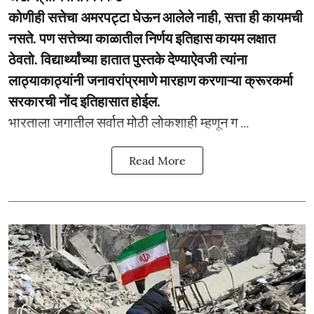
कोणीही सत्तेचा अमरपट्टा घेऊन आलेले नाही, सत्ता ही कायमची
नसते. पण सत्तेच्या काळातील निर्णय इतिहास कायम लक्षात
ठेवतो. विद्यार्थ्यांच्या हातात पुस्तके देण्याऐवजी त्यांना
लाठ्याकाठ्यांनी जनावरांप्रमाणे मारहाण करणाऱ्या क्रूरकर्मा
सरकारची नोंद इतिहासात होईल.
भारताला जगातील सर्वात मोठी लोकशाही म्हणून ग ...
Read More