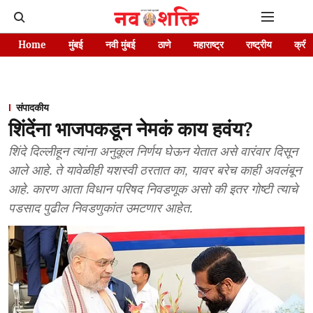
Home
मुंबई
नवी मुंबई
ठाणे
महाराष्ट्र
राष्ट्रीय
क्रीड
संपादकीय
शिंदेंना भाजपकडून नेमकं काय हवंय?
शिंदे दिल्लीहून त्यांना अनुकूल निर्णय घेऊन येतात असे वारंवार दिसून
आले आहे. ते यावेळीही यशस्वी ठरतात का, यावर बरेच काही अवलंबून
आहे. कारण आता विधान परिषद निवडणूक असो की इतर गोष्टी त्याचे
पडसाद पुढील निवडणुकांत उमटणार आहेत.