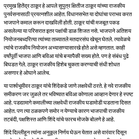
प्रमुख हितेंद्र ठाकूर हे आपले सुपुत्र क्षितीज ठाकूर यांच्या राजकीय
पुनर्वसनासाठी प्रयत्नशील आहेत. विधानसभेत या दोघांचा पराभव करत
भाजपाने कमाल करून दाखविली होती. ठाकूर यांची मजबूत पकड
असलेल्या या परिसरात इतर पक्षांची डाळ शिजत नसे. भाजपाने अतिशय
नियोजनबध्दरित्या त्यांच्या ताब्यातले मतदारसंघ खेचून घेतले. त्यावेळचे
त्यांचे राजकीय नियोजन अभ्यासण्यासारखे होते असे म्हणतात. काही
वर्षांपूर्वी भाजपा आणि बविआ यांचे बऱ्यापैकी सख्य होते. पण हे संबंध पुढे
बिघडत गेले. ठाकूर राजकीय हिशेब चुकता करण्याची संधी शोधत
असणार हे ओघाने आलेच.
या पार्श्वभूमीवर ठाकूर यांचे शिंदेकडे जाणे लक्षवेधी ठरते. हे नवे राजकीय
समीकरण जर जुळले तर भविष्यात बविआ कोणाला आव्हान देणार हे स्पष्ट
आहे. पडद्यामागे कमालीच्या लक्षवेधी राजकीय घडामोडी घडताना दिसत
आहेत. पण त्या ठळकपणे समोर न येण्याचे कारण भाजपाची राजकीय
तटबंदी, पक्षशिस्त आणि शिंदे यांचे फारच मोजके बोलणे हे आहे.
शिंदे दिल्लीहून त्यांना अनुकूल निर्णय घेऊन येतात असे वारंवार दिसून