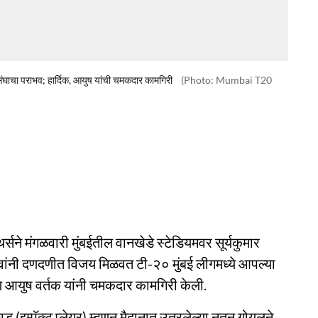
स संघाचा पराभव; हार्दिक, आयुष यांची चमकदार कामगिरी
(Photo: Mumbai T20
पँथर्सने मंगळवारी मुंबईतील वानखेडे स्टेडियमवर सूर्यकुमार
धावांनी दणदणीत विजय मिळवत टी-२० मुंबई लीगमध्ये आपल्या
णि आयुष वर्तक यांनी चमकदार कामगिरी केली.
ू (इम्पॅक्ट प्लेयर) म्हणून मैदानात उतरलेल्या नूतन गोयलने