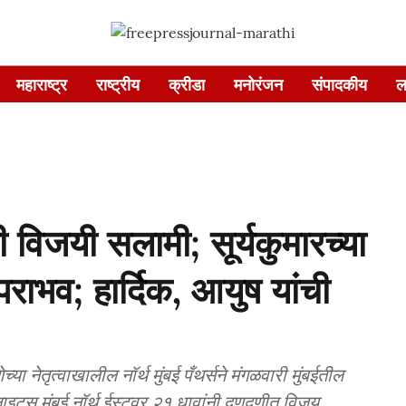
महाराष्ट्र
राष्ट्रीय
क्रीडा
मनोरंजन
संपादकीय
ल
सची विजयी सलामी; सूर्यकुमारच्या
पराभव; हार्दिक, आयुष यांची
तृत्वाखालील नॉर्थ मुंबई पँथर्सने मंगळवारी मुंबईतील
 नाइट्स मुंबई नॉर्थ ईस्टवर २१ धावांनी दणदणीत विजय