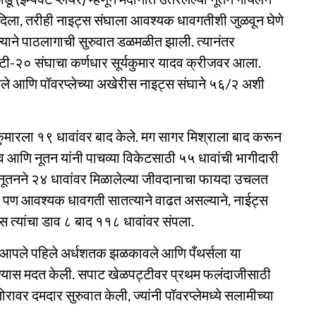
 दिला, तरीही नाइट्स संघाला आवश्यक धावगतीशी जुळवून घेणे
ल्याने पाठलागाची सुरुवात डळमळीत झाली. त्यानंतर
ीय टी-२० संघाचा कर्णधार सूर्यकुमार यादव क्रीजवर आला.
ारले आणि पॉवरप्लेच्या अखेरीस नाइट्स संघाने ५६/२ अशी
यकुमारला १९ धावांवर बाद केले. मग सागर मिश्राला बाद करून
ाधव आणि नूतन यांनी पाचव्या विकेटसाठी ५५ धावांची भागीदारी
य नूतनने २४ धावांवर मिळालेल्या जीवदानाचा फायदा उचलत
े. पण आवश्यक धावगती सातत्याने वाढत असल्याने, नाईट्स
त्यांचा डाव ८ बाद ११८ धावांवर संपला.
तील आपले पहिले अर्धशतक झळकावले आणि पँथर्सला या
्यास मदत केली. सपाट खेळपट्टीवर प्रथम फलंदाजीसाठी
जोरावर दमदार सुरुवात केली, ज्यांनी पॉवरप्लेमध्ये सलामीच्या