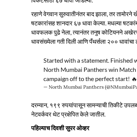
विकेटसाठी ६७ धावा जोडल्या.
रहाणे वेगवान सुरुवातीनंतर बाद झाला, तर तामोरने ख
षटकारांसह शानदार ६७ धावा केल्या. मधल्या षटकांम
धावफलक पुढे नेला, त्यानंतर तनुष कोटियनने अखेरच्
धावसंख्येला गती दिली आणि पँथर्सला २०० धावांचा 
Started with a statement. Finished w
North Mumbai Panthers win Match 1
campaign off to the perfect start! 
— North Mumbai Panthers (@NMumbaiP
दरम्यान, १९९ रुपयांपासून सामन्याची तिकीटे उपलब्
नेटवर्कवर थेट प्रक्षेपित केले जातील.
पहिल्याच दिवशी सुपर ओव्हर