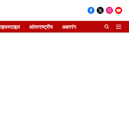
ाइफस्टाइल
आंतरराष्ट्रीय
अक्षररंग