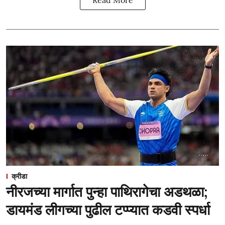
Read More
क्रीडा
नीरजच्या मार्गात पुन्हा पाथिरागेचा अडथळा;
डायमंड लीगच्या पुढील टप्प्यात कडवी स्पर्धा