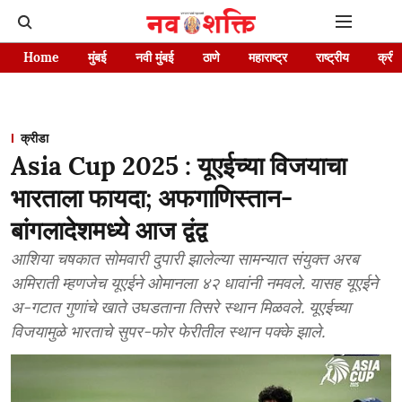
Home
मुंबई
नवी मुंबई
ठाणे
महाराष्ट्र
राष्ट्रीय
क्रीड
क्रीडा
Asia Cup 2025 : यूएईच्या विजयाचा
भारताला फायदा; अफगाणिस्तान-
बांगलादेशमध्ये आज द्वंद्व
आशिया चषकात सोमवारी दुपारी झालेल्या सामन्यात संयुक्त अरब
अमिराती म्हणजेच यूएईने ओमानला ४२ धावांनी नमवले. यासह यूएईने
अ-गटात गुणांचे खाते उघडताना तिसरे स्थान मिळवले. यूएईच्या
विजयामुळे भारताचे सुपर-फोर फेरीतील स्थान पक्के झाले.