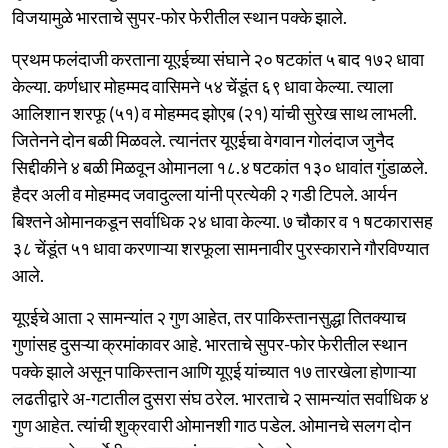
विजयामुळे भारताचे सुपर-फोर फेरीतील स्थान पक्के झाले.
प्रथम फलंदाजी करताना यूएईच्या संघाने २० षटकांत ५ बाद १७२ धावा
केल्या. कर्णधार मोहम्मद वासिमने ५४ चेंडूंत ६९ धावा केल्या. त्याला
आलिशान शरफू (५१) व मोहम्मद झोएब (२१) यांची सुरेख साथ लाभली.
जितेनने दोन बळी मिळवले. त्यानंतर यूएईचा वेगवान गोलंदाज जुनैद
सिद्दीकीने ४ बळी मिळवून ओमानला १८.४ षटकांत १३० धावांत गुंडाळले.
हैदर अली व मोहम्मद जवादुल्ला यांनी प्रत्येकी २ गडी टिपले. आर्यन
बिश्तने ओमानकडून सर्वाधिक २४ धावा केल्या. ७ चौकार व १ षटकारासह
३८ चेंडूंत ५१ धावा करणाऱ्या शरफूला सामनावीर पुरस्काराने गौरविण्यात
आले.
यूएईचे आता २ सामन्यांत २ गुण आहेत, तर पाकिस्तानसुद्धा तितक्याच
गुणांसह दुसऱ्या क्रमांकावर आहे. भारताचे सुपर-फोर फेरीतील स्थान
पक्के झाले असून पाकिस्तान आणि यूएई यांच्यात १७ तारखेला होणाऱ्या
लढतीद्वारे अ-गटातील दुसरा संघ ठरेल. भारताचे २ सामन्यांत सर्वाधिक ४
गुण आहेत. त्यांची शुक्रवारी ओमानशी गाठ पडेल. ओमानचे सलग दोन