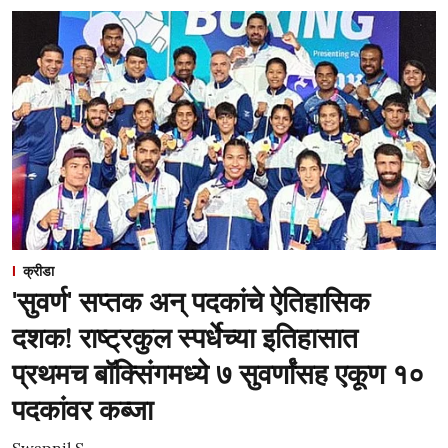
क्रीडा
'सुवर्ण' सप्तक अन् पदकांचे ऐतिहासिक
दशक! राष्ट्रकुल स्पर्धेच्या इतिहासात
प्रथमच बॉक्सिंगमध्ये ७ सुवर्णांसह एकूण १०
पदकांवर कब्जा
Swapnil S