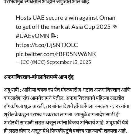
पराभवामुळे स्पर्धेतील आव्हान संपुष्टात आले आहे.
Hosts UAE secure a win against Oman
to get off the mark at Asia Cup 2025 👊
#UAEvOMN
📝:
https://t.co/IJjSNTJOLC
pic.twitter.com/rBF05NW6NK
— ICC (@ICC)
September 15, 2025
अफगाणिस्तान-बांगलादेशमध्ये आज द्वंद्व
अबुधाबी : आशिया चषक स्पर्धेत मंगळवारी ब-गटात अफगाणिस्तान आणि
बांगलादेश संघ आमनेसामने येतील. अफगाणिस्तानने पहिल्या लढतीत
हाँगकाँगला धूळ चारली, तर बांगलादेशने हाँगकाँगला नमवल्यानंतर त्यांना
श्रीलंकेकडून पराभव पत्करावा लागला. त्यामुळे बांगलादेशसाठी ही
अखेरची साखळी लढत असून त्यांना विजय अनिवार्य आहे. अबूधाबी येथे
ही लढत होणार असून येथे फिरकीपटूंचे वर्चस्व राहण्याची शक्यता आहे.