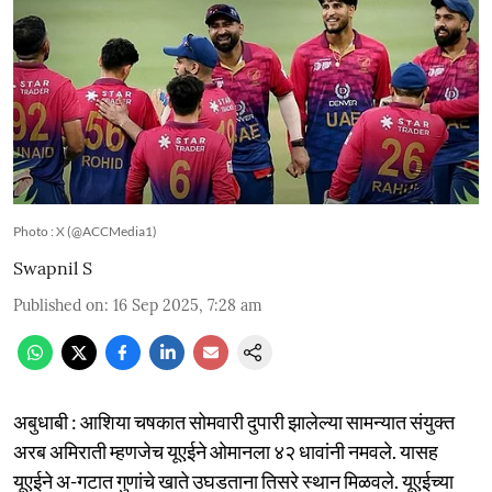
Photo : X (@ACCMedia1)
Swapnil S
Published on
:
16 Sep 2025, 7:28 am
अबुधाबी : आशिया चषकात सोमवारी दुपारी झालेल्या सामन्यात संयुक्त
अरब अमिराती म्हणजेच यूएईने ओमानला ४२ धावांनी नमवले. यासह
यूएईने अ-गटात गुणांचे खाते उघडताना तिसरे स्थान मिळवले. यूएईच्या