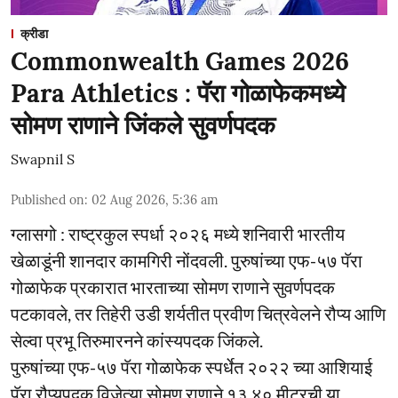
क्रीडा
Commonwealth Games 2026
Para Athletics : पॅरा गोळाफेकमध्ये
सोमण राणाने जिंकले सुवर्णपदक
Swapnil S
Published on
:
02 Aug 2026, 5:36 am
ग्लासगो : राष्ट्रकुल स्पर्धा २०२६ मध्ये शनिवारी भारतीय
खेळाडूंनी शानदार कामगिरी नोंदवली. पुरुषांच्या एफ-५७ पॅरा
गोळाफेक प्रकारात भारताच्या सोमण राणाने सुवर्णपदक
पटकावले, तर तिहेरी उडी शर्यतीत प्रवीण चित्रवेलने रौप्य आणि
सेल्वा प्रभू तिरुमारनने कांस्यपदक जिंकले.
पुरुषांच्या एफ-५७ पॅरा गोळाफेक स्पर्धेत २०२२ च्या आशियाई
पॅरा रौप्यपदक विजेत्या सोमण राणाने १३.४० मीटरची या