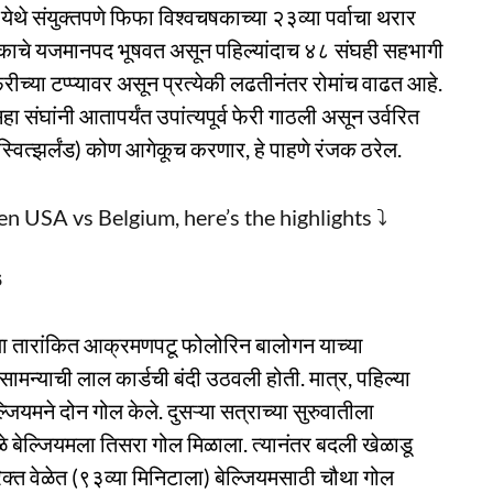
थे संयुक्तपणे फिफा विश्वचषकाच्या २३व्या पर्वाचा थरार
वचषकाचे यजमानपद भूषवत असून पहिल्यांदाच ४८ संघही सहभागी
रीच्या टप्प्यावर असून प्रत्येकी लढतीनंतर रोमांच वाढत आहे.
ा सहा संघांनी आतापर्यंत उपांत्यपूर्व फेरी गाठली असून उर्वरित
. स्वित्झर्लंड) कोण आगेकूच करणार, हे पाहणे रंजक ठरेल.
 USA vs Belgium, here’s the highlights ⤵️
6
ला तारांकित आक्रमणपटू फोलोरिन बालोगन याच्या
न्याची लाल कार्डची बंदी उठवली होती. मात्र, पहिल्या
ल्जियमने दोन गोल केले. दुसऱ्या सत्राच्या सुरुवातीला
ुळे बेल्जियमला तिसरा गोल मिळाला. त्यानंतर बदली खेळाडू
रिक्त वेळेत (९३व्या मिनिटाला) बेल्जियमसाठी चौथा गोल