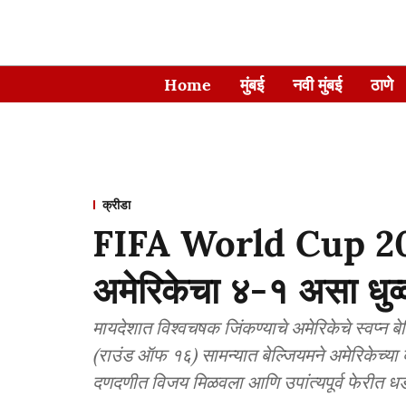
Home
मुंबई
नवी मुंबई
ठाणे
क्रीडा
FIFA World Cup 202
अमेरिकेचा ४-१ असा धुव्
मायदेशात विश्वचषक जिंकण्याचे अमेरिकेचे स्वप्न बे
(राउंड ऑफ १६) सामन्यात बेल्जियमने अमेरिकेच्य
दणदणीत विजय मिळवला आणि उपांत्यपूर्व फेरीत ध