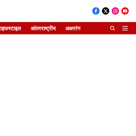
ाइफस्टाइल
आंतरराष्ट्रीय
अक्षररंग