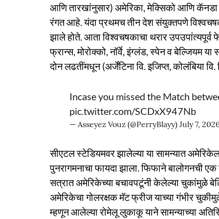
आणि तारखांनुसार) अमेरिका, मेक्सिको आणि कॅनडा ये
रंगत आहे. यंदा प्रथमच तीन देश संयुक्तपणे विश्
झाले होते. आता विश्वचषकाचा थरार उपउपांत्यपूर्व फे
फ्रान्स, मोरोक्को, नॉर्वे, इंग्लंड, स्पेन व बेल्जियम य
दोन लढतींमधून (अर्जेंटिना वि. इजिप्त, कोलंबिया वि
Incase you missed the Match between
pic.twitter.com/SCDxX947Nb
— Asseyez Vouz (@PerryBlayy)
July 7, 202
सीएटल स्टेडियमवर झालेल्या या सामन्यात अमेरिके
पुनरागमनाचा फायदा झाला. फिफाने बालोगनची एक साम
सत्रात अमेरिकेच्या बचावपटूंनी केलेल्या चुकांमुळे बे
अमेरिकेचा गोलरक्षक मॅट फ्रीज याच्या गंभीर चुकीम
म्हणून आलेल्या रोमेलू लुकाकू याने सामन्याच्या अति