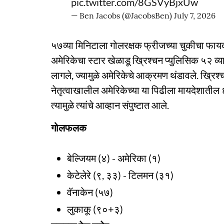
pic.twitter.com/8GSVyBjxUw
— Ben Jacobs (@JacobsBen)
July 7, 2026
५७व्या मिनिटाला गोलरक्षक फ्रीजच्या चुकीचा फायदा
अमेरिकेचा स्टार खेळाडू ख्रिश्चन प्युलिसिक ५२ व्या
लागले, ज्यामुळे अमेरिकेचे आक्रमण थंडावले. ख्रिश्
नेतृत्वाखालील अमेरिकेच्या या पिढीला मायदेशातील
त्यामुळे त्यांचे आव्हान संपुष्टात आले.
गोलफलक
बेल्जियम (४) - अमेरिका (१)
केटेलेरे (९, ३३) - टिलमन (३१)
वॅनाकेन (५७)
लुकाकू (९०+३)