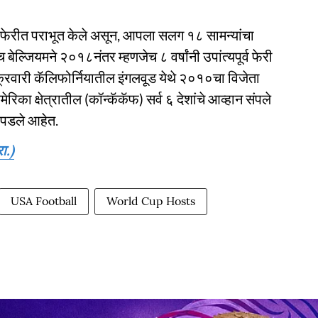
 बाद फेरीत पराभूत केले असून, आपला सलग १८ सामन्यांचा
ल्जियमने २०१८नंतर म्हणजेच ८ वर्षांनी उपांत्यपूर्व फेरी
ुक्रवारी कॅलिफोर्नियातील इंगलवूड येथे २०१०चा विजेता
िका क्षेत्रातील (कॉन्कॅकॅफ) सर्व ६ देशांचे आव्हान संपले
र पडले आहेत.
ा.)
USA Football
World Cup Hosts