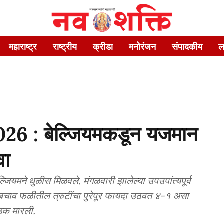
महाराष्ट्र
राष्ट्रीय
क्रीडा
मनोरंजन
संपादकीय
ल
6 : बेल्जियमकडून यजमान
वा
ल्जियमने धुळीस मिळवले. मंगळवारी झालेल्या उपउपांत्यपूर्व
ा बचाव फळीतील त्रुटींचा पुरेपूर फायदा उठवत ४-१ असा
डक मारली.