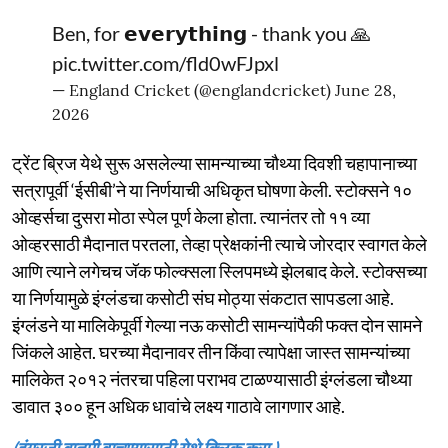
Ben, for 𝗲𝘃𝗲𝗿𝘆𝘁𝗵𝗶𝗻𝗴 - thank you 🙏
pic.twitter.com/fld0wFJpxl
— England Cricket (@englandcricket)
June 28,
2026
ट्रेंट ब्रिज येथे सुरू असलेल्या सामन्याच्या चौथ्या दिवशी चहापानाच्या
सत्रापूर्वी ‘ईसीबी’ने या निर्णयाची अधिकृत घोषणा केली. स्टोक्सने १०
ओव्हर्सचा दुसरा मोठा स्पेल पूर्ण केला होता. त्यानंतर तो ११ व्या
ओव्हरसाठी मैदानात परतला, तेव्हा प्रेक्षकांनी त्याचे जोरदार स्वागत केले
आणि त्याने लगेचच जॅक फोल्क्सला स्लिपमध्ये झेलबाद केले. स्टोक्सच्या
या निर्णयामुळे इंग्लंडचा कसोटी संघ मोठ्या संकटात सापडला आहे.
इंग्लंडने या मालिकेपूर्वी गेल्या नऊ कसोटी सामन्यांपैकी फक्त दोन सामने
जिंकले आहेत. घरच्या मैदानावर तीन किंवा त्यापेक्षा जास्त सामन्यांच्या
मालिकेत २०१२ नंतरचा पहिला पराभव टाळण्यासाठी इंग्लंडला चौथ्या
डावात ३०० हून अधिक धावांचे लक्ष्य गाठावे लागणार आहे.
(इंग्रजी बातमी वाचण्यासाठी येथे क्लिक करा.)