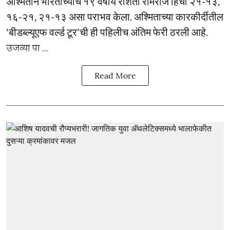
अश्मिताने भारताच्याच १९ वर्षीय रशिता रामराज हिचा २१-१३,
१६-२१, २१-१३ असा पराभव केला. अश्मिताच्या कारकीर्दीतील
'बीडब्ल्यूएफ वर्ल्ड टूर'ची ही पहिलीच अंतिम फेरी ठरली आहे.
उजव्या पा ...
Read More