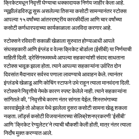
क्रिकेटमधून निवृत्ती घेण्याचा धक्कादायक निर्णय जाहीर केला आहे.
न्यूझीलंडविरुद्ध सुरू असलेल्या तिसऱ्या कसोटी सामन्यानंतर स्टोक्स
आपल्या १५ वर्षांच्या आंतरराष्ट्रीय कारकीर्दीला आणि चार वर्षांच्या
कसोटी कर्णधारपदाच्या कार्यकाळाला अलविदा करणार आहे.
स्टोक्सने रविवारी सकाळी खेळाला सुरुवात होण्याआधी आपले
संघसहकारी आणि इंग्लंड व वेल्स क्रिकेट बोर्डाला (ईसीबी) या निर्णयाची
माहिती दिली. ड्रेसिंगरूममध्ये आपल्या सहकाऱ्यांशी संवाद साधताना
स्टोक्स भावूक झाला होता. त्याने आपल्या सहकाऱ्यांना उर्वरित दोन
दिवसांत मैदानावर सर्वस्व पणाला लावण्याचे आवाहन केले. त्यानंतर
इंग्लंडचे खेळाडू आणि कोचिंग स्टाफने उभे राहून त्याला मानवंदना दिली.
स्टोक्सने निवृत्तीचे नेमके कारण स्पष्ट केलेले नाही. त्याने सहकाऱ्यांना
सांगितले की, “निवृत्तीचे कारण नंतर सांगता येईल. शिस्तभंगाच्या
कारवाईमुळे तो ओव्हल येथे झालेला दुसरा कसोटी सामना खेळू शकला
नव्हता. लॉर्ड्स कसोटी विजयानंतरच्या सेलिब्रेशनप्रकरणी ‘ईसीबी’
आणि ‘क्रिकेट रेग्युलेटर’ने त्याची चौकशी केली होती, मात्र नंतर त्याला
निर्दोष मुक्त करण्यात आले.