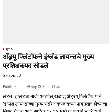
क्रीडा
अँड्र्यू फ्लिंटॉफने इंग्लंड लायन्सचे मुख्य
प्रशिक्षकपद सोडले
Swapnil S
Published on
:
09 Aug 2026, 6:44 am
लंडन : इंग्लंडचा माजी अष्टपैलू खेळाडू अँड्रयू फ्लिंटॉफ याने
'इंग्लंड लायन्स'च्या मुख्य प्रशिक्षकपदावरून पायउतार होण्याचा
निर्णय घेतला आहे. सप्टेंबर २०२४ मध्ये या पदाची सूत्रे हाती