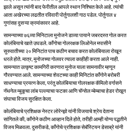
झाले असून त्यांनी बाद फेरीतील आपले स्थान निश्चित केले आहे. त्यांची
आता अखेरच्या लढतीत रविवारी पोर्तुगालशी गाठ पडेल. पोर्तुगाल ४
गुणांसह दुसऱ्या क्रमांकावर आहे.
सामन्याच्या ७६व्या मिनिटाला मुनोजने डाव्या पायाने जबरदस्त गोल करत
कोलंबियाचे खाते उघडले. काँगोचा गोलरक्षक लिओनेल मपासीने
सुरुवातीच्या २० मिनिटांत पाच कठीण बचाव करत कोलंबियाला रोखून
धरले होते. मात्र, मुनोजच्या गोलवर त्याला काहीही करता आले नाही.
सामन्यात उत्कृष्ट कामगिरी करणारा मुनोज याला सामनावीर म्हणून
गौरवण्यात आले. सामन्याच्या शेवटच्या काही मिनिटांत काँगोने बरोबरी
साधण्याचा प्रयत्न केला, परंतु कोलंबियाचा गोलरक्षक कॅमिलो वर्गासने
नॅथनेल म्बुकूचा लांब पल्ल्याचा फटका आणि चॅन्सेल म्बेम्बाचा हेडर रोखून
संघाचा विजय सुरक्षित केला.
कोलंबियाचे प्रशिक्षक नेस्टर लोरेन्झो यांनी विजयाचे श्रेय देताना
सांगितले की, काँगोने कठीण आव्हान दिले होते, तरीही आम्ही योग्य पद्धतीने
विजय मिळवला. दुसरीकडे, काँगोचे प्रशिक्षक सेबॅस्टियन डेसाब्रे यांनी