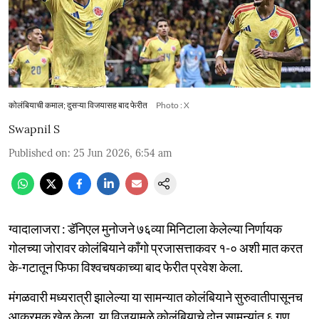
कोलंबियाची कमाल; दुसऱ्या विजयासह बाद फेरीत
Photo : X
Swapnil S
Published on
:
25 Jun 2026, 6:54 am
ग्वादालाजरा : डॅनिएल मुनोजने ७६व्या मिनिटाला केलेल्या निर्णायक
गोलच्या जोरावर कोलंबियाने काँगो प्रजासत्ताकवर १-० अशी मात करत
के-गटातून फिफा विश्वचषकाच्या बाद फेरीत प्रवेश केला.
मंगळवारी मध्यरात्री झालेल्या या सामन्यात कोलंबियाने सुरुवातीपासूनच
आक्रमक खेळ केला. या विजयामुळे कोलंबियाचे दोन सामन्यांत ६ गुण