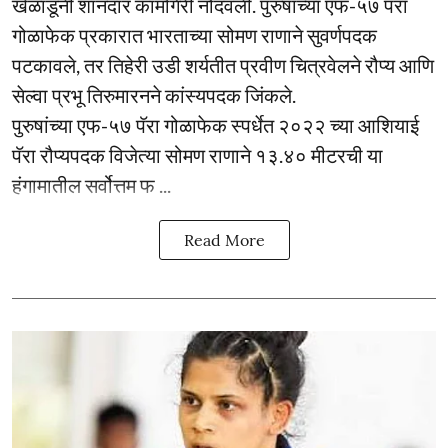
खेळाडूंनी शानदार कामगिरी नोंदवली. पुरुषांच्या एफ-५७ पॅरा
गोळाफेक प्रकारात भारताच्या सोमण राणाने सुवर्णपदक
पटकावले, तर तिहेरी उडी शर्यतीत प्रवीण चित्रवेलने रौप्य आणि
सेल्वा प्रभू तिरुमारनने कांस्यपदक जिंकले.
पुरुषांच्या एफ-५७ पॅरा गोळाफेक स्पर्धेत २०२२ च्या आशियाई
पॅरा रौप्यपदक विजेत्या सोमण राणाने १३.४० मीटरची या
हंगामातील सर्वोत्तम फ ...
Read More