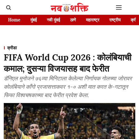
Home
मुंबई
नवी मुंबई
ठाणे
महाराष्ट्र
राष्ट्रीय
क्रीड
क्रीडा
FIFA World Cup 2026 : कोलंबियाची
कमाल; दुसऱ्या विजयासह बाद फेरीत
डॅनिएल मुनोजने ७६व्या मिनिटाला केलेल्या निर्णायक गोलच्या जोरावर
कोलंबियाने काँगो प्रजासत्ताकवर १-० अशी मात करत के-गटातून
फिफा विश्वचषकाच्या बाद फेरीत प्रवेश केला.