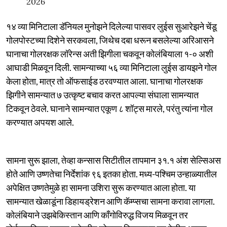
2026
१४ व्या मिनिटाला डॅनियल मुनोझने दिलेल्या पासवर लुईस सुआरेझने चेंडू
गोलपोस्टच्या दिशेने सरकवला, जिथेच दबा धरून बसलेल्या अरिआसने
घानाचा गोलरक्षक लॉरेन्स अती झिगीला चकवून कोलंबियाला १-० अशी
आघाडी मिळवून दिली. सामन्याच्या ५६ व्या मिनिटाला लुईस डायझने गोल
केला होता, मात्र तो ऑफसाईड ठरवण्यात आला. घानाचा गोलरक्षक
झिगीने सामन्यात ७ उत्कृष्ट बचाव करत आपल्या संघाला सामन्यात
टिकवून ठेवले. घानाने सामन्यात एकूण ८ शॉट्स मारले, परंतु त्यांना गोल
करण्यात अपयश आले.
सामना सुरू झाला, तेव्हा कन्सास सिटीतील तापमान ३१.१ अंश सेल्सिअस
होते आणि उष्णतेचा निर्देशांक ९६ इतका होता. मध्य-पश्चिम उन्हाळ्यातील
अपेक्षित उष्णतेमुळे हा सामना उशिरा सुरू करण्यात आला होता. या
सामन्यात खेळाडूंना डिहायड्रेशन आणि कॅम्प्सचा सामना करावा लागला.
कोलंबियाने उझबेकिस्तान आणि काँगोविरुद्ध विजय मिळवून तर