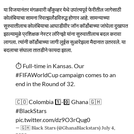
या विजयानंतर मंगळवारी व्हँकुव्हर येथे उपांत्यपूर्व फेरीतील जागेसाठी
कोलंबियाचा सामना स्वित्झर्लंडविरुद्ध होणार आहे. सामन्याच्या
सुरुवातीलाच कोलंबियाचा आघाडीवीर जॉन कॉर्डोबाच्या जांघेला दुखापत
झाल्यामुळे प्रशिक्षक नेस्टर लॉरेन्झो यांना सुरुवातीलाच बदल करावा
लागला. त्यांनी कॉर्डोबाच्या जागी लुईस सुआरेझला मैदानात उतरवले. या
बदलाचा संघाला तातडीने फायदा झाला.
⏱️ Full-time in Kansas. Our
#FIFAWorldCup
campaign comes to an
end in the Round of 32.
🇨🇴 Colombia 1️⃣-0️⃣ Ghana 🇬🇭
#BlackStars
pic.twitter.com/dz9O3rQug0
— 🇬🇭 Black Stars (@GhanaBlackstars)
July 4,