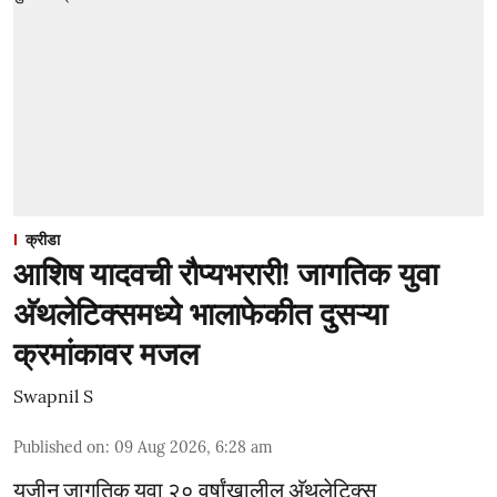
क्रीडा
आशिष यादवची रौप्यभरारी! जागतिक युवा
अ‍ॅथलेटिक्समध्ये भालाफेकीत दुसऱ्या
क्रमांकावर मजल
Swapnil S
Published on
:
09 Aug 2026, 6:28 am
युजीन जागतिक युवा २० वर्षांखालील अ‍ॅथलेटिक्स