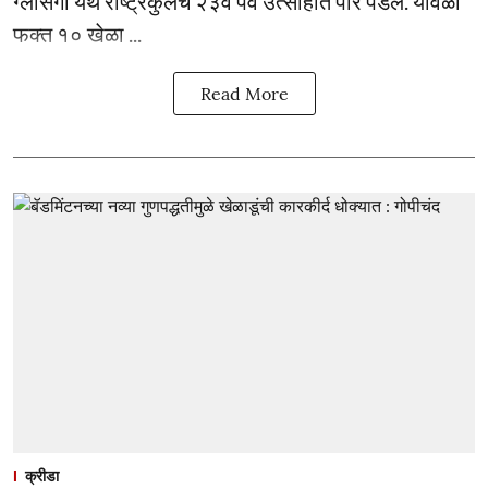
ग्लासगो येथे राष्ट्रकुलचे २३वे पर्व उत्साहात पार पडले. यावेळी
फक्त १० खेळा ...
Read More
क्रीडा