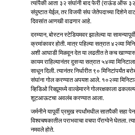
त्यांपैकी आता ३२ संघांनी बाद फेरी (राऊंड ऑफ ३२
संपुष्टात येईल, तर विजयी संघ जेतेपदाच्या दिशेने व
दिवसांत आणखी वाढणार आहे.
दरम्यान, बोस्टन स्टेडियमवर झालेल्या या सामन्यापूर्
क्रमांकावर होती. मात्र पहिल्या सत्रात ४२व्या मि
अशी आघाडी मिळवून देत या लढतीत ते कच खाण्यासाठी
कायम राहिल्यानंतर दुसऱ्या सत्रात ५४व्या मिनिटाल
साधून दिली. त्यानंतर निर्धारीत ९० मिनिटांपर्यंत बर
संघांना गोल करण्यात अपयश आले. १०२व्या मिनिटाला
व्हिडिओ रिव्ह्यूमध्ये वाल्डेमारने गोलरक्षकाला ढकल
शूटआऊटचा अवलंब करण्यात आला.
जर्मनीने यापूर्वी प्रमुख स्पर्धांमधील सातपैकी सहा
विश्वचषकातील पराभवाचा वचपा पॅराग्वेने घेतला. त्याव
नमवले होते.