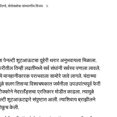
पॅराग्वे, मोरोक्कोचा संस्मरणीय विजय
X
ंना पेनल्टी शूटआऊटचा दुहेरी थरार अनुभवायला मिळाला.
ील तिन्ही लढतींमध्ये सर्व संघांनी सर्वस्व पणाला लावले.
े मानहानीकारक पराभवाला सामोरे जावे लागले. यंदाच्या
ळे सलग तिसऱ्या विश्वचषकात जर्मनीला उपउपांत्यपूर्व फेरी
रोक्कोने नेदरलँड्सचा प्रतिकार मोडीत काढला. त्यामुळे
टी शूटआऊटद्वारे संपुष्टात आली. त्याशिवाय ब्राझीलने
ेकूच केली.