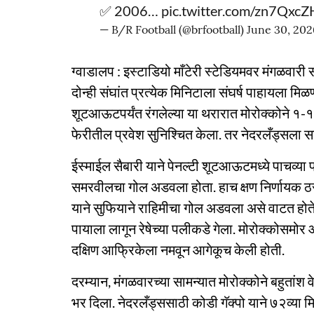
✅ 2006…
pic.twitter.com/zn7Qxc
— B/R Football (@brfootball)
June 30, 202
ग्वाडालप : इस्टाडियो माँटेरी स्टेडियमवर मंगळवार
दोन्ही संघांत प्रत्येक मिनिटाला संघर्ष पाहायला मिळण
शूटआऊटपर्यंत रंगलेल्या या थरारात मोरोक्कोने १-१
फेरीतील प्रवेश सुनिश्चित केला. तर नेदरलँड्सला सलग
ईस्माईल सैबारी याने पेनल्टी शूटआऊटमध्ये पाचव्या 
समरवीलचा गोल अडवला होता. हाच क्षण निर्णायक ठरल
याने सुफियाने राहिमीचा गोल अडवला असे वाटत होते, पर
पायाला लागून रेषेच्या पलीकडे गेला. मोरोक्कोसमोर
दक्षिण आफ्रिकेला नमवून आगेकूच केली होती.
दरम्यान, मंगळवारच्या सामन्यात मोरोक्कोने बहुतांश
भर दिला. नेदरलँड्ससाठी कोडी गॅक्पो याने ७२व्य