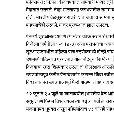
फॉक्सबरो : फिफा विश्वचषकात सोमवारी मध्यरात्री
मैदानात उतरले. तेव्हा भारतासह जगभरातील तमाम चा
होती. भारतीय वेळेनुसार रात्री २ वाजता हा सामना स
पाहण्याचेही ठरवले. मात्र प्रत्यक्षात झाले उलटेच.
पेनल्टी शूटआऊट आणि त्यानंतर चक्क सडन डेथपर्यंत 
विजेत्या जर्मनीला १-१ (४-३) असा पराभवाचा धक्का द
शूटआऊटमधील पहिल्या पाच स्ट्रोकमध्ये दोन्ही सं
डेथमध्ये पहिल्याच प्रयत्नात गोल नोंदवून पॅराग्वेच्य
विजयाचा खरा शिल्पकार ठरला तो गोलरक्षक ओरलँडो 
उपउपांत्यपूर्व फेरीत पॅराग्वेसमोर फ्रान्स किंवा 
विश्वचषकात उपउपांत्यपूर्व फेरी गाठण्यात अपयश आ
१२ जून ते २० जुलै या कालावधीत (भारतीय वेळ आणि
संयुक्तपणे फिफा विश्वचषकाच्या २३व्या पर्वाचा थरा
यजमानपद भूषवत असून पहिल्यांदाच ४८ संघही सहभागी