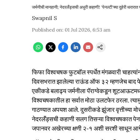
जर्मनीची मानहानी; नेदरलँड्सची अधुरी कहाणी! 'पेनल्टी'च्या दुहेरी थरारात 
Swapnil S
Published on
:
01 Jul 2026, 6:53 am
फिफा विश्वचषक फुटबॉल स्पर्धेत मंगळवारी चाहत्या
दिवसभरात झालेल्या राऊंड ऑफ ३२ म्हणजेच बाद फेरीत
एकीकडे बलाढ्य जर्मनीला पॅराग्वेकडून शूटआऊटमध्य
विश्वचषकातील हा सर्वात मोठा उलटफेर ठरला. त्यामु
गाठण्यात अपयश आले. दुसरीकडे झुंजार वृत्तीच्या मो
नेदरलँड्सची कहाणी सलग तिसऱ्या विश्वचषकात पेनल्
जपानवर अखेरच्या क्षणी २-१ अशी सरशी साधून आग