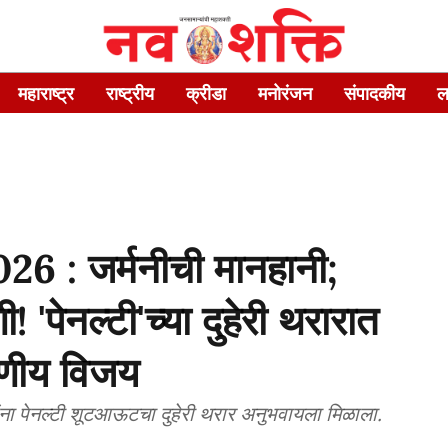
महाराष्ट्र
राष्ट्रीय
क्रीडा
मनोरंजन
संपादकीय
ल
 : जर्मनीची मानहानी;
 'पेनल्टी'च्या दुहेरी थरारात
्मरणीय विजय
ांना पेनल्टी शूटआऊटचा दुहेरी थरार अनुभवायला मिळाला.