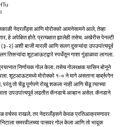
ZHTu
6
ी सकाळी नेदरलँड्स आणि मोरोक्को आमनेसामने आले, तेव्हा
ार, हे अपेक्षित होते. प्रत्यक्षात झालेही तसेच. अखेरीस पेनल्टी
 (३-२) अशी बाजी मारली आणि सलग दुसऱ्यांदा उपउपांत्यपूर्व
 तिसऱ्यांदा शूटआऊटद्वारे स्पर्धेतून गाशा गुंडाळावा लागला.
प्रयत्नात निर्णायक गोल केला. तसेच गोलरक्षक यासिन बोनूने
ा. शूटआऊटमध्ये मोरोक्को १-० ने मागे असताना व्हर्ब्रूगेन
ंतु तो चेंडू पूर्णपणे रोखू शकला नाही आणि चेंडू त्याच्या
 आता उपउपांत्यपूर्व लढतीत कॅनडाचे आव्हान असेल. कॅनडाने
 वेळ वर्चस्व राखले, तर नेदरलँड्सने केवळ प्रतिआक्रमणावर
ा मिनिटाला समरवीलच्या पासवर गोल केला आणि तो भावूक