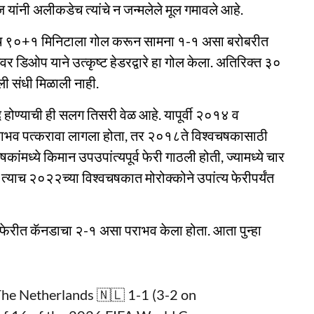
ज यांनी अलीकडेच त्यांचे न जन्मलेले मूल गमावले आहे.
णजेच ९०+१ मिनिटाला गोल करून सामना १-१ असा बरोबरीत
सवर डिओप याने उत्कृष्ट हेडरद्वारे हा गोल केला. अतिरिक्त ३०
गली संधी मिळाली नाही.
 होण्याची ही सलग तिसरी वेळ आहे. यापूर्वी २०१४ व
े पराभव पत्करावा लागला होता, तर २०१८ते विश्वचषकासाठी
चषकांमध्ये किमान उपउपांत्यपूर्व फेरी गाठली होती, ज्यामध्ये चार
े. त्याच २०२२च्या विश्वचषकात मोरोक्कोने उपांत्य फेरीपर्यंत
 फेरीत कॅनडाचा २-१ असा पराभव केला होता. आता पुन्हा
The Netherlands 🇳🇱 1-1 (3-2 on