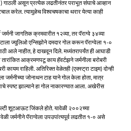
) गाठली असून प्रत्येक लढतीनंतर पराभूत संघाचे आव्हान
ाटचाल करेल. त्यामुळेच विश्वचषकाचा थरार येत्या काही
वी जर्मनी जागतिक क्रमवारीत १२व्या, तर पॅराग्वे ३४व्या
निटाला ज्युलिओ एन्सिझोने दमदार गोल करून पॅराग्वेला १-०
 आले नाहीत, हे दाखवून दिले. मध्यंतरापर्यंत ही आघाडी
ा तारांकित आक्रमणपटू काय हॅवर्टझने जर्मनीला बरोबरी
ोबरी कायम राहिली. अतिरिक्त वेळेतही (एक्स्ट्रा टाइम) दोन्ही
 जर्मनीच्या जोनाथन टाह याने गोल केला होता, मात्र
ल्याचे स्पष्ट झाल्याने हा गोल नाकारण्यात आला. अखेरीस
 पेनल्टी शूटआऊट जिंकले होते. यावेळी २००२च्या
ेळी जर्मनीने पॅराग्वेला उपउपांत्यपूर्व लढतीत १-० असे