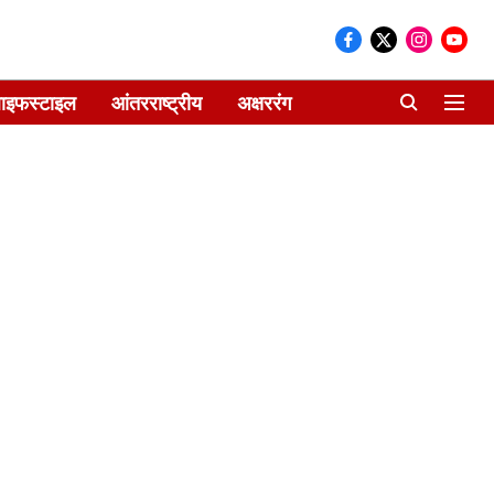
ाइफस्टाइल
आंतरराष्ट्रीय
अक्षररंग