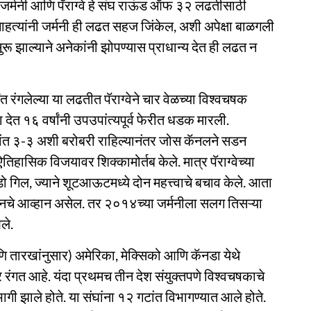
 जर्मनी आणि पॅराग्वे हे संघ राऊंड ऑफ ३२ लढतीसाठी
हत्यांनी जर्मनी ही लढत सहज जिंकेल, अशी अपेक्षा बाळगली
ुरू झाल्याने अनेकांनी झोपण्यास प्राधान्य देत ही लढत न
रंगलेल्या या लढतीत पॅराग्वेने चार वेळच्या विश्वचषक
ेत १६ वर्षांनी उपउपांत्यपूर्व फेरीत धडक मारली.
घांत ३-३ अशी बरोबरी राहिल्यानंतर जोस कॅनलने सडन
ा ऐतिहासिक विजयावर शिक्कामोर्तब केले. मात्र पॅराग्वेच्या
गिल, ज्याने शूटआऊटमध्ये दोन महत्त्वाचे बचाव केले. आता
स्वीडनचे आव्हान असेल. तर २०१४च्या जर्मनीला सलग तिसऱ्या
ले.
 तारखांनुसार) अमेरिका, मेक्सिको आणि कॅनडा येथे
र रंगत आहे. यंदा प्रथमच तीन देश संयुक्तपणे विश्वचषकाचे
 झाले होते. या संघांना १२ गटांत विभागण्यात आले होते.