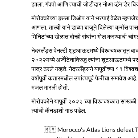
झाला. गॅक्पो आणि त्याची जोडीदार नोआ व्हॅन डेर बि
मोरोक्कोच्या इस्सा डिओप याने भरपाई वेळेत म्ह
आणला. ताल्बी याने डाव्या बाजूने दिलेल्या क्रॉस पा
मिनिटांच्या खेळात दोन्ही संघांना गोल करण्याची चां
नेदरलँड्स पेनल्टी शूटआऊटमध्ये विश्वचषकातून बाद
२०२२मध्ये अर्जेंटिनाविरुद्ध त्यांना शूटआऊटमध्य
पात्र ठरले नव्हते. नेदरलँड्सने यापूर्वीच्या ११ विश्व
वर्षांपूर्वी कतारमधील उपांत्यपूर्व फेरीचा समावेश आह
मजल मारली होती.
मोरोक्कोने यापूर्वी २०२२ च्या विश्वचषकात साखळी
त्यांची कॅनडाशी गाठ पडेल.
🇲🇦 Morocco's Atlas Lions defeat 