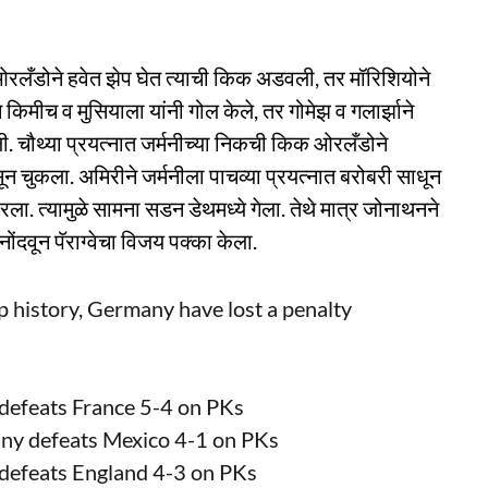
ओरलँडोने हवेत झेप घेत त्याची किक अडवली, तर मॉरिशियोने
 किमीच व मुसियाला यांनी गोल केले, तर गोमेझ व गलार्झाने
. चौथ्या प्रयत्नात जर्मनीच्या निकची किक ओरलँडोने
ून चुकला. अमिरीने जर्मनीला पाचव्या प्रयत्नात बरोबरी साधून
रला. त्यामुळे सामना सडन डेथमध्ये गेला. तेथे मात्र जोनाथनने
ोंदवून पॅराग्वेचा विजय पक्का केला.
p history, Germany have lost a penalty
defeats France 5-4 on PKs
ny defeats Mexico 4-1 on PKs
defeats England 4-3 on PKs