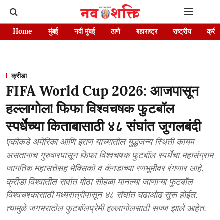
Home
मुंबई
नवी मुंबई
ठाणे
महाराष्ट्र
राष्ट्रीय
क्रीड
क्रीडा
FIFA World Cup 2026: आजपासून
हल्लागोल! फिफा विश्वचषक फुटबॉल
स्पर्धेच्या किताबासाठी ४८ संघांत जुगलबंदी
एकीकडे अमेरिका आणि इराण यांच्यातील युद्धजन्य स्थिती कायम
असतानाच गुरुवारपासून फिफा विश्वचषक फुटबॉल स्पर्धेचा महासंग्राम
जागतिक महासत्तेसह मेक्सिको व कॅनडाच्या रणभूमीवर रंगणार आहे.
क्रीडा विश्वातील सर्वात मोठा सोहळा मानल्या जाणाऱ्या फुटबॉल
विश्वचषकासाठी मध्यरात्रीपासून ४८ संघांत चढाओढ सुरू होईल.
त्यामुळे जगभरातील फुटबॉलप्रेमी हल्लागोलसाठी सज्ज झाले आहेत.