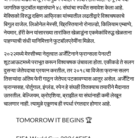
जागतिक फुटबॉल महासंघाने ४८ संघांचा स्पर्धेत समावेश केला आहे.
मेक्सिको विरुद्ध दक्षिण आफ्रिका यांच्यातील लढतीद्वारे विश्वचषकाचे
बिगुल वाजेल. लिओनेल मेस्सी, ख्रिस्तियानो रोनाल्डो, किलियाम एम्बाप्पे,
नेयमार, हॅरी केन यांसारख्या तारांकित खेळाडूंना एकमेकांविरुद्ध खेळताना
पाहण्याची संधी यानिमित्ताने फुटबॉलप्रेमींना मिळेल.
२०२२मध्ये मेस्सीच्या नेतृत्वात अर्जेंटिनाने फ्रान्सला पेनल्टी
शूटआऊटमध्ये पराभूत करून विश्वचषक उंचावला होता. एकीकडे ते सलग
दुसऱ्या जेतेपदाचा प्रयत्न करतील, तर २०१८चा विजेता फ्रान्स सलग
तिसऱ्यांदा अंतिम फेरी गाठून जेतेपद पटकावण्यास आतुर असेल. अर्जेंटिना
फ्रान्ससह, पोर्तुगाल, इंग्लंड, स्पेन हे संघही तितक्याच तयारीने मैदानात
उतरतील. बेल्जियम, क्रोएशिया, ब्राझील या संघांनाही कमी लेखून
चालणार नाही. त्यामुळे एकूणच ही स्पर्धा रंगतदार होणार आहे.
TOMORROW IT BEGINS 🏆