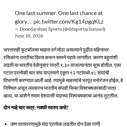
One last summer. One last chance at
glory.…
pic.twitter.com/Kg14pgqKLz
— Doordarshan Sports (@ddsportschannel)
June 10, 2026
भारतातही फुटबॉलचा चाहता वर्ग मोठा असल्याने पुढील महिनाभर
रसिकांना रात्रीचा दिवस करून सामने पहावे लागतील. कारण बहुतांशी
लढती या भारतीय वेळेनुसार रात्री ९.३० वाजल्यानंतर सुरू होतील. एका
गटात प्रत्येकी चार संघ याप्रमाणे एकूण १२ गटांमध्ये ४८ संघांची
विभागणी करण्यात आली आहे. त्यामुळे चाहत्यांचे भरपूर मनोरंजन होईल, हे
निश्चित असून लवकरच भारतीय संघही फिफा विश्वचषकासाठी पात्र
व्हावा, या आशेने तमाम देशवासी यंदाच्या विश्वचषकाचा आनंद लुटतील.
दोन नव्हे चार सत्र; नक्की स्वरुप कसे?
उष्ण वातावरणामुळे यंदा प्रत्येक लढतीत दोन वेळा पाणी