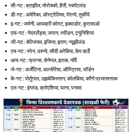
सी-गट : ब्राझील, मोरोक्को, हैती, स्कॉटलंड
डी-गट : अमेरिका, ऑस्ट्रेलिया, पॅराग्वे, तुर्कीये
इ-गट : जर्मनी, आयव्हरी कोस्ट, इक्वाडोर, कुरासाओ
एफ-गट : नेदरलँड्स, जपान, स्वीडन, ट्युनिशिया
जी-गट : बेल्जियम, इजिप्त, इराण, न्यूझीलंड
एच-गट : स्पेन, उरुग्वे, सौदी अरेबिया, केप व्हर्डे
आय-गट : फ्रान्स, सेनेगल, इराक, नॉर्वे
जे-गट : अर्जेंटिना, अल्जेरिया, ऑस्ट्रिया, जॉर्डन
के-गट : पोर्तुगाल, उझबेकिस्तान, कोलंबिया, काँगो प्रजासत्ताक
एल-गट : इंग्लंड, क्रोएशिया, घाना, पनामा