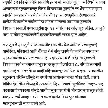
न्यूयॉर्क : एकीकडे अमेरिका आणि इराण यांच्यातील युद्धजन्य स्थिती कायम
असतानाच गुरुवारपासून फिफा विश्वचषक फुटबॉल स्पर्धेचा महासंग्राम
जागतिक महासत्तेसह मेक्सिको व कॅनडाच्या रणभूमीवर रंगणार आहे.
क्रीडा विश्वातील सर्वात मोठा सोहळा मानल्या जाणाऱ्या फुटबॉल
विश्वचषकासाठी मध्यरात्रीपासून ४८ संघांत चढाओढ सुरू होईल. त्यामुळे
जगभरातील फुटबॉलप्रेमी हल्लागोलसाठी सज्ज झाले आहेत.
१२ जून ते २० जुलै या कालावधीत (भारतीय वेळ आणि तारखांनुसार)
अमेरिका, मेक्सिको आणि कॅनडा येथे संयुक्तपणे फिफा विश्वचषकाच्या
२३व्या पर्वाचा थरार रंगणार आहे. यंदा प्रथमच तीन देश संयुक्तपणे
विश्वचषकाचे यजमानपद भूषवत असून पहिल्यांदाच ४८ संघही सहभागी
झाले आहेत. मात्र गेल्या काही महिन्यांपासून अमेरिका व इराण यांच्यातील
युद्धजन्य परिस्थितीमुळे या स्पर्धेच्या आयोजनाबाबत शंका होती. तसेच
विविध देशांतील खेळाडूंचे रखडलेले व्हिसा, त्यांची सुरक्षितता, राहण्यासह
प्रवासाची व्यवस्था यांमुळे आधीपासूनच स्पर्धेची जोरदार चर्चा सुरू होती.
मात्र या सर्व आव्हानांवर मात करत क्रीडाविश्व फुटबॉलच्या
महाकुंभासाठी सज्ज झाले आहे.