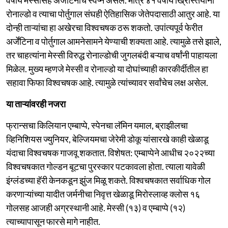
रोनाल्डो व त्याचा पोर्तुगाल संघही ऐतिहासिक जेतेपदासाठी आतुर आहे. या
दोन्ही ताऱ्यांचा हा अखेरचा विश्वचषक ठरू शकतो. उपांत्यपूर्व फेरीत
अर्जेंटिना व पोर्तुगाल आमनेसामने येण्याची शक्यता आहे. त्यामुळे तसे झाले,
तर चाहत्यांना मेस्सी विरुद्ध रोनाल्डोची जुगलबंदी बऱ्याच वर्षांनी पाहायला
मिळेल. मुख्य म्हणजे मेस्सी व रोनाल्डो या दोघांच्याही कारकीर्दीतील हा
सहावा फिफा विश्वचषक आहे. त्यामुळे त्यांच्यावर सर्वांचेच लक्ष असेल.
या ताऱ्यांवरही नजरा
फ्रान्सचा किलियान एम्बाप्पे, स्पेनचा लॅमिन यमाल, ब्राझीलचा
व्हिनिशियस ज्युनियर, बेल्जियमचा जेरेमी डोकू यांसारखे काही खेळाडू
यंदाचा विश्वचषक गाजवू शकतात. विशेषत: एम्बाप्पेने आधीच २०२२च्या
विश्वचषकात गोल्डन बूटचा पुरस्कार पटकावला होता. त्याला यावेळी
इंग्लंडच्या हॅरी केनकडून झुंज मिळू शकते. विश्वचषकात सर्वाधिक गोल
करणाऱ्यांच्या यादीत जर्मनीचा निवृत्त खेळाडू मिरोस्लाव्ह क्लोस १६
गोलसह आजही अग्रस्थानी आहे. मेस्सी (१३) व एम्बाप्पे (१२)
त्याच्यापासून फारसे मागे नाहीत.