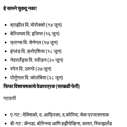
हे सामने चुकवू नका!
ब्राझील वि. मोरोक्को (१४ जून)
बेल्जियम वि. इजिप्त (१६ जून)
फ्रान्स वि. सेनेगल (१७ जून)
इंग्लंड वि. क्रोएशिया (१८ जून)
नेदरलँड्स वि. स्वीडन (२० जून)
स्पेन वि. उरुग्वे (२७ जून)
पोर्तुगाल वि. कोलंबिया (२८ जून)
फिफा विश्वचषकाचे वेळापत्रक (साखळी फेरी)
गटवारी
ए-गट : मेक्सिको, द. आफ्रिका, द.कोरिया, चेक प्रजासत्ताक
बी-गट : कॅनडा, बोस्निया आणि हर्झेगोव्हिना, कतार, स्वित्झर्लंड