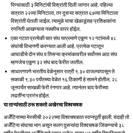
पिण्यासाठी ३ मिनिटांची विश्रांती दिली जाणार आहे. पहिल्या
सत्रात २२व्या मिनिटाला, तर दुसऱ्या सत्रात ६७व्या मिनिटाला
विश्रांती घेतली जाईल. त्यामुळे याचा खेळाडूंसह प्रशिक्षकांना
रणनिती आखण्यास नक्कीच वापर होईल.
एका गटात प्रत्येकी चार संघ याप्रमाणे एकूण १२ गटांमध्ये ४८
संघांची विभागणी करण्यात आली आहे. प्रत्येक गटातून
आघाडीचे दोन संघ व तिसऱ्या क्रमांकावरील सर्वोत्तम आठ संघ
म्हणजेच एकूण ३२ संघ बाद फेरीत जातील.
साधारणपणे भारतीय वेळेनुसार रात्री ९.३० वाजल्यापासून ते
सकाळी ९.३० पर्यंतच्या वेळेत १६ ठिकाणी हे सामने होतील. २८
जूनपर्यंत साखळी फेरी रंगणार आहे. त्यानंतर बाद फेरीच्या
लढतींना प्रारंभ होईल.
या ताऱ्यांसाठी ठरू शकतो अखेरचा विश्वचषक
अर्जेंटिनाच्या मेस्सीची २०२२च्या विश्वचषकात स्वप्नपूर्ती झाली. यंदाही तो
अर्जेंटिना संघाचा भाग असून सलग दुसऱ्यांदा विश्वचषक जिंकण्याचे ३८
वर्षीय मेस्सीसह अर्जेंटिनाचे स्वप्न असेल. मात्र ४१ वर्षीय ख्रिस्तियानो