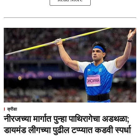
क्रीडा
नीरजच्या मार्गात पुन्हा पाथिरागेचा अडथळा;
डायमंड लीगच्या पुढील टप्प्यात कडवी स्पर्धा