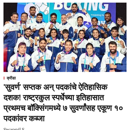
क्रीडा
'सुवर्ण' सप्तक अन् पदकांचे ऐतिहासिक
दशक! राष्ट्रकुल स्पर्धेच्या इतिहासात
प्रथमच बॉक्सिंगमध्ये ७ सुवर्णांसह एकूण १०
पदकांवर कब्जा
Swapnil S