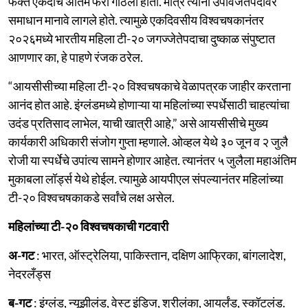
फक्त एकदाच अंतिम फेरी गाठली होती. मात्र त्यांना उपविजेतेपदावर
समाधान मानावे लागले होते. त्यामुळे एकदिवसीय विश्वचषकानंतर
२०२६मध्ये भारतीय महिला टी-२० जगज्जेतेपदाचा दुष्काळ संपुष्टात
आणणार का, हे पाहणे रंजक ठरेल.
“आयसीसीच्या महिला टी-२० विश्वचषकाचे वेळापत्रक जाहीर करताना
आनंद होत आहे. इंग्लंडमध्ये होणाऱ्या या महिलांच्या स्पर्धेसाठी चाहत्यांचा
उदंड प्रतिसाद लाभेल, याची खात्री आहे,” असे आयसीसीचे मुख्य
कार्यकारी अधिकारी संजोग गुप्ता म्हणाले. ओव्हल येथे ३० जून व २ जुलै
रोजी या स्पर्धेचे उपांत्य सामने होणार आहेत. त्यानंतर ५ जुलैला महाअंतिम
मुकाबला लॉर्ड्स येथे होईल. त्यामुळे आयपीएल संपल्यानंतर महिलांच्या
टी-२० विश्वचषकाकडे सर्वांचे लक्ष असेल.
महिलांच्या टी-२० विश्वचषकाची गटवारी
अ-गट
: भारत, ऑस्ट्रेलिया, पाकिस्तान, दक्षिण आफ्रिका, बांगलादेश,
नेदरलँड्स
ब-गट
: इंग्लंड, न्यूझीलंड, वेस्ट इंडिज, श्रीलंका, आयर्लंड, स्कॉटलंड.