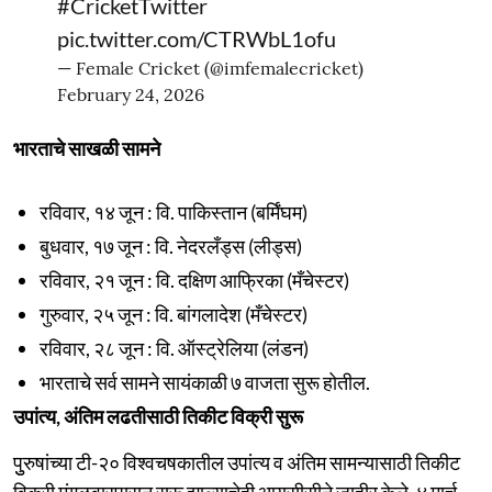
#CricketTwitter
pic.twitter.com/CTRWbL1ofu
— Female Cricket (@imfemalecricket)
February 24, 2026
भारताचे साखळी सामने
रविवार, १४ जून : वि. पाकिस्तान (बर्मिंघम)
बुधवार, १७ जून : वि. नेदरलँड्स (लीड्स)
रविवार, २१ जून : वि. दक्षिण आफ्रिका (मँचेस्टर)
गुरुवार, २५ जून : वि. बांगलादेश (मँचेस्टर)
रविवार, २८ जून : वि. ऑस्ट्रेलिया (लंडन)
भारताचे सर्व सामने सायंकाळी ७ वाजता सुरू होतील.
उपांत्य, अंतिम लढतीसाठी तिकीट विक्री सुरू
पुुरुषांच्या टी-२० विश्वचषकातील उपांत्य व अंतिम सामन्यासाठी तिकीट
विक्री मंगळवारपासून सुरू झाल्याचेही आयसीसीने जाहीर केले. ४ मार्च