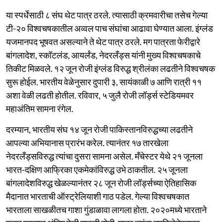
या स्पर्धेसाठी ८ संघ थेट पात्र ठरले. त्यासाठी क्रमवारीचा तसेच गेल्या
टी-२० विश्वचषकातील अव्वल पाच संघांचा आढावा घेण्यात आला. इंग्लंड
यजमानपद भूषवत असल्याने ते थेट पात्र ठरले. मग पात्रता फेरीद्वारे
बांगलादेश, स्कॉटलंड, आयर्लंड, नेदरलँड्स यांनी मुख्य विश्वचषकाचे
तिकीट मिळवले. १२ जून रोजी इंग्लंड विरुद्ध श्रीलंका लढतीने विश्वचषक
सुरू होईल. भारतीय वेळेनुसार दुपारी ३, सायंकाळी ७ आणि रात्री ११
अशा वेळी लढती होतील. रविवार, ५ जुलै रोजी लॉर्ड्स स्टेडियमवर
महाअंतिम सामना रंगेल.
दरम्यान, भारतीय संघ १४ जून रोजी पाकिस्तानविरुद्धच्या लढतीने
आपल्या अभियानास प्रारंभ करेल. त्यानंतर १७ तारखेला
नेदरलँड्सविरुद्ध त्यांचा दुसरा सामना असेल. मँचेस्टर येथे २१ जूनला
भारत-दक्षिण आफ्रिका एकमेकांविरुद्ध उभे ठाकतील. २५ जूनला
बांगलादेशविरुद्ध खेळल्यानंतर २८ जून रोजी लॉर्ड्सच्या ऐतिहासिक
मैदानात भारताची ऑस्ट्रेलियाशी गाठ पडेल. गेल्या विश्वचषकात
भारताला साखळीतच गाशा गुंडाळावा लागला होता. २०२०मध्ये भारताने