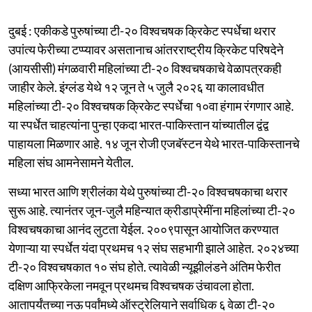
दुबई : एकीकडे पुरुषांच्या टी-२० विश्वचषक क्रिकेट स्पर्धेचा थरार
उपांत्य फेरीच्या टप्प्यावर असतानाच आंतरराष्ट्रीय क्रिकेट परिषदेने
(आयसीसी) मंगळवारी महिलांच्या टी-२० विश्वचषकाचे वेळापत्रकही
जाहीर केले. इंग्लंड येथे १२ जून ते ५ जुलै २०२६ या कालावधीत
महिलांच्या टी-२० विश्वचषक क्रिकेट स्पर्धेचा १०वा हंगाम रंगणार आहे.
या स्पर्धेत चाहत्यांना पुन्हा एकदा भारत-पाकिस्तान यांच्यातील द्वंद्व
पाहायला मिळणार आहे. १४ जून रोजी एजबॅस्टन येथे भारत-पाकिस्तानचे
महिला संघ आमनेसामने येतील.
सध्या भारत आणि श्रीलंका येथे पुरुषांच्या टी-२० विश्वचषकाचा थरार
सुरू आहे. त्यानंतर जून-जुलै महिन्यात क्रीडाप्रेमींना महिलांच्या टी-२०
विश्वचषकाचा आनंद लुटता येईल. २००९पासून आयोजित करण्यात
येणाऱ्या या स्पर्धेत यंदा प्रथमच १२ संघ सहभागी झाले आहेत. २०२४च्या
टी-२० विश्वचषकात १० संघ होते. त्यावेळी न्यूझीलंडने अंतिम फेरीत
दक्षिण आफ्रिकेला नमवून प्रथमच विश्वचषक उंचावला होता.
आतापर्यंतच्या नऊ पर्वांमध्ये ऑस्ट्रेलियाने सर्वाधिक ६ वेळा टी-२०