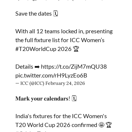
Save the dates 🗓️
With all 12 teams locked in, presenting
the full fixture list for ICC Women’s
#T20WorldCup
2026 🏆
Details ➡️
https://t.co/ZijM7mQU38
pic.twitter.com/rH9LyzEo6B
— ICC (@ICC)
February 24, 2026
𝐌𝐚𝐫𝐤 𝐲𝐨𝐮𝐫 𝐜𝐚𝐥𝐞𝐧𝐝𝐚𝐫𝐬! 🗓️
India's fixtures for the ICC Women's
T20 World Cup 2026 confirmed 🤩 🏆