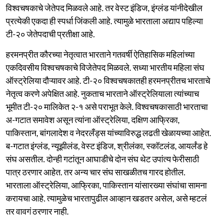
विश्वचषकाचे जेतेपद मिळवले आहे. तर वेस्ट इंडिज, इंग्लंड यांनीदेखील
प्रत्येकी एकदा ही स्पर्धा जिंकली आहे. त्यामुळे भारताला अद्याप पहिल्या
टी-२० जेतेपदाची प्रतीक्षा आहे.
हरमनप्रीत कौरच्या नेतृत्वात भारताने गतवर्षी ऐतिहासिक महिलांच्या
एकदिवसीय विश्वचषकाचे विजेतेपद मिळवले. सध्या भारतीय महिला संघ
ऑस्ट्रेलिया दौऱ्यावर आहे. टी-२० विश्वचषकातही हरमनप्रीतच भारताचे
नेतृत्व करणे अपेक्षित आहे. नुकताच भारताने ऑस्ट्रेलियाला त्यांच्याच
भूमीत टी-२० मालिकेत २-१ असे पराभूत केले. विश्वचषकासाठी भारताचा
अ-गटात समावेश असून त्यांना ऑस्ट्रेलिया, दक्षिण आफ्रिका,
पाकिस्तान, बांगलादेश व नेदरलँड्स यांच्याविरुद्ध लढती खेळायच्या आहेत.
ब-गटात इंग्लंड, न्यूझीलंड, वेस्ट इंडिज, श्रीलंका, स्कॉटलंड, आयर्लंड हे
संघ असतील. दोन्ही गटांतून आघाडीचे दोन संघ थेट उपांत्य फेरीसाठी
पात्र ठरणार आहेत. तर अन्य चार संघ साखळीतच गारद होतील.
भारताला ऑस्ट्रेलिया, आफ्रिका, पाकिस्तान यांसारख्या संघांचा सामना
करायचा आहे. त्यामुळेच भारतापुढील आव्हान खडतर असेल, असे म्हटलं
तर वावगं ठरणार नाही.