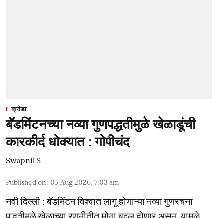
क्रीडा
बॅडमिंटनच्या नव्या गुणपद्धतीमुळे खेळाडूंची
कारकीर्द धोक्यात : गोपीचंद
Swapnil S
Published on
:
05 Aug 2026, 7:03 am
नवी दिल्ली : बॅडमिंटन विश्वात लागू होणाऱ्या नव्या गुणरचना
पद्धतीमुळे खेळाच्या रणनीतीत मोठा बदल होणार असून, यामुळे