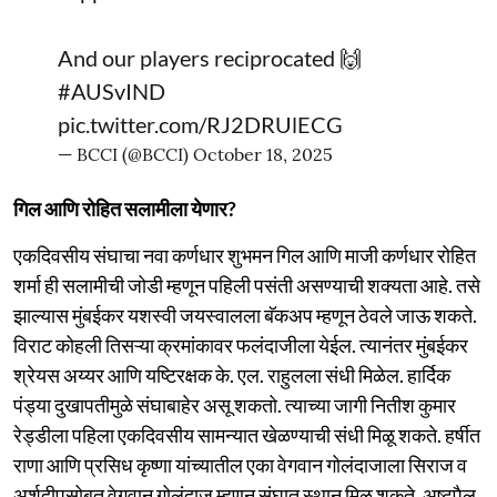
And our players reciprocated 🙌
#AUSvIND
pic.twitter.com/RJ2DRUlECG
— BCCI (@BCCI)
October 18, 2025
गिल आणि रोहित सलामीला येणार?
एकदिवसीय संघाचा नवा कर्णधार शुभमन गिल आणि माजी कर्णधार रोहित
शर्मा ही सलामीची जोडी म्हणून पहिली पसंती असण्याची शक्यता आहे. तसे
झाल्यास मुंबईकर यशस्वी जयस्वालला बॅकअप म्हणून ठेवले जाऊ शकते.
विराट कोहली तिसऱ्या क्रमांकावर फलंदाजीला येईल. त्यानंतर मुंबईकर
श्रेयस अय्यर आणि यष्टिरक्षक के. एल. राहुलला संधी मिळेल. हार्दिक
पंड्या दुखापतीमुळे संघाबाहेर असू शकतो. त्याच्या जागी नितीश कुमार
रेड्डीला पहिला एकदिवसीय सामन्यात खेळण्याची संधी मिळू शकते. हर्षीत
राणा आणि प्रसिध कृष्णा यांच्यातील एका वेगवान गोलंदाजाला सिराज व
अर्शदीपसोबत वेगवान गोलंदाज म्हणून संघात स्थान मिळू शकते. अष्टपैलू