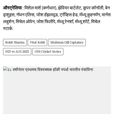
ऑस्ट्रेलिया
: मिशेल मार्श (कर्णधार), झेवियर बार्टलेट, कूपर कॉनॉली, बेन
द्वाशुइस, नॅथन एलिस, जोश हॅझलवूड, ट्रॅव्हिस हेड, मॅथ्यू कुहनमॅन, मार्नस
लबुशेन, मिचेल ओवेन, जोश फिलीपे, मॅथ्यू रेनशॉ, मॅथ्यू शॉर्ट, मिचेल
स्टार्क.
Rohit Sharma
Virat Kohli
Shubman Gill Captaincy
IND vs AUS 2025
ODI Cricket Series