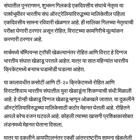
संघातील पुनरागमन, शुभमन गिलकडे एकदिवसीय संघाचे नेतृत्व या
पार्श्वभूमीवर भारतीय संघ ऑस्ट्रेलियाविरुद्धच्या मालिकेतील पहिला
एकदिवसीय सामना रविवारी खेळणार आहे. ही मालिका गिलच्या नेतृत्वाची
परीक्षा घेणारी ठरणार असून रोहित, विराटच्या कामगिरीचे मूल्यांकन
करणारी ठरणार आहे.
मार्चमध्ये चॅम्पियन्स ट्रॉफी खेळल्यानंतर रोहित आणि विराट हे दिग्गज
भारतीय संघात खेळाडू परतले आहेत. मात्र या सात महिन्यांत भारतीय
क्रिकेटमध्ये बऱ्याच घडामोडी घडल्या आहेत.
या कालावधीत कसोटी आणि टी-२० क्रिकेटमध्ये रोहित आणि
विराटशिवाय भारतीय संघातील युवा खेळाडूंना शिकण्याची संधी मिळाली
आहे. हे दोन्ही खेळाडू दिग्गज खेळाडू म्हणून ओळखले जातात. या दुकलीने
ऑस्ट्रेलियाविरुद्धच्या मालिकेसाठी कठोर मेहनत घेतली आहे. रोहितने
आपले बरेच वजन घटवले आहे. कोहली त्याच्या खासगी प्रशिक्षकासोबत
लंडनमध्ये मेहनत घेताना दिसला.
मात्र या दुकलीने आयपीएलनंतर एकही आंतरराष्ट्रीय सामना खेळलेली