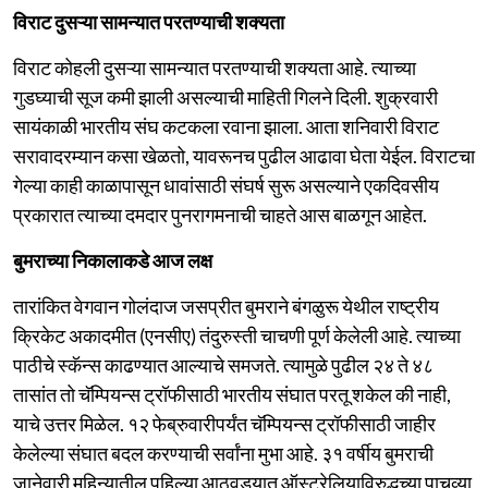
विराट दुसऱ्या सामन्यात परतण्याची शक्यता
विराट कोहली दुसऱ्या सामन्यात परतण्याची शक्यता आहे. त्याच्या
गुडघ्याची सूज कमी झाली असल्याची माहिती गिलने दिली. शुक्रवारी
सायंकाळी भारतीय संघ कटकला रवाना झाला. आता शनिवारी विराट
सरावादरम्यान कसा खेळतो, यावरूनच पुढील आढावा घेता येईल. विराटचा
गेल्या काही काळापासून धावांसाठी संघर्ष सुरू असल्याने एकदिवसीय
प्रकारात त्याच्या दमदार पुनरागमनाची चाहते आस बाळगून आहेत.
बुमराच्या निकालाकडे आज लक्ष
तारांकित वेगवान गोलंदाज जसप्रीत बुमराने बंगळुरू येथील राष्ट्रीय
क्रिकेट अकादमीत (एनसीए) तंदुरुस्ती चाचणी पूर्ण केलेली आहे. त्याच्या
पाठीचे स्कॅन्स काढण्यात आल्याचे समजते. त्यामुळे पुढील २४ ते ४८
तासांत तो चॅम्पियन्स ट्रॉफीसाठी भारतीय संघात परतू शकेल की नाही,
याचे उत्तर मिळेल. १२ फेब्रुवारीपर्यंत चॅम्पियन्स ट्रॉफीसाठी जाहीर
केलेल्या संघात बदल करण्याची सर्वांना मुभा आहे. ३१ वर्षीय बुमराची
जानेवारी महिन्यातील पहिल्या आठवड्यात ऑस्ट्रेलियाविरुद्धच्या पाचव्या