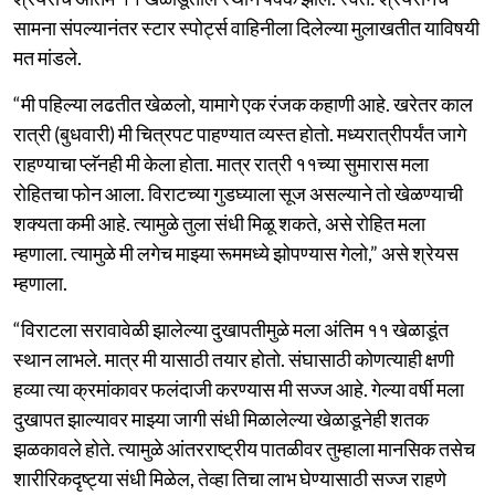
सामना संपल्यानंतर स्टार स्पोर्ट्स वाहिनीला दिलेल्या मुलाखतीत याविषयी
मत मांडले.
“मी पहिल्या लढतीत खेळलो, यामागे एक रंजक कहाणी आहे. खरेतर काल
रात्री (बुधवारी) मी चित्रपट पाहण्यात व्यस्त होतो. मध्यरात्रीपर्यंत जागे
राहण्याचा प्लॅनही मी केला होता. मात्र रात्री ११च्या सुमारास मला
रोहितचा फोन आला. विराटच्या गुडघ्याला सूज असल्याने तो खेळण्याची
शक्यता कमी आहे. त्यामुळे तुला संधी मिळू शकते, असे रोहित मला
म्हणाला. त्यामुळे मी लगेच माझ्या रूममध्ये झोपण्यास गेलो,” असे श्रेयस
म्हणाला.
“विराटला सरावावेळी झालेल्या दुखापतीमुळे मला अंतिम ११ खेळाडूंत
स्थान लाभले. मात्र मी यासाठी तयार होतो. संघासाठी कोणत्याही क्षणी
हव्या त्या क्रमांकावर फलंदाजी करण्यास मी सज्ज आहे. गेल्या वर्षी मला
दुखापत झाल्यावर माझ्या जागी संधी मिळालेल्या खेळाडूनेही शतक
झळकावले होते. त्यामुळे आंतरराष्ट्रीय पातळीवर तुम्हाला मानसिक तसेच
शारीरिकदृष्ट्या संधी मिळेल, तेव्हा तिचा लाभ घेण्यासाठी सज्ज राहणे