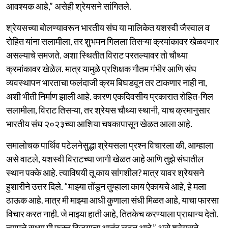
आवश्यक आहे,” असेही श्रेयसने सांगितले.
श्रेयसच्या बोलण्यावरून भारतीय संघ या मालिकेत यशस्वी जैस्वाल व
रोहित यांना सलामीला, तर शुभमन गिलला तिसऱ्या क्रमांकावर खेळवणार
असल्याचे समजते. अशा स्थितीत विराट परतल्यावर तो चौथ्या
क्रमांकावर खेळेल. मात्र यामुळे प्रशिक्षक गौतम गंभीर आणि संघ
व्यवस्थापन भारताचा फलंदाजी क्रम बिघडवून तर टाकणार नाही ना,
अशी भीती निर्माण झाली आहे. कारण एकदिवसीय प्रकारात रोहित-गिल
सलामीला, विराट तिसऱ्या, तर श्रेयस चौथ्या स्थानी, याच क्रमानुसार
भारतीय संघ २०२३च्या आशिया चषकापासून खेळत आला आहे.
समालोचक पार्थिव पटेलनेसुद्धा श्रेयसला प्रश्न विचारला की, आम्हाला
असे वाटले, यशस्वी विराटच्या जागी खेळत आहे आणि तुझे संघातील
स्थान पक्के आहे. त्याविषयी तू काय सांगशील? मात्र यावर श्रेयसने
हुशारीने उत्तर दिले. “माझ्या तोंडून तुम्हाला काय ऐकायचे आहे, हे मला
ठाऊक आहे. मात्र मी माझ्या आधी कुणाला संधी मिळत आहे, याचा फारसा
विचार करत नाही. जे माझ्या हाती आहे, तितकेच करण्याला प्राधान्य देतो.
त्यामुळे सध्या मी फक्त विजयाचा आनंद लुटत आहे,” असे श्रेयसने