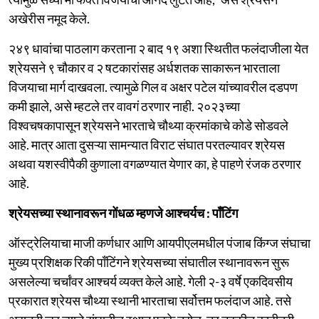
अखेरीस नमूद केले.
२४९ धावांचा पाठलाग करताना २ बाद १९ अशा स्थितीत फलंदाजीला येत
श्रेयसने ९ चौकार व २ षटकारांसह अर्धशतक साकारून भारताला
विजयाचा मार्ग दाखवला. त्यामुळे गिल व अक्षर पटेल यांच्यावरील दडपण
कमी झाले, असे म्हटले तर वावगं ठरणार नाही. २०२३च्या
विश्वचषकापासून श्रेयसने भारताचे चौथ्या क्रमांकाचे कोडे सोडवले
आहे. मात्र आता दुसऱ्या सामन्यात विराट संघात परतल्यावर श्रेयस
अथवा यशस्वीपैकी कुणाला वगळण्यात येणार का, हे पाहणे रंजक ठरणार
आहे.
श्रेयसच्या स्थानावरून गोंधळ म्हणजे आश्चर्यच : पाँटिंग
ऑस्ट्रेलियाचा माजी कर्णधार आणि आयपीएलमधील पंजाब किंग्ज संघाचा
मुख्य प्रशिक्षक रिकी पाँटिंगने श्रेयसच्या संघातील स्थानावरून सुरू
असलेल्या चर्चांवर आश्चर्य व्यक्त केले आहे. गेली २-३ वर्षे एकदिवसीय
प्रकारात श्रेयस चौथ्या स्थानी भारताचा सर्वोत्तम फलंदाज आहे. तसे