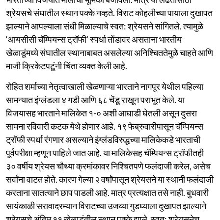
श्रेयसचे संघातील स्थान पक्के नव्हते. विराट कोहलीच्या पायाला दुखापत
झाल्याने आपल्याला संधी मिळाल्याचे स्वत: श्रेयसने सांगितले. त्यामुळे
‘आयसीसी चॅम्पियन्स ट्रॉफी’ स्पर्धा तोंडावर असताना भारतीय
खेळाडूंमध्ये संघातील स्थानाबाबत असलेल्या अनिश्चिततेमुळे चाहते आणि
माजी क्रिकेटपटूंनी चिंता व्यक्त केली आहे.
रोहित शर्माच्या नेतृत्वाखाली खेळणाऱ्या भारताने नागपूर येथील पहिल्या
सामन्यात इंग्लंडला ४ गडी आणि ६८ चेंडू राखून पराभूत केले. या
विजयासह भारताने मालिकेत १-० अशी आघाडी घेतली असून दुसरा
सामना रविवारी कटक येथे होणार आहे. १९ फेब्रुवारीपासून चॅम्पियन्स
ट्रॉफी स्पर्धा रंगणार असल्याने इंग्लंडविरुद्धच्या मालिकेकडे भारताची
पूर्वपरीक्षा म्हणून पाहिले जात आहे. या मालिकेसह चॅम्पियन्स ट्रॉफीतही
३० वर्षीय श्रेयस चौथ्या क्रमांकावर निश्चितपणे फलंदाजी करेल, असेच
सर्वांना वाटत होते. कारण गेल्या २ वर्षांपासून श्रेयसने या स्थानी फलंदाजी
करताना सातत्याने छाप पाडली आहे. मात्र प्रत्यक्षात तसे नाही. बुधवारी
सायंकाळी सरावादरम्यान विराटच्या उजव्या गुडघ्याला दुखापत झाल्याने
श्रेयसचे अंतिम ११ खेळाडूंतील स्थान पक्के झाले. स्वत: श्रेयसनेच