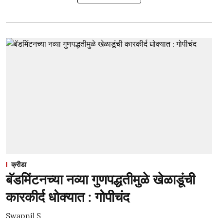
क्रीडा
बॅडमिंटनच्या नव्या गुणपद्धतीमुळे खेळाडूंची
कारकीर्द धोक्यात : गोपीचंद
Swapnil S