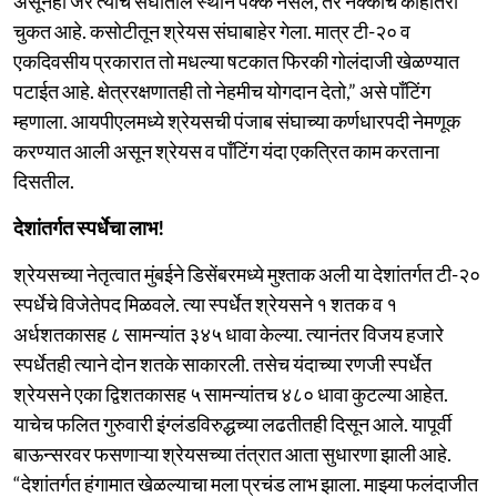
असूनही जर त्याचे संघातील स्थान पक्के नसेल, तर नक्कीच काहीतरी
चुकत आहे. कसोटीतून श्रेयस संघाबाहेर गेला. मात्र टी-२० व
एकदिवसीय प्रकारात तो मधल्या षटकात फिरकी गोलंदाजी खेळण्यात
पटाईत आहे. क्षेत्ररक्षणातही तो नेहमीच योगदान देतो,” असे पाँटिंग
म्हणाला. आयपीएलमध्ये श्रेयसची पंजाब संघाच्या कर्णधारपदी नेमणूक
करण्यात आली असून श्रेयस व पाँटिंग यंदा एकत्रित काम करताना
दिसतील.
देशांतर्गत स्पर्धेचा लाभ!
श्रेयसच्या नेतृत्वात मुंबईने डिसेंबरमध्ये मुश्ताक अली या देशांतर्गत टी-२०
स्पर्धेचे विजेतेपद मिळवले. त्या स्पर्धेत श्रेयसने १ शतक व १
अर्धशतकासह ८ सामन्यांत ३४५ धावा केल्या. त्यानंतर विजय हजारे
स्पर्धेतही त्याने दोन शतके साकारली. तसेच यंदाच्या रणजी स्पर्धेत
श्रेयसने एका द्विशतकासह ५ सामन्यांतच ४८० धावा कुटल्या आहेत.
याचेच फलित गुरुवारी इंग्लंडविरुद्धच्या लढतीतही दिसून आले. यापूर्वी
बाऊन्सरवर फसणाऱ्या श्रेयसच्या तंत्रात आता सुधारणा झाली आहे.
“देशांतर्गत हंगामात खेळल्याचा मला प्रचंड लाभ झाला. माझ्या फलंदाजीत