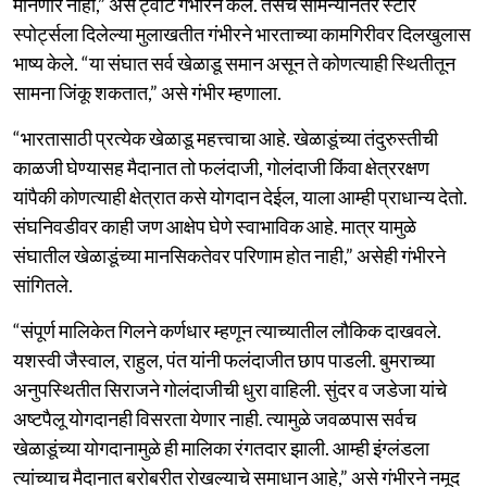
मानणार नाही,” असे ट्वीट गंभीरने केले. तसेच सामन्यानंतर स्टार
स्पोर्ट्सला दिलेल्या मुलाखतीत गंभीरने भारताच्या कामगिरीवर दिलखुलास
भाष्य केले. “या संघात सर्व खेळाडू समान असून ते कोणत्याही स्थितीतून
सामना जिंकू शकतात,” असे गंभीर म्हणाला.
“भारतासाठी प्रत्येक खेळाडू महत्त्वाचा आहे. खेळाडूंच्या तंदुरुस्तीची
काळजी घेण्यासह मैदानात तो फलंदाजी, गोलंदाजी किंवा क्षेत्ररक्षण
यांपैकी कोणत्याही क्षेत्रात कसे योगदान देईल, याला आम्ही प्राधान्य देतो.
संघनिवडीवर काही जण आक्षेप घेणे स्वाभाविक आहे. मात्र यामुळे
संघातील खेळाडूंच्या मानसिकतेवर परिणाम होत नाही,” असेही गंभीरने
सांगितले.
“संपूर्ण मालिकेत गिलने कर्णधार म्हणून त्याच्यातील लौकिक दाखवले.
यशस्वी जैस्वाल, राहुल, पंत यांनी फलंदाजीत छाप पाडली. बुमराच्या
अनुपस्थितीत सिराजने गोलंदाजीची धुरा वाहिली. सुंदर व जडेजा यांचे
अष्टपैलू योगदानही विसरता येणार नाही. त्यामुळे जवळपास सर्वच
खेळाडूंच्या योगदानामुळे ही मालिका रंगतदार झाली. आम्ही इंग्लंडला
त्यांच्याच मैदानात बरोबरीत रोखल्याचे समाधान आहे,” असे गंभीरने नमूद