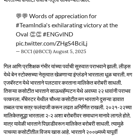
💬💬 Words of appreciation for
#TeamIndia
's exhilarating victory at the
Oval 👏👏
#ENGvIND
pic.twitter.com/ZHgS4BciLj
— BCCI (@BCCI)
August 5, 2025
गिल आणि प्रशिक्षक गंभीर यांच्या पर्वाची सुरुवात पराभवाने झाली. लीड्स
येथे बेन स्टोक्सच्या नेतृत्वात खेळणाऱ्या इंग्लंडने भारताला धूळ चारली. मग
एजबॅस्टन येथे भारताने पलटवार करताना मालिकेत बरोबरी साधली.
तिसऱ्या कसोटीत भारताने साऊथहॅम्पटन येथे अवघ्या २२ धावांनी पराभव
पत्करला. मँचेस्टर येथील चौथ्या कसोटीत मग भारताने दुसऱ्या डावात
तब्बल पाच सत्र फलंदाजी करून लढत अनिर्णित राखली. २०२१-२२च्या
मालिकेतसुद्धा भारताला २-२ अशा बरोबरीवर समाधान मानावे लागले होते.
मात्र यावेळी भारताने पिछाडीवरून मालिकेत बरोबरी साधली. त्यामुळे
पाचव्या कसोटीतील विजय खास आहे. भारताने २००७मध्ये यापूर्वी