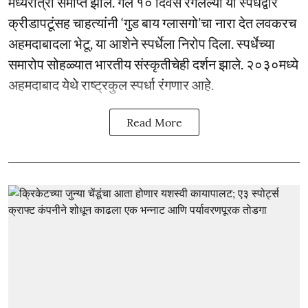
मध्यरात्री समाप्त झाले. गेले १० दिवस रंगलेल्या या स्पर्धेद्वारे
क्रीडापटूंसह चाहत्यांनी ‘गुड बाय ग्लासगो’चा नारा देत लवकरच
अहमदाबादला भेटू, या आशेने स्पर्धेला निरोप दिला. स्पर्धेच्या
समारोप सोहळ्यात भारतीय संस्कृतीचेही दर्शन झाले. २०३०मध्ये
अहमदाबाद येथे राष्ट्रकुल स्पर्धा रंगणार आहे.
Read More