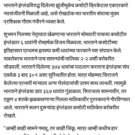
भारताने इंग्लंडविरुद्ध दिलेल्या झुंजीमुळेच कसोटी क्रिकेटला एकप्रकारे
नवसंजीवनी मिळाली आहे, असे रोखठोक मत भारतीय संघाचा मुख्य
प्रशिक्षक गौतम गंभीरने व्यक्त केले.
शुभमन गिलच्या नेतृत्वात खेळणाऱ्या भारताने सोमवारी पाचव्या कसोटीत
इंग्लंडवर ६ धावांनी रोमहर्षक विजय मिळवला. भारताने कसोटीच्या
इतिहासात प्रथमच इतक्या कमी धावांच्या फरकाने यश संपादन केले.
याबरोबरच भारताने पाच सामन्यांची मालिका २-२ अशी बरोबरीत
सोडवली. भारताने दिलेल्या ३७४ धावांचा पाठलाग करताना इंग्लंडचा संघ
एकवेळ ३ बाद ३०१ अशा सुस्थितीत होता. मात्र मोहम्मद सिराजने
केलेल्या प्रभावी माऱ्याला अन्य गोलंदाजांची उत्तम साथ लाभली. त्यामुळे
भारताने इंग्लंडचा डाव ३६७ धावांत गुंडाळला. सिराजला सामनावीर, तर
एकूण ४ शतके झळकावणाऱ्या गिलला मालिकावीर पुरस्काराने गौरविण्यात
आले. भारताने सलग दुसऱ्यांदा इंग्लंडला कसोटी मालिकेत बरोबरीत
रोखले.
“आम्ही काही सामने गमावू, तर काही जिंकू. मात्र आम्ही कधीच हार