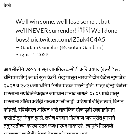
केले.
We’ll win some, we’ll lose some…. but
we’ll NEVER surrender! 🇮🇳 Well done
boys!
pic.twitter.com/lZ5pk4C4A5
— Gautam Gambhir (@GautamGambhir)
August 4, 2025
आयसीसीने २०१९ पासून जागतिक कसोटी अजिंक्यपद (वर्ल्ड टेस्ट
चॅम्पियनशीप) स्पर्धा सुरू केली. तेव्हापासून भारताने दोन वेळेस म्हणजेच
२०२१ व २०२३च्या अंतिम फेरीत धडक मारली होती. मात्र दोन्ही वेळेला
भारताला उपविजेतेपदावर समाधान मानावे लागले. २०२५मध्ये मात्र
भारताला अंतिम फेरीही गाठता आली नाही. परिणामी रोहित शर्मा, विराट
कोहली, रविचंद्रन अश्विन असे तारांकित खेळाडूही एकामागोमाग
कसोटीतून निवृत्त झाले. तसेच वेगवान गोलंदाज जसप्रीत बुमराने
तंदुरुस्तीच्या कारणास्तव कर्णधारपद नाकारले. त्यामुळे गिलकडे
भारताच्या कसोटी संघाचे नेतृत्व सोपवण्यात आले.