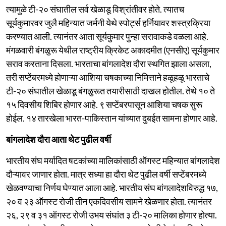
त्यामुळे टी-२० संघातील सर्व खेळाडू विश्रांतीवर होते. त्यातच
सूर्यकुमारवर जुलै महिन्यात जर्मनी येथे स्पोर्ट्स हर्नियावर शस्त्रक्रिया
करण्यात आली. त्यानंतर आता सूर्यकुमार पुन्हा सरावाकडे वळला आहे.
मंगळवारी बंगळुरू येथील राष्ट्रीय क्रिकेट अकादमीत (एनसीए) सूर्यकुमार
सराव करताना दिसला. भारताचा बांगलादेश दौरा स्थगित झाला असला,
तरी सप्टेंबरमध्ये होणाऱ्या आशिया चषकाच्या निमित्ताने हळूहळू भारताचे
टी-२० संघातील खेळाडू बंगळुरूत तयारीसाठी दाखल होतील. तेथे १० ते
१५ दिवसीय शिबिर होणार आहे. ९ सप्टेंबरपासून आशिया चषक सुरू
होईल. १४ तारखेला भारत-पाकिस्तान यांच्यात दुबईत सामना होणार आहे.
बांगलादेश दौरा आता थेट पुढील वर्षी
भारतीय संघ मर्यादित षटकांच्या मालिकांसाठी ऑगस्ट महिन्यात बांगलादेश
दौऱ्यावर जाणार होता. मात्र सध्या हा दौरा थेट पुढील वर्षी सप्टेंबरमध्ये
खेळवण्याचा निर्णय घेण्यात आला आहे. भारतीय संघ बांगलादेशविरुद्ध १७,
२० व २३ ऑगस्ट रोजी तीन एकदिवसीय सामने खेळणार होता. त्यानंतर
२६, २९ व ३१ ऑगस्ट रोजी उभय संघांत ३ टी-२० मालिका होणार होत्या.