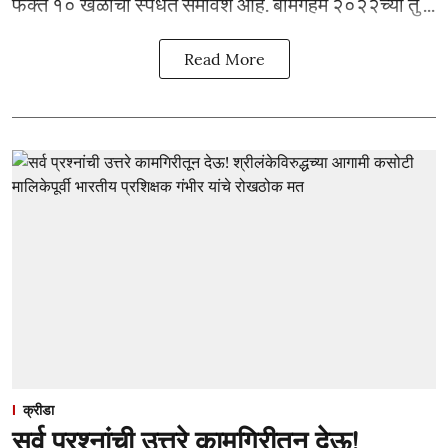
फक्त १० खेळांचा स्पर्धेत समावेश आहे. बर्मिंगहॅम २०२२च्या तु ...
Read More
क्रीडा
सर्व प्रश्नांची उत्तरे कामगिरीतून देऊ!