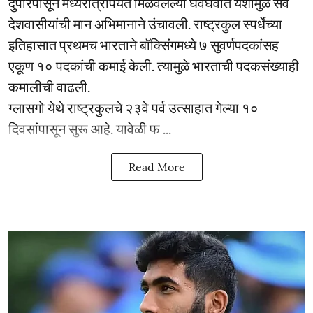
दुपारपासून मध्यरात्रीपर्यंत मिळवलेल्या घवघवीत यशामुळे सर्व
देशवासीयांची मान अभिमानाने उंचावली. राष्ट्रकुल स्पर्धेच्या
इतिहासात प्रथमच भारताने बॉक्सिंगमध्ये ७ सुवर्णपदकांसह
एकूण १० पदकांची कमाई केली. त्यामुळे भारताची पदकसंख्याही
कमालीची वाढली.
ग्लासगो येथे राष्ट्रकुलचे २३वे पर्व उत्साहात गेल्या १०
दिवसांपासून सुरू आहे. यावेळी फ ...
Read More