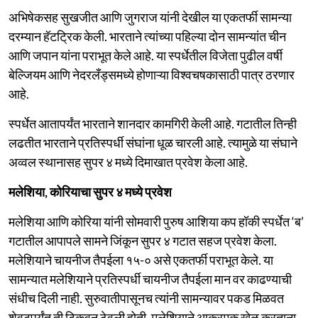
अभिषेकसह सुखजीत आणि जुगराज यांनी देखील या एकतर्फी सामन्या
दरम्यान हॅटट्रिक केली. भारताने त्यांच्या पहिल्या दोन सामन्यांत चीन
आणि जपान यांना पराभूत केले आहे. या स्पर्धेतील विजेता पुढील वर्षी
बेल्जियम आणि नेदरलँड्समध्ये होणाऱ्या विश्वचषकासाठी पात्र ठरणार
आहे.
स्पर्धेत आतापर्यंत भारताने शानदार कामगिरी केली आहे. गटातील तिन्ही
लढतीत भारताने प्रतिस्पर्धी संघांना धूळ चारली आहे. त्यामुळे या संघाने
अव्वल स्थानासह सुपर ४ मध्ये दिमाखात प्रवेश केला आहे.
मलेशिया, कोरियाचा सुपर ४ मध्ये प्रवेश
मलेशिया आणि कोरिया यांनी सोमवारी पुरुष आशिया कप हॉकी स्पर्धेत ‘ब’
गटातील आपापले सामने जिंकून सुपर ४ गटात सहज प्रवेश केला.
मलेशियाने चायनीज तैपईला १५-० असे एकतर्फी पराभूत केले. या
सामन्यात मलेशियाने प्रतिस्पर्धी चायनीज तैपईला मान वर काढण्याची
संधीच दिली नाही. सुरुवातीपासूनच त्यांनी सामन्यावर पकड मिळवत
शेवटपर्यंत ती टिकवून ठेवली होती. मलेशियाने आक्रमक खेळ करताना