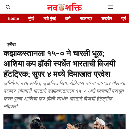
Home
मुंबई
नवी मुंबई
ठाणे
महाराष्ट्र
राष्ट्रीय
क्रीड
क्रीडा
कझाकस्तानला १५-० ने चारली धूळ;
आशिया कप हॉकी स्पर्धेत भारताची विजयी
हॅटट्रिक; सुपर ४ मध्ये दिमाखात प्रवेश
अभिषेक, हरमनप्रीत, सुखजित सिंग, रोहिदास यांच्या शानदार गोलच्या
बळावर सोमवारी भारताने कझाकस्तानला १५-० असे एकतर्फी पराभूत
करत पुरुष आशिया कप हॉकी स्पर्धेत भारताने विजयी हॅटट्रीक
नोंदवली.