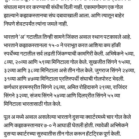
संघाला मान वर करण्याची संधीच दिली नाही. एकामागोमाग एक गोल
झाल्याने कझाकस्तानचा संघ दबावाखाली आला. आणि त्यातून बाहेर
निघणे शेवटपर्यंत त्यांना जमले नाही.
भारताने ‘अ’ गटातील तिन्ही सामने जिंकत अव्वल स्थान पटकावले आहे.
भारताने कझाकस्तानला १५-० ने पराभूत करत आशिया कप हॉकी
स्पर्धेच्या गटातील सर्व लढती जिंकण्याची कामगिरी केली. अभिषेकने ५व्या,
८व्या, २०व्या आणि ५९व्या मिनिटाला गोल केले. सुखजीत सिंगने १५व्या,
३२व्या आणि ३८व्या मिनिटाला असे तीन गोल केले. जुगराज सिंगने २४व्या,
३१व्या आणि ४७व्या मिनिटाला प्रतिस्पर्धी संघाची गोलपोस्ट भेदली.
कर्णधार हरमनप्रीत सिंगने २६व्या, अमित रोहिदासने २९व्या, राजिंदर
सिंगने ३२व्या, संजय सिंगने ५४व्या आणि दिलप्रीत सिंगने ५५ व्या
मिनिटाला भारतासाठी गोल केले.
पूल अ मध्ये अव्वल असलेल्या भारताने दुसऱ्या क्वार्टरमध्ये चार गोल केले
आणि कझाकस्तानवर ७-० ने आघाडी घेतली होती. त्यावेळी अभिषेकने
दुसऱ्या क्वार्टरच्या सुरुवातीस तीन गोल करून हॅटट्रिक पूर्ण केली.