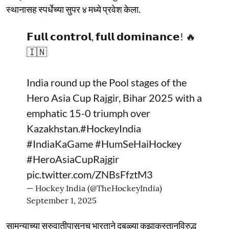
स्थानासह स्पर्धेच्या सुपर ४ मध्ये प्रवेश केला.
𝗙𝘂𝗹𝗹 𝗰𝗼𝗻𝘁𝗿𝗼𝗹, 𝗳𝘂𝗹𝗹 𝗱𝗼𝗺𝗶𝗻𝗮𝗻𝗰𝗲! 🔥
🇮🇳
India round up the Pool stages of the
Hero Asia Cup Rajgir, Bihar 2025 with a
emphatic 15-0 triumph over
Kazakhstan.
#HockeyIndia
#IndiaKaGame
#HumSeHaiHockey
#HeroAsiaCupRajgir
pic.twitter.com/ZNBsFfztM3
— Hockey India (@TheHockeyIndia)
September 1, 2025
सामन्याच्या सुरुवातीपासूनच भारताने दुबळ्या कझाकस्तानविरुद्ध