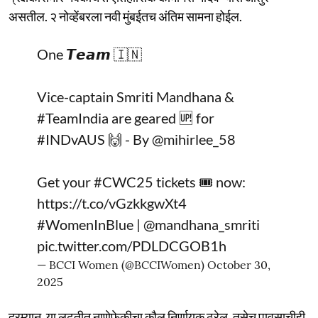
असतील. २ नोव्हेंबरला नवी मुंबईतच अंतिम सामना होईल.
One 𝙏𝙚𝙖𝙢 🇮🇳
Vice-captain Smriti Mandhana &
#TeamIndia
are geared 🆙 for
#INDvAUS
🙌 - By
@mihirlee_58
Get your
#CWC25
tickets 🎟️ now:
https://t.co/vGzkkgwXt4
#WomenInBlue
|
@mandhana_smriti
pic.twitter.com/PDLDCGOB1h
— BCCI Women (@BCCIWomen)
October 30,
2025
दरम्यान, या लढतीत नाणेफेकीचा कौल निर्णायक ठरेल. तसेच पावसाचीही