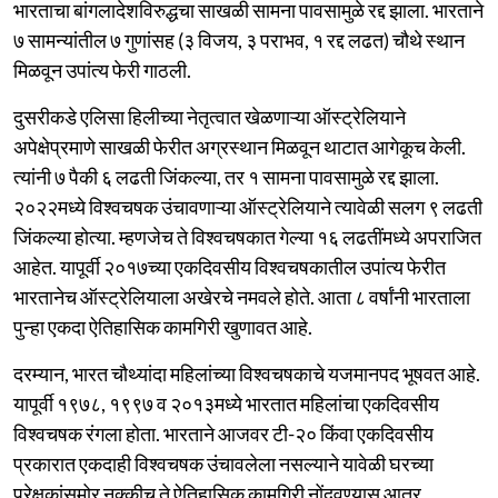
भारताचा बांगलादेशविरुद्धचा साखळी सामना पावसामुळे रद्द झाला. भारताने
७ सामन्यांतील ७ गुणांसह (३ विजय, ३ पराभव, १ रद्द लढत) चौथे स्थान
मिळवून उपांत्य फेरी गाठली.
दुसरीकडे एलिसा हिलीच्या नेतृत्वात खेळणाऱ्या ऑस्ट्रेलियाने
अपेक्षेप्रमाणे साखळी फेरीत अग्रस्थान मिळवून थाटात आगेकूच केली.
त्यांनी ७ पैकी ६ लढती जिंकल्या, तर १ सामना पावसामुळे रद्द झाला.
२०२२मध्ये विश्वचषक उंचावणाऱ्या ऑस्ट्रेलियाने त्यावेळी सलग ९ लढती
जिंकल्या होत्या. म्हणजेच ते विश्वचषकात गेल्या १६ लढतींमध्ये अपराजित
आहेत. यापूर्वी २०१७च्या एकदिवसीय विश्वचषकातील उपांत्य फेरीत
भारतानेच ऑस्ट्रेलियाला अखेरचे नमवले होते. आता ८ वर्षांनी भारताला
पुन्हा एकदा ऐतिहासिक कामगिरी खुणावत आहे.
दरम्यान, भारत चौथ्यांदा महिलांच्या विश्वचषकाचे यजमानपद भूषवत आहे.
यापूर्वी १९७८, १९९७ व २०१३मध्ये भारतात महिलांचा एकदिवसीय
विश्वचषक रंगला होता. भारताने आजवर टी-२० किंवा एकदिवसीय
प्रकारात एकदाही विश्वचषक उंचावलेला नसल्याने यावेळी घरच्या
प्रेक्षकांसमोर नक्कीच ते ऐतिहासिक कामगिरी नोंदवण्यास आतुर