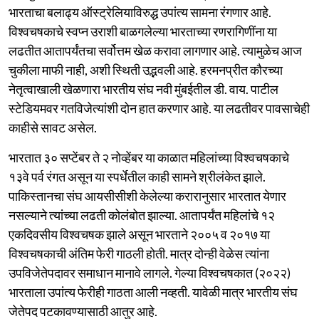
भारताचा बलाढ्य ऑस्ट्रेलियाविरुद्ध उपांत्य सामना रंगणार आहे.
विश्वचषकाचे स्वप्न उराशी बाळगलेल्या भारताच्या रणरागिणींना या
लढतीत आतापर्यंतचा सर्वोत्तम खेळ करावा लागणार आहे. त्यामुळेच आज
चुकीला माफी नाही, अशी स्थिती उद्भवली आहे. हरमनप्रीत कौरच्या
नेतृत्वाखाली खेळणारा भारतीय संघ नवी मुंबईतील डी. वाय. पाटील
स्टेडियमवर गतविजेत्यांशी दोन हात करणार आहे. या लढतीवर पावसाचेही
काहीसे सावट असेल.
भारतात ३० सप्टेंबर ते २ नोव्हेंबर या काळात महिलांच्या विश्वचषकाचे
१३वे पर्व रंगत असून या स्पर्धेतील काही सामने श्रीलंकेत झाले.
पाकिस्तानचा संघ आयसीसीशी केलेल्या करारानुसार भारतात येणार
नसल्याने त्यांच्या लढती कोलंबोत झाल्या. आतापर्यंत महिलांचे १२
एकदिवसीय विश्वचषक झाले असून भारताने २००५ व २०१७ या
विश्वचषकाची अंतिम फेरी गाठली होती. मात्र दोन्ही वेळेस त्यांना
उपविजेतेपदावर समाधान मानावे लागले. गेल्या विश्वचषकात (२०२२)
भारताला उपांत्य फेरीही गाठता आली नव्हती. यावेळी मात्र भारतीय संघ
जेतेपद पटकावण्यासाठी आतुर आहे.