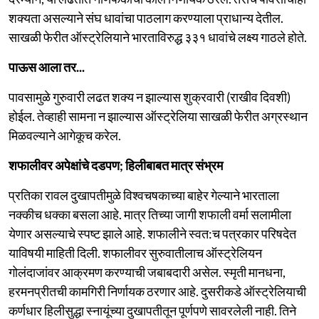
शक्यता असल्याने संघ धावांचा पाठलाग करण्याला प्राधान्य देतील.
साखळी फेरीत ऑस्ट्रेलियाने भारताविरुद्ध ३३१ धावांचे लक्ष्य गाठले होते.
पाऊस आला तर...
पावसामुळे गुरुवारी लढत शक्य न झाल्यास शुक्रवारी (राखीव दिवशी)
होईल. तेव्हाही सामना न झाल्यास ऑस्ट्रेलिया साखळी फेरीत अग्रस्थान
मिळवल्याने आगेकूच करेल.
शफालीवर अपेक्षांचे दडपण; हिलीबाबत मात्र संभ्रम
प्रतिका रावल दुखापतीमुळे विश्वचषकाच्या बाहेर गेल्याने भारताला
नक्कीच धक्का बसला आहे. मात्र तिच्या जागी शफाली वर्मा सलामीला
येणार असल्याचे स्पष्ट झाले आहे. शफालीने स्वत:च पत्रकार परिषदेत
याविषयी माहिती दिली. शफालीवर सुरुवातीलाच ऑस्ट्रेलियन
गोलंदाजांवर आक्रमण करण्याची जबाबदारी असेल. स्मृती मानधना,
हरमनप्रीतची कामगिरी निर्णायक ठरणार आहे. दुसरीकडे ऑस्ट्रेलियाची
कर्णधार हिलीसुद्धा स्नायूंच्या दुखापतीतून पूर्णपणे सावरलेली नाही. तिने