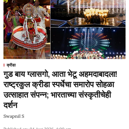
क्रीडा
गुड बाय ग्लासगो, आता भेटू अहमदाबादला!
राष्ट्रकुल क्रीडा स्पर्धेचा समारोप सोहळा
उत्साहात संपन्न; भारताच्या संस्कृतीचेही
दर्शन
Swapnil S