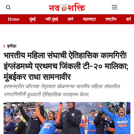
Home
मुंबई
नवी मुंबई
ठाणे
महाराष्ट्र
राष्ट्रीय
क्रीड
क्रीडा
भारतीय महिला संघाची ऐतिहासिक कामगिरी!
इंग्लंडमध्ये प्रथमच जिंकली टी-२० मालिका;
मुंबईकर राधा सामनावीर
हरमनप्रीत कौरच्या नेतृत्वात खेळणाऱ्या भारतीय महिला संघातील
रणरागिणींनी बुधवारी ऐतिहासिक पराक्रम केला.