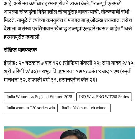
आहे, असे मत कर्णधार हरमनप्रीतने व्यक्त केले. “डब्ल्यूपीएलमध्ये
आपल्या खेळाडूंना विदेशातील खेळाडूंसह वावरण्याची, खेळण्याची संधी
मिळते. यामुळे ते त्यांच्या कमकुवत व मजबूत बाजू ओळखू शकतात. तसेच
देशाला असंख्य प्रतिभावान खेळाडू डब्ल्यूपीएलद्वारे गवसत आहेत,” असे
हरमनप्रीत म्हणाली.
संक्षिप्त धावफलक
इंग्लंड : २० षटकांत ७ बाद १२६ (सोफिया डंकली २२; राधा यादव २/१५,
श्री चरिणी २/३०) पराभूत वि. g भारत : १७ षटकांत ४ बाद १२७ (स्मृती
मानधना ३२, शफाली वर्मा ३१, हरमनप्रीत कौर २६)
India Women vs England Women 2025
IND W vs ENG W T20I Series
India women T20 series win
Radha Yadav match winner