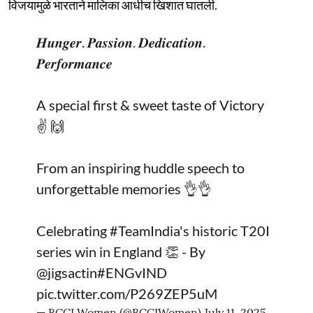
विजयामुळे भारताने मालिका आधीच खिशात घातली.
𝑯𝒖𝒏𝒈𝒆𝒓. 𝑷𝒂𝒔𝒔𝒊𝒐𝒏. 𝑫𝒆𝒅𝒊𝒄𝒂𝒕𝒊𝒐𝒏.
𝑷𝒆𝒓𝒇𝒐𝒓𝒎𝒂𝒏𝒄𝒆
A special first & sweet taste of Victory
✌️ 🙌
From an inspiring huddle speech to
unforgettable memories 👌👌
Celebrating
#TeamIndia
's historic T20I
series win in England 👏 - By
@jigsactin
#ENGvIND
pic.twitter.com/P269ZEP5uM
— BCCI Women (@BCCIWomen)
July 11, 2025