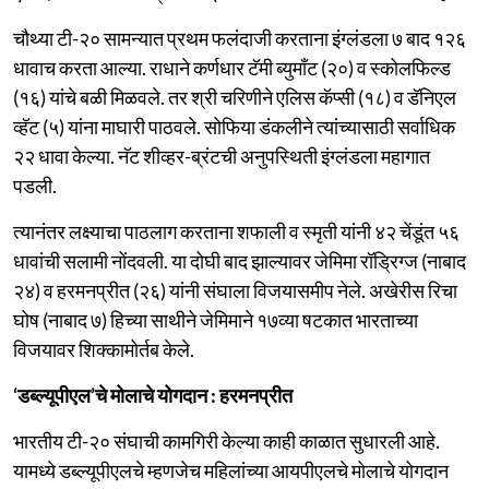
चौथ्या टी-२० सामन्यात प्रथम फलंदाजी करताना इंग्लंडला ७ बाद १२६
धावाच करता आल्या. राधाने कर्णधार टॅमी ब्युमाँट (२०) व स्कोलफिल्ड
(१६) यांचे बळी मिळवले. तर श्री चरिणीने एलिस कॅप्सी (१८) व डॅनिएल
व्हॅट (५) यांना माघारी पाठवले. सोफिया डंकलीने त्यांच्यासाठी सर्वाधिक
२२ धावा केल्या. नॅट शीव्हर-ब्रंटची अनुपस्थिती इंग्लंडला महागात
पडली.
त्यानंतर लक्ष्याचा पाठलाग करताना शफाली व स्मृती यांनी ४२ चेंडूंत ५६
धावांची सलामी नोंदवली. या दोघी बाद झाल्यावर जेमिमा रॉड्रिग्ज (नाबाद
२४) व हरमनप्रीत (२६) यांनी संघाला विजयासमीप नेले. अखेरीस रिचा
घोष (नाबाद ७) हिच्या साथीने जेमिमाने १७व्या षटकात भारताच्या
विजयावर शिक्कामोर्तब केले.
‘डब्ल्यूपीएल’चे मोलाचे योगदान : हरमनप्रीत
भारतीय टी-२० संघाची कामगिरी केल्या काही काळात सुधारली आहे.
यामध्ये डब्ल्यूपीएलचे म्हणजेच महिलांच्या आयपीएलचे मोलाचे योगदान