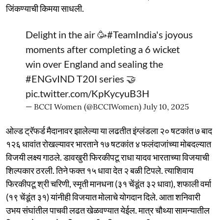
जिंकण्याची किमया साधली.
Delight in the air 🥳
#TeamIndia
's joyous
moments after completing a 6 wicket
win over England and sealing the
#ENGvIND
T20I series 🤝
pic.twitter.com/KpKycyuB3H
— BCCI Women (@BCCIWomen)
July 10, 2025
ओल्ड ट्रॅफर्ड मैदानावर झालेल्या या लढतीत इंग्लंडला २० षटकांत ७ बाद
१२६ धावांत रोखल्यावर भारताने १७ षटकांत ४ फलंदाजांच्या मोबदल्यात
विजयी लक्ष्य गाठले. डावखुरी फिरकीपटू राधा यादव भारताच्या विजयाची
शिल्पकार ठरली. तिने फक्त १५ धावा देत २ बळी टिपले. त्याशिवाय
फिरकीपटू श्री चरिणी, स्मृती मानधना (३१ चेंडूंत ३२ धावा), शफाली वर्मा
(१९ चेंडूंत ३१) यांनीही विजयात मोलाचे योगदान दिले. आता शनिवारी
उभय संघांतील पाचवी लढत खेळवण्यात येईल. मात्र चौथ्या सामन्यातील