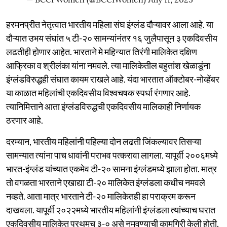
हरमनप्रीत नेतृत्वात भारतीय महिला संघ इंग्लंड दौऱ्यावर आला आहे. या
दौऱ्यात उभय संघांत ५ टी-२० सामन्यांनंतर १६ जुलैपासून ३ एकदिवसीय
लढतीही होणार आहेत. भारताने मे महिन्यात तिरंगी मालिकेत दक्षिण
आफ्रिका व श्रीलंका यांना नमवले. त्या मालिकेतील बहुतांश खेळाडूंना
इंग्लंडविरुद्धही संघात कायम राखले आहे. यंदा भारतात ऑक्टोबर-नोव्हेंबर
या काळात महिलांची एकदिवसीय विश्वचषक स्पर्धा रंगणार आहे.
त्यानिमित्ताने आता इंग्लंडविरुद्धची एकदिवसीय मालिकाही निर्णायक
ठरणार आहे.
दरम्यान, भारतीय महिलांनी पहिल्या दोन लढती जिंकल्यावर तिसऱ्या
सामन्यात त्यांना पाच धावांनी पराभव पत्करावा लागला. यापूर्वी २००६मध्ये
भारत-इंग्लंड यांच्यात एकमेव टी-२० सामना इंग्लंडमध्ये झाला होता. मात्र
तो वगळता भारताने एखाद्या टी-२० मालिकेत इंग्लंडला कधीच नमवले
नव्हते. आता मात्र भारताने टी-२० मालिकेतही हा पराक्रम करून
दाखवला. यापूर्वी २०२२मध्ये भारतीय महिलांनी इंग्लंडला त्यांच्याच घरात
एकदिवसीय मालिकेत प्रथमच ३-० असे नमवण्याची कामगिरी केली होती.