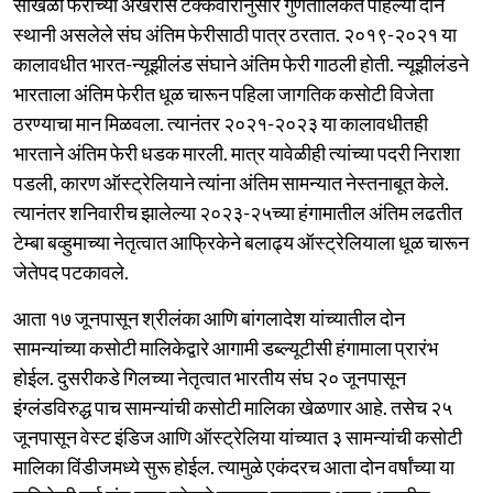
साखळी फेरीच्या अखेरीस टक्केवारीनुसार गुणतालिकेत पहिल्या दोन
स्थानी असलेले संघ अंतिम फेरीसाठी पात्र ठरतात. २०१९-२०२१ या
कालावधीत भारत-न्यूझीलंड संघाने अंतिम फेरी गाठली होती. न्यूझीलंडने
भारताला अंतिम फेरीत धूळ चारून पहिला जागतिक कसोटी विजेता
ठरण्याचा मान मिळवला. त्यानंतर २०२१-२०२३ या कालावधीतही
भारताने अंतिम फेरी धडक मारली. मात्र यावेळीही त्यांच्या पदरी निराशा
पडली, कारण ऑस्ट्रेलियाने त्यांना अंतिम सामन्यात नेस्तनाबूत केले.
त्यानंतर शनिवारीच झालेल्या २०२३-२५च्या हंगामातील अंतिम लढतीत
टेम्बा बव्हुमाच्या नेतृत्वात आफ्रिकेने बलाढ्य ऑस्ट्रेलियाला धूळ चारून
जेतेपद पटकावले.
आता १७ जूनपासून श्रीलंका आणि बांगलादेश यांच्यातील दोन
सामन्यांच्या कसोटी मालिकेद्वारे आगामी डब्ल्यूटीसी हंगामाला प्रारंभ
होईल. दुसरीकडे गिलच्या नेतृत्वात भारतीय संघ २० जूनपासून
इंग्लंडविरुद्ध पाच सामन्यांची कसोटी मालिका खेळणार आहे. तसेच २५
जूनपासून वेस्ट इंडिज आणि ऑस्ट्रेलिया यांच्यात ३ सामन्यांची कसोटी
मालिका विंडीजमध्ये सुरू होईल. त्यामुळे एकंदरच आता दोन वर्षांच्या या