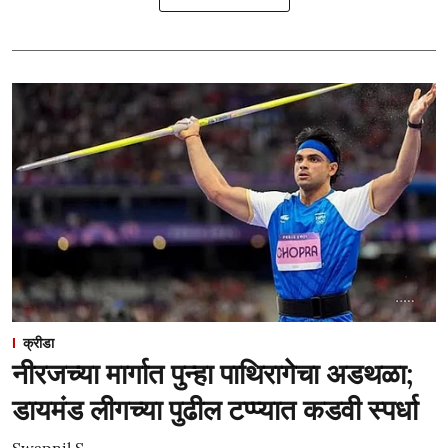
क्रीडा
नीरजच्या मार्गात पुन्हा पाथिरागेचा अडथळा;
डायमंड लीगच्या पुढील टप्प्यात कडवी स्पर्धा
Swapnil S