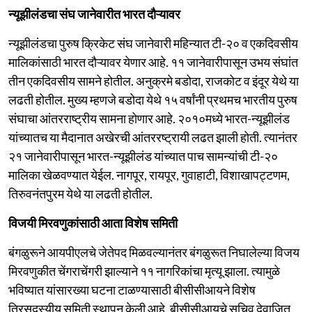
न्यूझीलंडचा संघ जानेवारीत भारत दौऱ्यावर
न्यूझीलंडचा पुरुष क्रिकेट संघ जानेवारी महिन्यात टी-२० व एकदिवसीय
मालिकांसाठी भारत दौऱ्यावर येणार आहे. ११ जानेवारीपासून उभय संघांत
तीन एकदिवसीय सामने होतील. अनुक्रमे बडोदा, राजकोट व इंदूर येथे या
लढती होतील. मुख्य म्हणजे बडोदा येथे १५ वर्षांनी प्रथमच भारतीय पुरुष
संघाचा आंतरराष्ट्रीय सामना होणार आहे. २०१०मध्ये भारत-न्यूझीलंड
यांच्यातच या मैदानात अखेरची आंतररष्ट्रायी लढत झाली होती. त्यानंतर
२१ जानेवारीपासून भारत-न्यूझीलंड यांच्यात पाच सामन्यांची टी-२०
मालिका खेळवण्यात येईल. नागपूर, रायपूर, गुवाहाटी, विशाखापट्टणम,
तिरुवनंतपुरम येथे या लढती होतील.
विजयी मिरवणुकांसाठी आता विशेष समिती
बंगळुरूने आयपीएलचे जेतेपद मिळवल्यानंतर बंगळुरूत निघालेल्या विजय
मिरवणुकीत चेंगराचेंगरी झाल्याने ११ नागरिकांचा मृत्यू झाला. त्यामुळे
भविष्यात यांसारख्या घटना टाळण्यासाठी बीसीसीआयने विशेष
त्रिसदस्यीय समिती स्थापन केली आहे. बीसीसीआयचे सचिव देवाजित