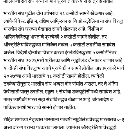
मालिकेची सर्व संघ नव्या जोमाने सुरुवात करण्यास आतुर असतील.
भारतीय संघ पुढील दोन वर्षभरात १८ कसोटी सामने खेळणार आहे.
त्यांपैकी वेस्ट इंडिज, दक्षिण आफ्रिका आणि ऑस्ट्रेलिया या संघांविरुद्ध
भारतीय संघ घरच्या मैदानात सामने खेळणार आहे. विंडीज व
आफ्रिकेविरुद्ध भारताचे प्रत्येकी २ कसोटी सामने होतील, तर
ऑस्ट्रेलियाविरुद्धच्या मालिकेत तब्बल ५ कसोटी लढतींचा समावेश
असेल. विदेशी दौऱ्यांचा विचार करता इंग्लंडविरुद्धच्या ५ कसोटींनंतर
भारतीय संघ २०२६मध्ये श्रीलंका आणि न्यूझीलंड दौऱ्यावर जाणार आहे.
या दोन्ही संघांविरुद्ध भारताचे प्रत्येकी २ सामने होतील. अशाप्रकारे मार्च
२०२७च्या आधी भारताचे १८ कसोटी सामने होतील. त्यावेळी
टक्केवारीनुसार भारतीय संघ अव्वल दोन संघांत असला, तर ते अंतिम
फेरीसाठी पात्र ठरतील. एकूण ९ संघांचा डब्ल्यूटीसीमध्ये समावेश आहे.
मात्र त्यापैकी भारत सहा संघांविरुद्धच खेळणार आहे. बांगलादेश व
पाकिस्तानशी भारताचे सामने होणार नाहीत.
रोहित शर्माच्या नेतृत्वात भारताला गतवर्षी न्यूझीलंडविरुद्ध भारतातच ०-३
असा दारुण पराभव पत्करावा लागला. त्यानंतर ऑस्ट्रेलियाविरुद्धही