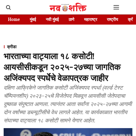
Home
मुंबई
नवी मुंबई
ठाणे
महाराष्ट्र
राष्ट्रीय
क्रीड
क्रीडा
भारताच्या वाट्याला १८ कसोटी!
आयसीसीकडून २०२५-२७च्या जागतिक
अजिंक्यपद स्पर्धेचे वेळापत्रक जाहीर
दक्षिण आफ्रिकेने जागतिक कसोटी अजिंक्यपद स्पर्धा (वर्ल्ड टेस्ट
चॅम्पियनशीप) २०२३-२५चे विजेतेपद मिळवून आयसीसी जेतेपदाचा
दुष्काळ संपुष्टात आणला. त्यानंतर आता सर्वांना २०२५-२७च्या आगामी
दोन वर्षांच्या डब्ल्यूटीसीचे वेध लागले आहेत. या कार्यकाळात भारतीय
संघाच्या वाट्याला १८ कसोटी सामने येणार आहेत.