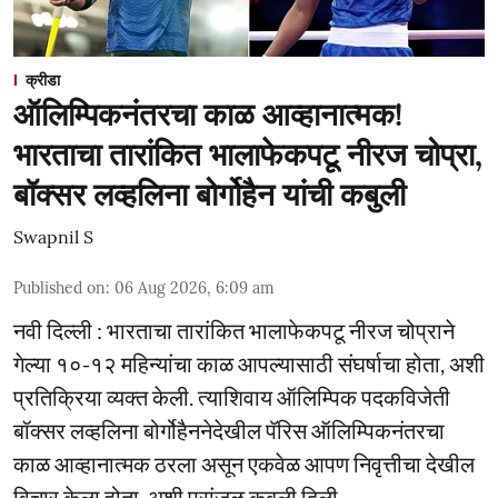
क्रीडा
ऑलिम्पिकनंतरचा काळ आव्हानात्मक!
भारताचा तारांकित भालाफेकपटू नीरज चोप्रा,
बॉक्सर लव्हलिना बोर्गोहैन यांची कबुली
Swapnil S
Published on
:
06 Aug 2026, 6:09 am
नवी दिल्ली : भारताचा तारांकित भालाफेकपटू नीरज चोप्राने
गेल्या १०-१२ महिन्यांचा काळ आपल्यासाठी संघर्षाचा होता, अशी
प्रतिक्रिया व्यक्त केली. त्याशिवाय ऑलिम्पिक पदकविजेती
बॉक्सर लव्हलिना बोर्गोहैननेदेखील पॅरिस ऑलिम्पिकनंतरचा
काळ आव्हानात्मक ठरला असून एकवेळ आपण निवृत्तीचा देखील
विचार केला होता, अशी प्रांजळ कबुली दिली.