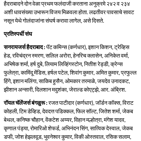
हैदराबादने दोन वेळा प्रथम फलंदाजी करताना अनुक्रमे २४२ व २३४
अशी धावसंख्या उभारून विजय मिळवला होता. लढतीवर पावसाचे सावट
नसून येथे गोलंदाजांना संघर्ष करावा लागेल, असे दिसते.
प्रतिस्पर्धी संघ
सनरायजर्स हैदराबाद :
पॅट कमिन्स (कर्णधार), इशान किशन, ट्रेव्हिस
हेड, रविचंद्रन स्मरण, सलिल अरोरा, हेनरिच क्लासेन, अनिकेत वर्मा,
अभिषेक शर्मा, हर्ष दुबे, लियाम लिव्हिंगस्टोन, नितीश रेड्डी, क्रेन्स
फुलेत्रा, कामिंदू मेंडिस, हर्षल पटेल, शिवांग कुमार, अमित कुमार, प्रफुल्ल
हिंगे, इशान मलिंगा, साकिब हुसैन, ओमकार तरमाळे, जयदेव उनादकट,
झीशान अन्सारी, दिलशान मदुशंका, जेराल्ड कोएट्झे, आर. अंब्रिश.
रॉयल चॅलेंजर्स बंगळुरू :
रजत पाटीदार (कर्णधार), जॉर्डन कॉक्स, विराट
कोहली, टिम डेव्हिड, देवदत्त पडिक्कल, फिल सॉल्ट, जितेश शर्मा, जेकब
बेथल, कनिष्क चौहान, वेंकटेश अय्यर, विहान मल्होत्रा, मंगेश यादव,
कृणाल पंड्या, रोमारिओ शेफर्ड, अभिनंदन सिंग, सात्विक देस्वाल, जेकब
डफी, जोश हेझलवूड, भुवनेश्वर कुमार, विकी ओस्तवाल, रसिक सलाम,