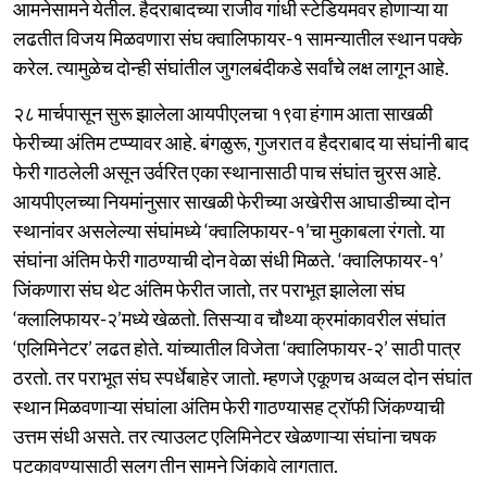
आमनेसामने येतील. हैदराबादच्या राजीव गांधी स्टेडियमवर होणाऱ्या या
लढतीत विजय मिळवणारा संघ क्वालिफायर-१ सामन्यातील स्थान पक्के
करेल. त्यामुळेच दोन्ही संघांतील जुगलबंदीकडे सर्वांचे लक्ष लागून आहे.
२८ मार्चपासून सुरू झालेला आयपीएलचा १९वा हंगाम आता साखळी
फेरीच्या अंतिम टप्प्यावर आहे. बंगळुरू, गुजरात व हैदराबाद या संघांनी बाद
फेरी गाठलेली असून उर्वरित एका स्थानासाठी पाच संघांत चुरस आहे.
आयपीएलच्या नियमांनुसार साखळी फेरीच्या अखेरीस आघाडीच्या दोन
स्थानांवर असलेल्या संघांमध्ये ‘क्वालिफायर-१’चा मुकाबला रंगतो. या
संघांना अंतिम फेरी गाठण्याची दोन वेळा संधी मिळते. ‘क्वालिफायर-१’
जिंकणारा संघ थेट अंतिम फेरीत जातो, तर पराभूत झालेला संघ
‘क्लालिफायर-२’मध्ये खेळतो. तिसऱ्या व चौथ्या क्रमांकावरील संघांत
‘एलिमिनेटर’ लढत होते. यांच्यातील विजेता ‘क्वालिफायर-२’ साठी पात्र
ठरतो. तर पराभूत संघ स्पर्धेबाहेर जातो. म्हणजे एकूणच अव्वल दोन संघांत
स्थान मिळवणाऱ्या संघांला अंतिम फेरी गाठण्यासह ट्रॉफी जिंकण्याची
उत्तम संधी असते. तर त्याउलट एलिमिनेटर खेळणाऱ्या संघांना चषक
पटकावण्यासाठी सलग तीन सामने जिंकावे लागतात.