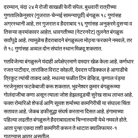
दरम्यान, यंदा २४ मे रोजी साखळी फेरी संपेल. बुधवारी रात्रीच्या
गुणतालिकेनुसार (गुजरात-चेन्नई सामन्यापूर्वी) बंगळुरू १८ गुणांसह
अग्रस्थानी आहे, तर गुजरात व हैदराबाद १६ गुणांसह अनुक्रमे दुसऱ्या व
तिसऱ्या क्रमांकावर आहेत. धावगतीच्या (नेटरनरेट) तुलनेत बंगळुरू
सर्वांपुढे आहे. त्यामुळेच हैदराबादने बंगळुरूला मोठ्या फरकाने नमवले, तर
ते १८ गुणांसह अव्वल दोन संघांत स्थान मिळवू शकतात.
गतविजेत्या बंगळुरूने यंदाही अपेक्षेप्रमाणे दमदार खेळ केला आहे. कर्णधार
रजत पाटीदार, तारांकित विराट कोहली, देवदत्त पडिक्कल हे आगाडीचे
त्रिकुट त्यांची ताकद आहे. मधल्या फळीत टिम डेव्हिड, कृणाल पंड्या
गरजेनुसार फटकेबाजी करू शकतात. भुवनेश्वर कुमार बंगळुरूच्या
गोलंदाजीचा कणा असून त्याला जोश हेझलवूडची सुरेख साथ लाभत आहे.
फक्त रोमारिओ शेफर्ड आणि सूयश शर्माच्या कामगिरीची या संघाला चिंता
सतावत आहे. जेकब डफीसुद्धा संघर्ष करताना दिसत आहे. हंगामाच्या
पहिल्या लढतीत बंगळुरूने हैदराबादलाच चिन्नास्वामी येथे नमवले होते.
आता पुन्हा एकदा तशी कामगिरी करून ते थाटात क्वालिफायर-१
गाठण्यास आतुर असतील.