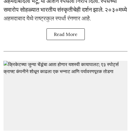
अहमदाबादला भेटू, या आशेने स्पर्धेला निरोप दिला. स्पर्धेच्या
समारोप सोहळ्यात भारतीय संस्कृतीचेही दर्शन झाले. २०३०मध्ये
अहमदाबाद येथे राष्ट्रकुल स्पर्धा रंगणार आहे.
Read More