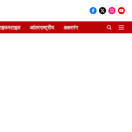
ाइफस्टाइल
आंतरराष्ट्रीय
अक्षररंग