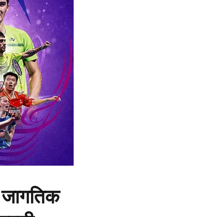
र; जागतिक