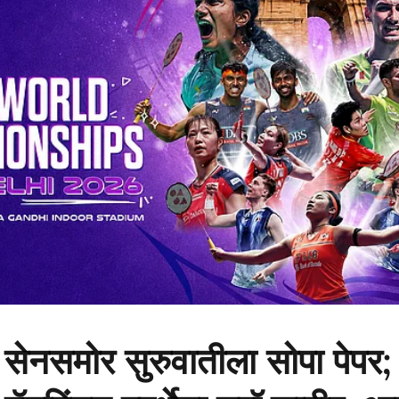
ष्य सेनसमोर सुरुवातीला सोपा पेप