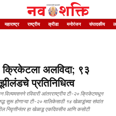
महाराष्ट्र
राष्ट्रीय
क्रीडा
मनोरंजन
संपादकीय
ल
 क्रिकेटला अलविदा; ९३
ूझीलंडचे प्रतिनिधित्व
न विल्यमसनने रविवारी आंतरराष्ट्रीय टी-२० क्रिकेटमधून
ुद्ध सुरू होणाऱ्या टी-२० मालिकेसाठी १४ खेळाडूंच्या संघांत
धील निवृत्तीनंतर हा खेळाडू एकदिवसीय आणि कसोटी