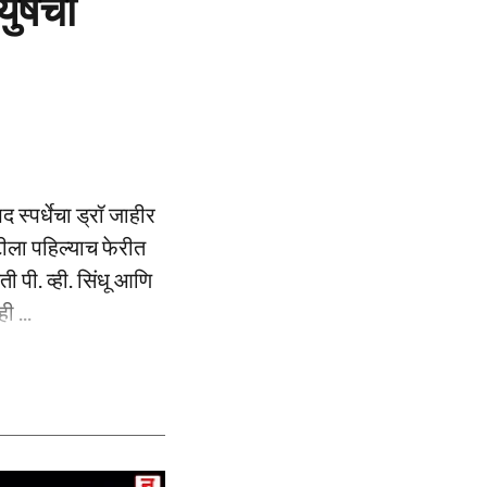
युषची
 स्पर्धेचा ड्रॉ जाहीर
ीला पहिल्याच फेरीत
 पी. व्ही. सिंधू आणि
ी ...