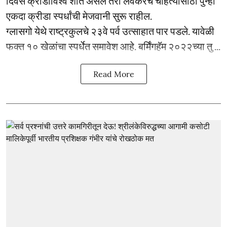
दिवस क्रीडाविश्व शांत असले तरी लवकरच चाहत्यांसाठी पुन्हा
एकदा क्रीडा स्पर्धांची मेजवानी सुरू राहील.
ग्लासगो येथे राष्ट्रकुलचे २३वे पर्व उत्साहात पार पडले. यावेळी
फक्त १० खेळांचा स्पर्धेत समावेश आहे. बर्मिंगहॅम २०२२च्या तु ...
Read More