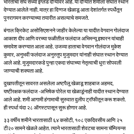
भारताचा संघ सध्या इंग्लंड दौऱ्यावर आहे. या दौऱ्यात शमीला संघात स्थान
देण्यात आलेले नाही. मात्र हा दिग्गज खेळाडू आता देशांतर्गत स्पर्धेतून
पुनरागमन करण्याच्या तयारीत असल्याचे समजते.
बंगाल क्रिकेट असोसिएशनने जाहीर केलेल्या या यादीत वेगवान गोलंदाज
आकाश दीप आणि वरच्या फळीतील फलंदाज अभिमन्यू इश्वरन यांचाही
समावेश करण्यात आला आहे. उजव्या हाताचा वेगवान गोलंदाज मुकेश
कुमार, अनुभवी फलंदाज अनुस्तुप मुजुमदार यांनाही संघात स्थान देण्यात
आले आहे. मुजुमदारकडे पुन्हा एकदा संघाच्या नेतृत्वाची धुरा सोपवली
जाण्याची शक्यता आहे.
दुखापतीतून सावरत असलेला अष्टपैलू खेळाडू शाहबाज अहमद,
यष्टीरक्षक फलंदाज -अभिषेक पोरेल या खेळाडूंनाही यादीत स्थान देण्यात
आले आहे. शमी आगामी हंगामाची सुरुवात दुलीप ट्रॉफीतून करू शकतो.
ही स्पर्धा यंदा २८ ऑगस्टपासून सुरू होणार आहे.
३३ वर्षीय शमीने भारतासाठी ६४ कसोटी, १०८ एकदिवसीय आणि २५
टी२० सामने खेळले आहेत. त्याने भारतासाठी शेवटचा सामना चॅम्पियन्स