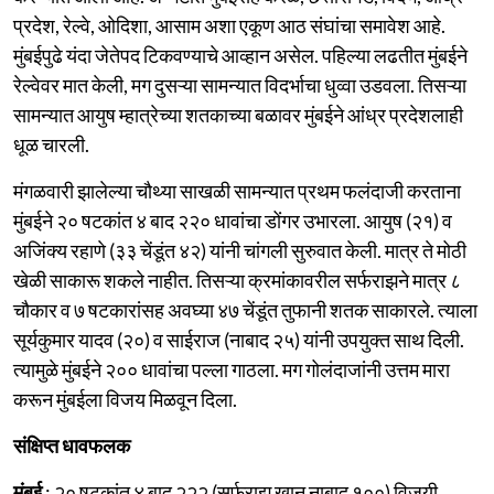
प्रदेश, रेल्वे, ओदिशा, आसाम अशा एकूण आठ संघांचा समावेश आहे.
मुंबईपुढे यंदा जेतेपद टिकवण्याचे आव्हान असेल. पहिल्या लढतीत मुंबईने
रेल्वेवर मात केली, मग दुसऱ्या सामन्यात विदर्भाचा धुव्वा उडवला. तिसऱ्या
सामन्यात आयुष म्हात्रेच्या शतकाच्या बळावर मुंबईने आंध्र प्रदेशलाही
धूळ चारली.
मंगळवारी झालेल्या चौथ्या साखळी सामन्यात प्रथम फलंदाजी करताना
मुंबईने २० षटकांत ४ बाद २२० धावांचा डोंगर उभारला. आयुष (२१) व
अजिंक्य रहाणे (३३ चेंडूंत ४२) यांनी चांगली सुरुवात केली. मात्र ते मोठी
खेळी साकारू शकले नाहीत. तिसऱ्या क्रमांकावरील सर्फराझने मात्र ८
चौकार व ७ षटकारांसह अवघ्या ४७ चेंडूंत तुफानी शतक साकारले. त्याला
सूर्यकुमार यादव (२०) व साईराज (नाबाद २५) यांनी उपयुक्त साथ दिली.
त्यामुळे मुंबईने २०० धावांचा पल्ला गाठला. मग गोलंदाजांनी उत्तम मारा
करून मुंबईला विजय मिळवून दिला.
संक्षिप्त धावफलक
मुंबई
: २० षटकांत ४ बाद २२२ (सर्फराझ खान नाबाद १००) विजयी.