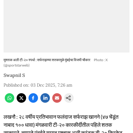
मुश्ताक अली टी-२० स्पर्धा : सर्फराझच्या शतकामुळे मुंबईचा विजयी चौकार
Photo : X
(@sportstarweb)
Swapnil S
Published on
:
03 Dec 2025, 7:26 am
लखनौ : २८ वर्षीय प्रतिभावान फलंदाज सर्फराझ खानने (४७ चेंडूंत
नाबाद १०० धावा) मंगळवारी टी-२० कारकीर्दीतील पहिले शतक
साकारले. त्यामुळे मुंबईने सय्यद मुश्ताक अली करंडक टी-२० क्रिकेट