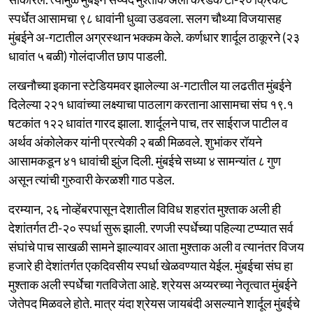
स्पर्धेत आसामचा ९८ धावांनी धुव्वा उडवला. सलग चौथ्या विजयासह
मुंबईने अ-गटातील अग्रस्थान भक्कम केले. कर्णधार शार्दूल ठाकूरने (२३
धावांत ५ बळी) गोलंदाजीत छाप पाडली.
लखनौच्या इकाना स्टेडियमवर झालेल्या अ-गटातील या लढतीत मुंबईने
दिलेल्या २२१ धावांच्या लक्ष्याचा पाठलाग करताना आसामचा संघ १९.१
षटकांत १२२ धावांत गारद झाला. शार्दूलने पाच, तर साईराज पाटील व
अर्थव अंकोलेकर यांनी प्रत्येकी २ बळी मिळवले. शुभांकर रॉयने
आसामकडून ४१ धावांची झुंज दिली. मुंबईचे सध्या ४ सामन्यांत ८ गुण
असून त्यांची गुरुवारी केरळशी गाठ पडेल.
दरम्यान, २६ नोव्हेंबरपासून देशातील विविध शहरांत मुश्ताक अली ही
देशांतर्गत टी-२० स्पर्धा सुरू झाली. रणजी स्पर्धेच्या पहिल्या टप्प्यात सर्व
संघांचे पाच साखळी सामने झाल्यावर आता मुश्ताक अली व त्यानंतर विजय
हजारे ही देशांतर्गत एकदिवसीय स्पर्धा खेळवण्यात येईल. मुंबईचा संघ हा
मुश्ताक अली स्पर्धेचा गतविजेता आहे. श्रेयस अय्यरच्या नेतृत्वात मुंबईने
जेतेपद मिळवले होते. मात्र यंदा श्रेयस जायबंदी असल्याने शार्दूल मुंबईचे