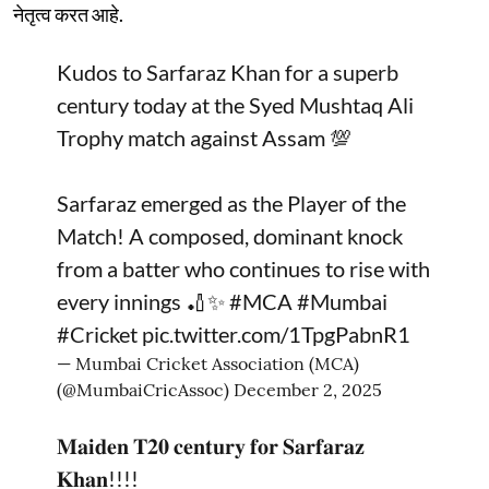
नेतृत्व करत आहे.
Kudos to Sarfaraz Khan for a superb
century today at the Syed Mushtaq Ali
Trophy match against Assam 💯
Sarfaraz emerged as the Player of the
Match! A composed, dominant knock
from a batter who continues to rise with
every innings 🏏✨
#MCA
#Mumbai
#Cricket
pic.twitter.com/1TpgPabnR1
— Mumbai Cricket Association (MCA)
(@MumbaiCricAssoc)
December 2, 2025
𝐌𝐚𝐢𝐝𝐞𝐧 𝐓𝟐𝟎 𝐜𝐞𝐧𝐭𝐮𝐫𝐲 𝐟𝐨𝐫 𝐒𝐚𝐫𝐟𝐚𝐫𝐚𝐳
𝐊𝐡𝐚𝐧!!!!