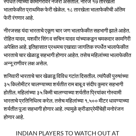
स्पर्धेत त्याच्या कामगिरीवर नजरा असतील. नीरज १७ तारखेला
भालाफेकीत प्राथमिक फेरी खेळेल. १८ तारखेला भालाफेकीची अंतिम
फेरी रंगणार आहे.
नीरजसह यंदा भारताचे एकूण चार जण भालाफेकीत सहभागी झाले आहेत.
रोहित यादव, यशवीर सिंग व सचिन यादव यांच्याकडून चमकदार कामगिरी
अपेक्षित आहे. इतिहासात प्रथमच एखाद्या जागतिक स्पर्धेत भालाफेकीत
भारताचे चार खेळाडू सहभागी होणार आहेत. तसेच महिलांच्या भालाफेकीत
अन्नू राणीवर लक्ष असेल.
शनिवारी भारताचे चार खेळाडू विविध गटांत दिसतील. त्यांपैकी पुरुषांच्या
३५ किलोमीटर चालण्याच्या शर्यतीत राम बाबू व संदीप कुमार सहभागी
होतील. महिलांच्या ३५ किमी चालण्याच्या शर्यतीत प्रियांका गोस्वामी
भारताचे प्रतिनिधित्व करेल. तसेच महिलांच्या १,५०० मीटर धावण्याच्या
शर्यतीत पूजा सहभागी होणार आहे. त्यामुळे क्रीडाप्रेमींचेही मनोरंजन
होणार आहे.
INDIAN PLAYERS TO WATCH OUT AT