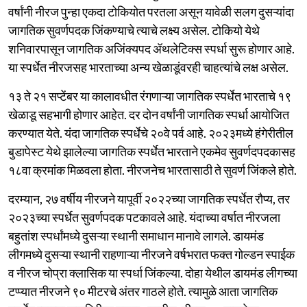
वर्षांनी नीरज पुन्हा एकदा टोकियोत परतला असून यावेळी सलग दुसऱ्यांदा
जागतिक सुवर्णपदक जिंकण्याचे त्याचे लक्ष्य असेल. टोकियो येथे
शनिवारपासून जागतिक अजिंक्यपद ॲथलेटिक्स स्पर्धा सुरू होणार आहे.
या स्पर्धेत नीरजसह भारताच्या अन्य खेळाडूंवरही चाहत्यांचे लक्ष असेल.
१३ ते २१ सप्टेंबर या कालावधीत रंगणाऱ्या जागतिक स्पर्धेत भारताचे १९
खेळाडू सहभागी होणार आहेत. दर दोन वर्षांनी जागतिक स्पर्धा आयोजित
करण्यात येते. यंदा जागतिक स्पर्धेचे २०वे पर्व आहे. २०२३मध्ये हंगेरीतील
बुडापेस्ट येथे झालेल्या जागतिक स्पर्धेत भारताने एकमेव सुवर्णदपदकासह
१८वा क्रमांक मिळवला होता. नीरजनेच भारतासाठी ते सुवर्ण जिंकले होते.
दरम्यान, २७ वर्षीय नीरजने यापूर्वी २०२२च्या जागतिक स्पर्धेत रौप्य, तर
२०२३च्या स्पर्धेत सुवर्णपदक पटकावले आहे. यंदाच्या वर्षात नीरजला
बहुतांश स्पर्धांमध्ये दुसऱ्या स्थानी समाधान मानावे लागले. डायमंड
लीगमध्ये दुसऱ्या स्थानी राहणाऱ्या नीरजने वर्षभरात फक्त गोल्डन स्पाईक
व नीरज चोप्रा क्लासिक या स्पर्धा जिंकल्या. दोहा येथील डायमंड लीगच्या
टप्प्यात नीरजने ९० मीटरचे अंतर गाठले होते. त्यामुळे आता जागतिक