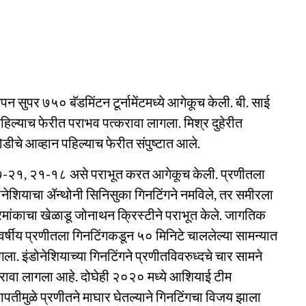
न सुपर ७५० बॅडमिंटन टूर्नामेंटमध्ये आगेकूच केली. बी. साई
 पहिल्याच फेरीत पराभव पत्करावा लागला. मिश्र दुहेरीत
डीचे आव्हान पहिल्याच फेरीत संपुष्टात आले.
, १७-२१, २१-१८ असे पराभूत करत आगेकूच केली. प्रणीतला
नेशियाचा ॲन्थोनी सिनिसुका गिनटिंगने नमविले, तर समीरला
मांकाचा खेळाडू जोनाथन क्रिस्टीने पराभूत केले. जागतिक
र्षीय प्रणीतला गिनटिंगकडून ५० मिनिटे चाललेल्या सामन्यात
इंडोनेशियाच्या गिनटिंगने प्रणीतविवरुध्दचे चार सामने
करावा लागला आहे. दोघेही २०२० मध्ये आशियाई टीम
खापतीमुळे प्रणीतने माघार घेतल्याने गिनटिंगचा विजय झाला