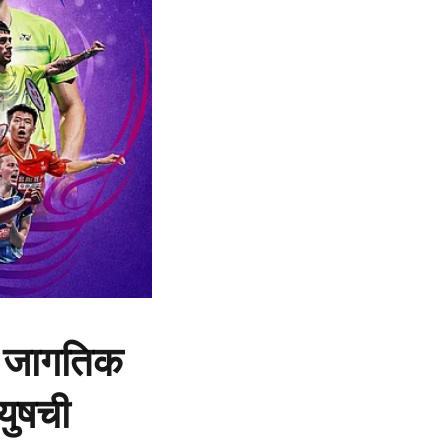
र; जागतिक
युषची