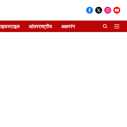
ाइफस्टाइल
आंतरराष्ट्रीय
अक्षररंग