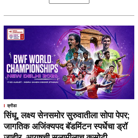
क्रीडा
सिंधू, लक्ष्य सेनसमोर सुरुवातीला सोपा पेपर;
जागतिक अजिंक्यपद बॅडमिंटन स्पर्धेचा ड्रॉ
जाहीर, आयुषची सलामीलाच कसोटी