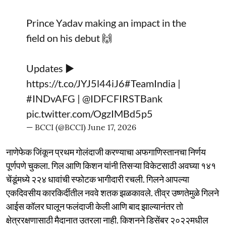
Prince Yadav making an impact in the
field on his debut 🙌
Updates ▶️
https://t.co/JYJ5l44iJ6
#TeamIndia
|
#INDvAFG
|
@IDFCFIRSTBank
pic.twitter.com/OgzIMBd5p5
— BCCI (@BCCI)
June 17, 2026
नाणेफेक जिंकून प्रथम गोलंदाजी करण्याचा अफगाणिस्तानचा निर्णय
पूर्णपणे चुकला. गिल आणि किशन यांनी तिसऱ्या विकेटसाठी अवघ्या १४१
चेंडूंमध्ये २२४ धावांची स्फोटक भागीदारी रचली. गिलने आपल्या
एकदिवसीय कारकिर्दीतील नववे शतक झळकावले. तीव्र उष्णतेमुळे गिलने
आईस कॉलर घालून फलंदाजी केली आणि बाद झाल्यानंतर तो
क्षेत्ररक्षणासाठी मैदानात उतरला नाही. किशनने डिसेंबर २०२२मधील