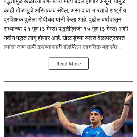
पद्धतीमुळे खेळाच्या रणनीतीत मोठा बदल होणार असून, यामुळे
काही खेळाडूंचे अस्तित्वच संपेल, असा दावा भारताचे राष्ट्रीय
प्रशिक्षक पुलेला गोपीचंद यांनी केला आहे. पुढील वर्षापासून
सध्याच्या २१ गुण (३ गेम्स) पद्धतीऐवजी १५ गुण (३ गेम्स) अशी
नवीन पद्धत लागू होणार आहे. खेळाडूंच्या व्यस्त वेळापत्रकात
त्यांचा ताण कमी करण्यासाठी बॅडमिंटन जागतिक महासंघ ...
Read More