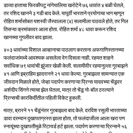
डाव्या हाताचा फिरकीपटू नांगेयालिया खरोटेने ७६ धावांत ४ बळी घेतले,
तर रशिद खानने ३ गडी बाद केले. यापूर्वी भारताने प्रयोगाचा भाग म्हणून
रोहित शर्मासोबत यशस्वी जैस्वालला (४) सलामीला पाठवले होते, तर गिल
तिसऱ्या क्रमांकावर आला होता. रोहित शर्मा ४८ धावा करून रशिद
खानच्या गुगलीवर बाद झाला.
४०३ धावांच्या विशाल आव्हानाचा पाठलाग करताना अफगाणिस्तानच्या
फलंदाजांमध्ये आवश्यक असलेला वेग दिसला नाही. रहमत शाहने
सर्वाधिक ७९ धावांची झुंजार खेळी केली. सलामीवीर रहमानुल्ला गुरबाझने
४१ आणि इब्राहिम झादरानने २१ धावा केल्या. गुरबाझला सामन्यात एक
जीवदान मिळाले होते, जेव्हा पदार्पण करणाऱ्या प्रिन्स यादवच्या चेंडूवर
अर्शदीप सिंगने त्याचा झेल घेतला, मात्र तो चेंडू नो-बॉल ठरल्याने
प्रिन्सची कारकिर्दीतील पहिली विकेट हुकली.
मात्र, ब्रारने ११ चेंडूंनंतर गुरबाझला बाद केले. दरविश रसुली भारताच्या
डावा दरम्यान दुखापतग्रस्त झाला होता, तो फलंदाजीला आला खरा पण
स्नायूंच्या दुखापतीमुळे रिटायर्ड हर्ट झाला. पदार्पण करणाऱ्या प्रिन्सने ५६