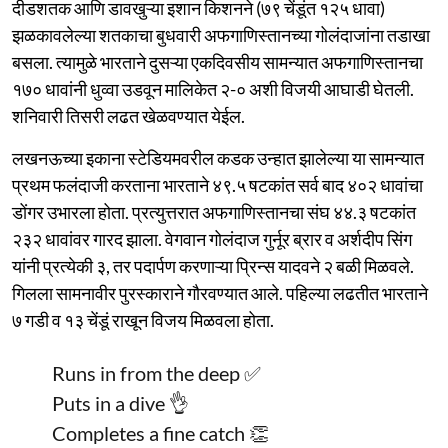
दीडशतक आणि डावखुऱ्या इशान किशनने (७९ चेंडूंत १२५ धावा)
झळकावलेल्या शतकाचा बुधवारी अफगाणिस्तानच्या गोलंदाजांना तडाखा
बसला. त्यामुळे भारताने दुसऱ्या एकदिवसीय सामन्यात अफगाणिस्तानचा
१७० धावांनी धुव्वा उडवून मालिकेत २-० अशी विजयी आघाडी घेतली.
शनिवारी तिसरी लढत खेळवण्यात येईल.
लखनऊच्या इकाना स्टेडियमवरील कडक उन्हात झालेल्या या सामन्यात
प्रथम फलंदाजी करताना भारताने ४९.५ षटकांत सर्व बाद ४०२ धावांचा
डोंगर उभारला होता. प्रत्युत्तरात अफगाणिस्तानचा संघ ४४.३ षटकांत
२३२ धावांवर गारद झाला. वेगवान गोलंदाज गुर्नूर ब्रार व अर्शदीप सिंग
यांनी प्रत्येकी ३, तर पदार्पण करणाऱ्या प्रिन्स यादवने २ बळी मिळवले.
गिलला सामनावीर पुरस्काराने गौरवण्यात आले. पहिल्या लढतीत भारताने
७ गडी व १३ चेंडूं राखून विजय मिळवला होता.
Runs in from the deep ✅
Puts in a dive 👌
Completes a fine catch 👏