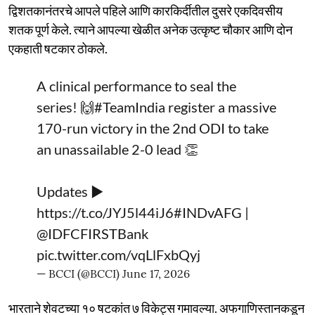
द्विशतकानंतरचे आपले पहिले आणि कारकिर्दीतील दुसरे एकदिवसीय
शतक पूर्ण केले. त्याने आपल्या खेळीत अनेक उत्कृष्ट चौकार आणि दोन
एकहाती षटकार ठोकले.
A clinical performance to seal the
series! 🙌
#TeamIndia
register a massive
170-run victory in the 2nd ODI to take
an unassailable 2-0 lead 👏
Updates ▶️
https://t.co/JYJ5l44iJ6
#INDvAFG
|
@IDFCFIRSTBank
pic.twitter.com/vqLlFxbQyj
— BCCI (@BCCI)
June 17, 2026
भारताने शेवटच्या १० षटकांत ७ विकेट्स गमावल्या. अफगाणिस्तानकडून