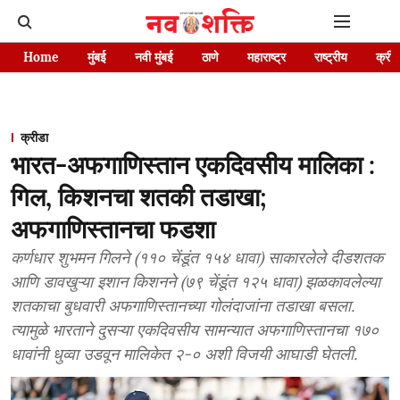
Home
मुंबई
नवी मुंबई
ठाणे
महाराष्ट्र
राष्ट्रीय
क्रीड
क्रीडा
भारत-अफगाणिस्तान एकदिवसीय मालिका :
गिल, किशनचा शतकी तडाखा;
अफगाणिस्तानचा फडशा
कर्णधार शुभमन गिलने (११० चेंडूंत १५४ धावा) साकारलेले दीडशतक
आणि डावखुऱ्या इशान किशनने (७९ चेंडूंत १२५ धावा) झळकावलेल्या
शतकाचा बुधवारी अफगाणिस्तानच्या गोलंदाजांना तडाखा बसला.
त्यामुळे भारताने दुसऱ्या एकदिवसीय सामन्यात अफगाणिस्तानचा १७०
धावांनी धुव्वा उडवून मालिकेत २-० अशी विजयी आघाडी घेतली.