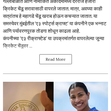
गल्लीबोळात आणि नामांकित अकादमींमध्ये दररोज हजारो
क्रिकेट चेंडू सरावासाठी वापरले जातात. मात्र, अवघ्या काही
सत्रांतच हे महागडे चेंडू खराब होऊन कचऱ्यात जातात. या
समस्येवर मुंबईतील ‘ए३ स्पोर्ट्स क्राफ्ट’ या कंपनीने एक भन्नाट
आणि पर्यावरणपूरक तोडगा शोधून काढला आहे.
कंपनीच्या ‘ए३ रीक्राफ्टेड’ या उपक्रमांतर्गत वापरलेल्या जुन्या
क्रिकेट चेंडूवर ...
Read More