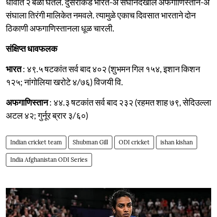
धावांत २ बळी घेतले. दुसरीकडे भारत-अ संघानेदेखील अफगाणिस्तान-अ
संघाला तिरंगी मालिकेत नमवले. त्यामुळे एकाच दिवसात भारताने दोन
ठिकाणी अफगाणिस्तानला धूळ चारली.
संक्षिप्त धावफलक
भारत
: ४९.५ षटकांत सर्व बाद ४०२ (शुभमन गिल १५४, इशान किशन
१२५; नांगोलिया खरोटे ४/७६) विजयी वि.
अफगाणिस्तान
: ४४.३ षटकांत सर्व बाद २३२ (रहमत शाह ७९, सेदिउल्ला
अटल ४२; गुर्नूर ब्रार ३/६०)
Indian cricket team
Shubman Gill
ODI cricket
ishan kishan
India Afghanistan ODI Series