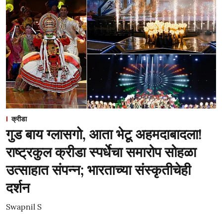
क्रीडा
गुड बाय ग्लासगो, आता भेटू अहमदाबादला!
राष्ट्रकुल क्रीडा स्पर्धेचा समारोप सोहळा
उत्साहात संपन्न; भारताच्या संस्कृतीचेही
दर्शन
Swapnil S