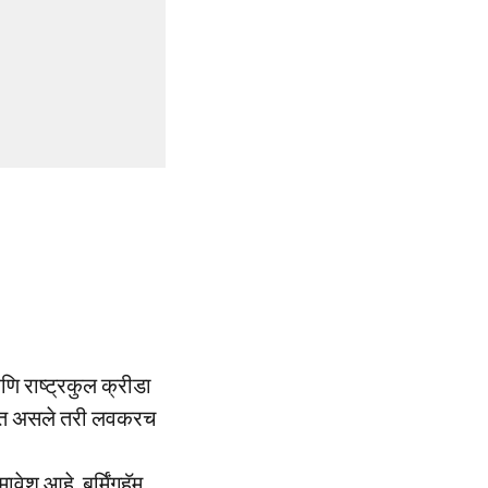
णि राष्ट्रकुल क्रीडा
 शांत असले तरी लवकरच
ावेश आहे. बर्मिंगहॅम