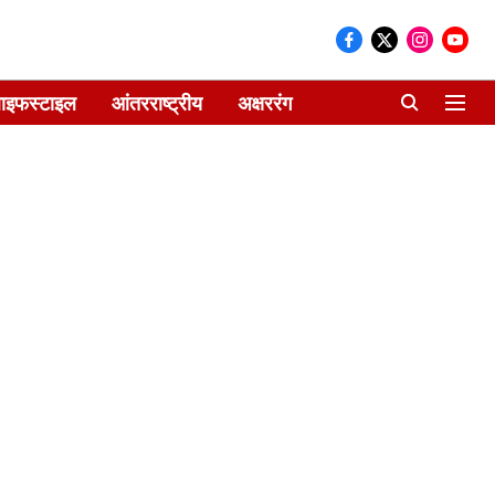
ाइफस्टाइल
आंतरराष्ट्रीय
अक्षररंग