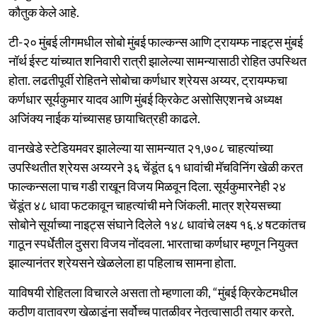
कौतुक केले आहे.
टी-२० मुंबई लीगमधील सोबो मुंबई फाल्कन्स आणि ट्रायम्फ नाइट्स मुंबई
नॉर्थ ईस्ट यांच्यात शनिवारी रात्री झालेल्या सामन्यासाठी रोहित उपस्थित
होता. लढतीपूर्वी रोहितने सोबोचा कर्णधार श्रेयस अय्यर, ट्रायम्फचा
कर्णधार सूर्यकुमार यादव आणि मुंबई क्रिकेट असोसिएशनचे अध्यक्ष
अजिंक्य नाईक यांच्यासह छायाचित्रही काढले.
वानखेडे स्टेडियमवर झालेल्या या सामन्यात २१,७०८ चाहत्यांच्या
उपस्थितीत श्रेयस अय्यरने ३६ चेंडूंत ६१ धावांची मॅचविनिंग खेळी करत
फाल्कन्सला पाच गडी राखून विजय मिळवून दिला. सूर्यकुमारनेही २४
चेंडूंत ४८ धावा फटकावून चाहत्यांची मने जिंकली. मात्र श्रेयसच्या
सोबोने सूर्याच्या नाइट्स संघाने दिलेले १४८ धावांचे लक्ष्य १६.४ षटकांतच
गाठून स्पर्धेतील दुसरा विजय नोंदवला. भारताचा कर्णधार म्हणून नियुक्त
झाल्यानंतर श्रेयसने खेळलेला हा पहिलाच सामना होता.
याविषयी रोहितला विचारले असता तो म्हणाला की, “मुंबई क्रिकेटमधील
कठीण वातावरण खेळाडूंना सर्वोच्च पातळीवर नेतृत्वासाठी तयार करते.