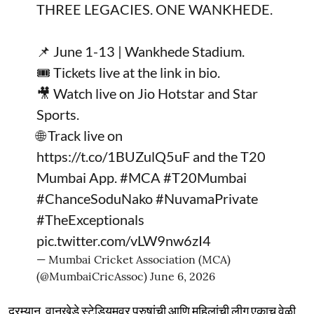
THREE LEGACIES. ONE WANKHEDE.
📌 June 1-13 | Wankhede Stadium.
🎟️ Tickets live at the link in bio.
🎥 Watch live on Jio Hotstar and Star
Sports.
🌐 Track live on
https://t.co/1BUZulQ5uF
and the T20
Mumbai App.
#MCA
#T20Mumbai
#ChanceSoduNako
#NuvamaPrivate
#TheExceptionals
pic.twitter.com/vLW9nw6zI4
— Mumbai Cricket Association (MCA)
(@MumbaiCricAssoc)
June 6, 2026
दरम्यान, वानखेडे स्टेडियमवर पुरुषांची आणि महिलांची लीग एकाच वेळी