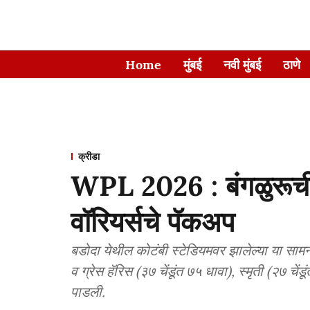
Home
मुंबई
नवी मुंबई
ठाणे
क्रीडा
WPL 2026 : बंगळुरूची
वॉरियर्सचे पॅकअप
बडोदा येथील कोटंबी स्टेडियमवर झालेल्या या सामन
व ग्रेस हॅरिस (३७ चेंडूंत ७५ धावा), स्मृती (२७ च
पाडली.