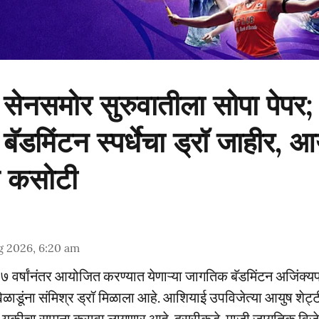
ष्य सेनसमोर सुरुवातीला सोपा पेप
बॅडमिंटन स्पर्धेचा ड्रॉ जाहीर, आ
 कसोटी
g 2026, 6:20 am
७ वर्षांनंतर आयोजित करण्यात येणाऱ्या जागतिक बॅडमिंटन अजिंक्यपद
ाडूंना संमिश्र ड्रॉ मिळाला आहे. आशियाई उपविजेत्या आयुष शेट्ट
ि युकीचा सामना करावा लागणार आहे. दुसरीकडे, माजी जागतिक विजेती