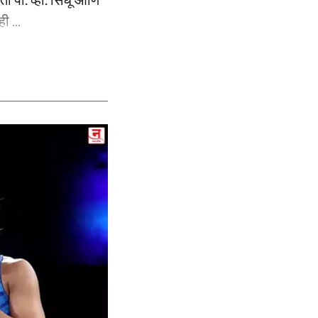
ी ...