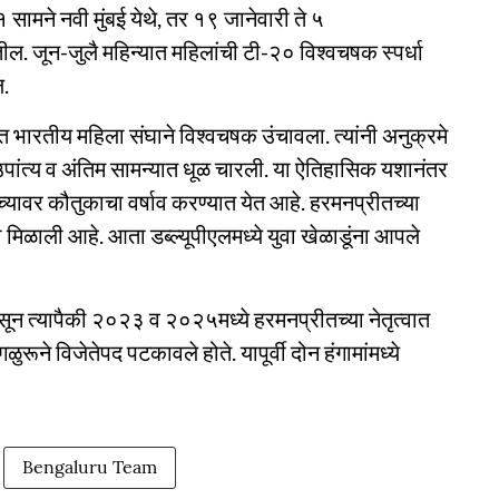
 सामने नवी मुंबई येथे, तर १९ जानेवारी ते ५
ोतील. जून-जुलै महिन्यात महिलांची टी-२० विश्वचषक स्पर्धा
ल.
ात भारतीय महिला संघाने विश्वचषक उंचावला. त्यांनी अनुक्रमे
उपांत्य व अंतिम सामन्यात धूळ चारली. या ऐतिहासिक यशानंतर
्यावर कौतुकाचा वर्षाव करण्यात येत आहे. हरमनप्रीतच्या
णा मिळाली आहे. आता डब्ल्यूपीएलमध्ये युवा खेळाडूंना आपले
सून त्यापैकी २०२३ व २०२५मध्ये हरमनप्रीतच्या नेतृत्वात
ळुरूने विजेतेपद पटकावले होते. यापूर्वी दोन हंगामांमध्ये
Bengaluru Team