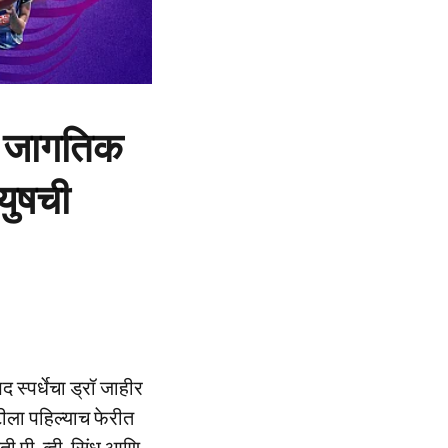
र; जागतिक
युषची
 स्पर्धेचा ड्रॉ जाहीर
ीला पहिल्याच फेरीत
 पी. व्ही. सिंधू आणि