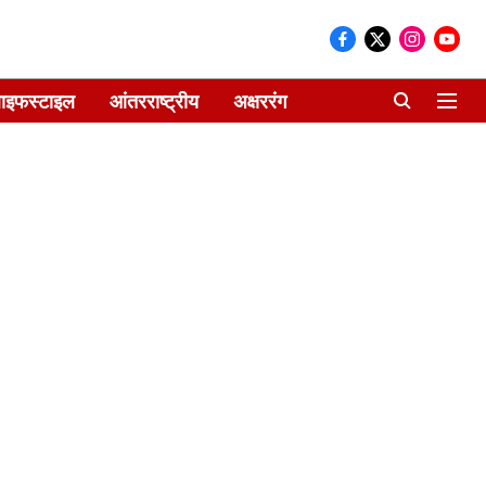
ाइफस्टाइल
आंतरराष्ट्रीय
अक्षररंग