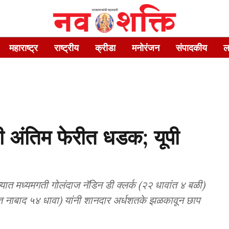
महाराष्ट्र
राष्ट्रीय
क्रीडा
मनोरंजन
संपादकीय
ल
 अंतिम फेरीत धडक; यूपी
्यात मध्यमगती गोलंदाज नॅडिन डी क्लर्क (२२ धावांत ४ बळी)
ेंडूंत नाबाद ५४ धावा) यांनी शानदार अर्धशतके झळकावून छाप