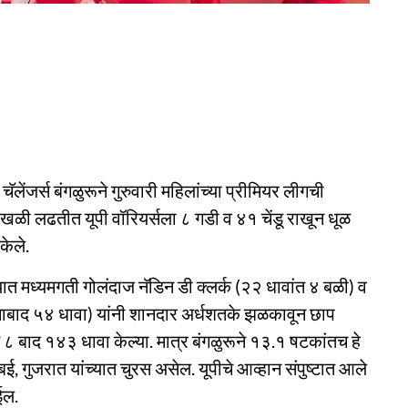
चॅलेंजर्स बंगळुरूने गुरुवारी महिलांच्या प्रीमियर लीगची
 साखळी लढतीत यूपी वॉरियर्सला ८ गडी व ४१ चेंडू राखून धूळ
केले.
यात मध्यमगती गोलंदाज नॅडिन डी क्लर्क (२२ धावांत ४ बळी) व
डूंत नाबाद ५४ धावा) यांनी शानदार अर्धशतके झळकावून छाप
 बाद १४३ धावा केल्या. मात्र बंगळुरूने १३.१ षटकांतच हे
ुंबई, गुजरात यांच्यात चुरस असेल. यूपीचे आव्हान संपुष्टात आले
ईल.