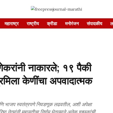
महाराष्ट्र
राष्ट्रीय
क्रीडा
मनोरंजन
संपादकीय
ल
ेकरांनी नाकारले; १९ पैकी
्रमिला केणींचा अपवादात्मक
 आणि भाजप स्वतंत्रपणे निवडणूक लढवतील, अशी अपेक्षा
वरिष्ठ नेत्यांनी महायुतीचा निर्णय घेतल्याने अनेक इच्छुकांची