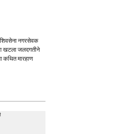
ले शिवसेना नगरसेवक
रणाचा खटला जलदगतीने
त या कथित मारहाण