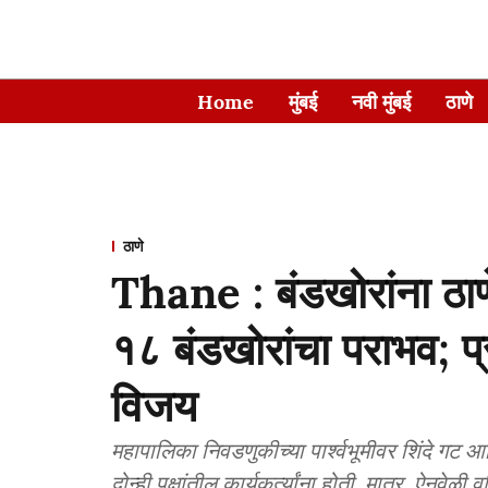
Home
मुंबई
नवी मुंबई
ठाणे
ठाणे
Thane : बंडखोरांना ठाण
१८ बंडखोरांचा पराभव; प
विजय
महापालिका निवडणुकीच्या पार्श्वभूमीवर शिंदे गट
दोन्ही पक्षांतील कार्यकर्त्यांना होती. मात्र, ऐनवेळी 