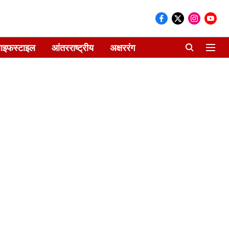
ाइफस्टाइल
आंतरराष्ट्रीय
अक्षररंग